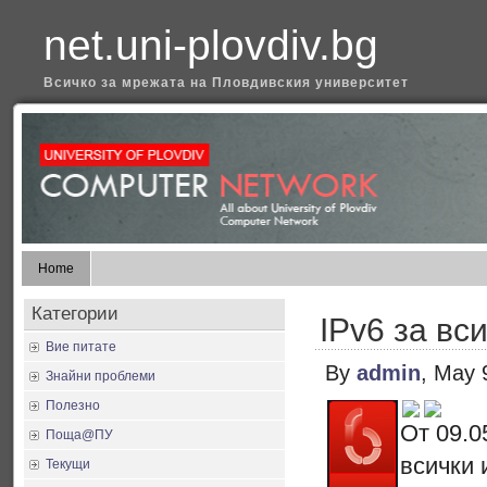
net.uni-plovdiv.bg
Всичко за мрежата на Пловдивския университет
Home
Категории
IPv6 за вс
Вие питате
By
admin
, May 
Знайни проблеми
Полезно
От 09.0
Поща@ПУ
всички 
Текущи