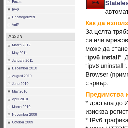
Statele
Focus
IPv6
автомат
Uncategorized
Как да изпол
VoIP
За целта тряб
Архив
си или мрежов
March 2012
може да стане
May 2011
“
ipv6 install
“.
January 2011
“ipv6 uninstal
December 2010
Browser (при
August 2010
сървър.
June 2010
May 2010
Предимства и
April 2010
* достъпа до 
March 2010
изисква регис
November 2009
* IPv6 трафик
October 2009