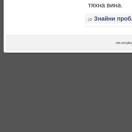
тяхна вина.
Знайни про
net.uni-plo