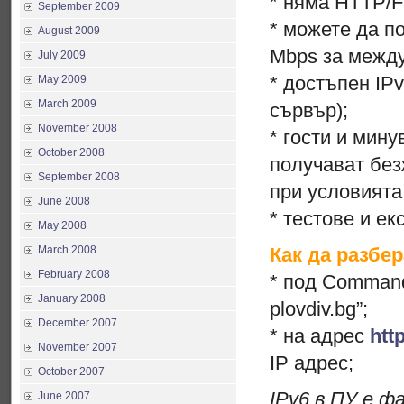
* няма HTTP/F
September 2009
* можете да п
August 2009
Mbps за межд
July 2009
* достъпен IPv
May 2009
March 2009
сървър);
November 2008
* гости и мин
October 2008
получават без
September 2008
при условията 
June 2008
* тестове и ек
May 2008
March 2008
Как да разбе
February 2008
* под Command
January 2008
plovdiv.bg”;
December 2007
* на адрес
htt
November 2007
IP адрес;
October 2007
IPv6 в ПУ е ф
June 2007