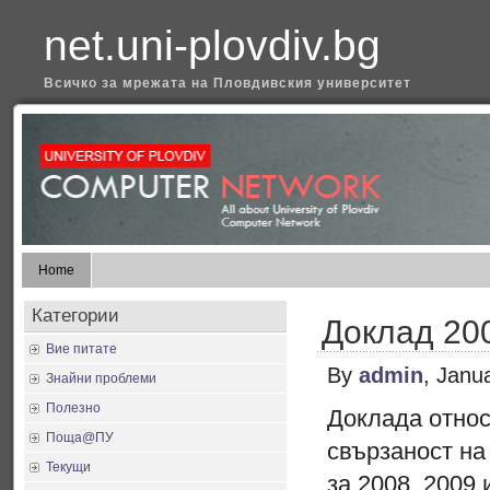
net.uni-plovdiv.bg
Всичко за мрежата на Пловдивския университет
Home
Категории
Доклад 20
Вие питате
By
admin
, Janu
Знайни проблеми
Полезно
Доклада относ
Поща@ПУ
свързаност на
Текущи
за 2008, 2009 