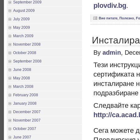
September 2009
plovdiv.bg
.
August 2009
Вие питате
,
Полезно
,
F
July 2009
May 2009
March 2009
Инсталиран
November 2008
By
admin
, Dece
October 2008
September 2008
Тези инструкц
June 2008
сертификата 
May 2008
инсталиране н
March 2008
подразбиране н
February 2008
January 2008
Следвайте кар
December 2007
http://ca.acad
November 2007
October 2007
Сега можете д
June 2007
Пловдивския 