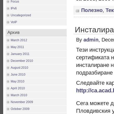
Focus
IPv6
Полезно
,
Те
Uncategorized
VoIP
Инсталиран
Архив
By
admin
, Dece
March 2012
May 2011
Тези инструкц
January 2011
сертификата 
December 2010
инсталиране н
August 2010
подразбиране 
June 2010
May 2010
Следвайте кар
April 2010
http://ca.acad
March 2010
Сега можете д
November 2009
October 2009
Пловдивския 