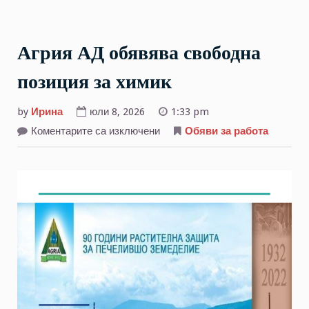
Агрия АД обявява свободна
позиция за химик
by
Ирина
юли 8, 2026
1:33 pm
за
Коментарите са изключени
Обяви за работа
Агрия
АД
обявява
свободна
позиция
за
химик