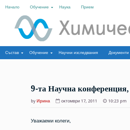
Skip
Начало
Обучение
Наука
Прием
to
content
Химически факултет
Състав
Обучение
Научни изследвания
Документи
9-та Научна конференция,
by
Ирина
октомври 17, 2011
10:23 pm
Уважаеми колеги,