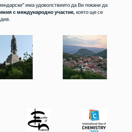
ендарски” има удоволствието да Ви покани да
имия с международно участие,
която ще се
вдив.