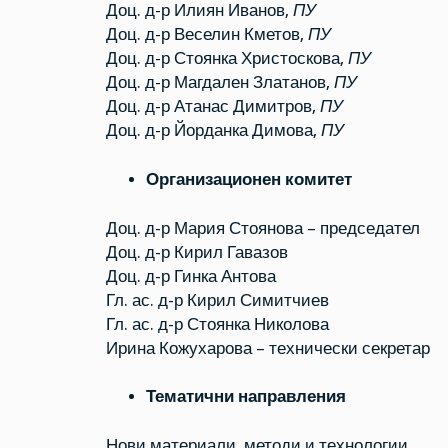
Доц. д-р Илиян Иванов,
ПУ
Доц. д-р Веселин Кметов,
ПУ
Доц. д-р Стоянка Христоскова,
ПУ
Доц. д-р Магдален Златанов,
ПУ
Доц. д-р Атанас Димитров,
ПУ
Доц. д-р Йорданка Димова,
ПУ
Организационен комитет
Доц. д-р Мария Стоянова – председател
Доц. д-р Кирил Гавазов
Доц. д-р Гинка Антова
Гл. ас. д-р Кирил Симитчиев
Гл. ас. д-р Стоянка Николова
Ирина Кожухарова – технически секретар
Тематични направления
Нови материали, методи и технологии