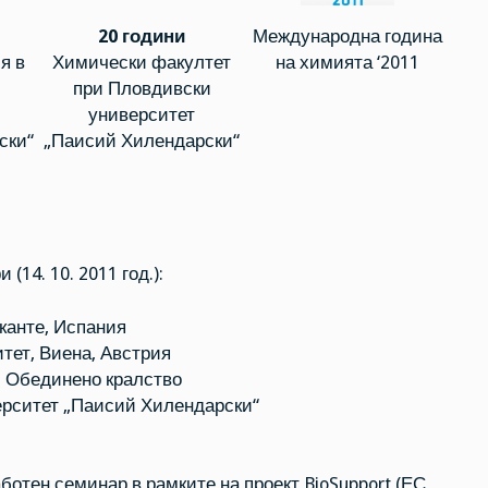
20 години
Международна година
я в
Химически факултет
на химията ‘2011
при Пловдивски
университет
ски“
„Паисий Хилендарски“
(14. 10. 2011 год.):
канте, Испания
тет, Виена, Австрия
, Обединено кралство
ерситет „Паисий Хилендарски“
ботен семинар в рамките на проект BioSupport (ЕС