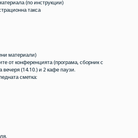
материала (по инструкции)
страционна такса
ени материали)
ите от конференцията (програма, сборник с
ечеря (14.10.) и 2 кафе паузи.
ледната сметка:
ля.