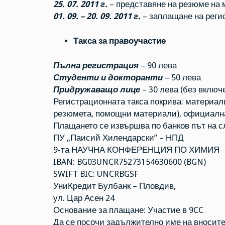
25. 07. 2011 г.
– представяне на резюме на 
01. 09. – 20. 09. 2011 г.
– заплащане на реги
Такса за правоучастие
Пълна регистрация
– 90 лева
Студенти и докторанти
– 50 лева
Придружаващо лице
– 30 лева (без включ
Регистрационната такса покрива: материал
резюмета, помощни материали), официална в
Плащането се извършва по банков път на с
ПУ „Паисий Хилендарски” – НПД
9-та НАУЧНА КОНФЕРЕНЦИЯ ПО ХИМИЯ
IBAN: BG03UNCR75273154630600 (BGN)
SWIFT BIC: UNCRBGSF
УниКредит Булбанк – Пловдив,
ул. Цар Асен 24
Основание за плащане: Участие в 9CC
Да се посочи задължително име на вносите