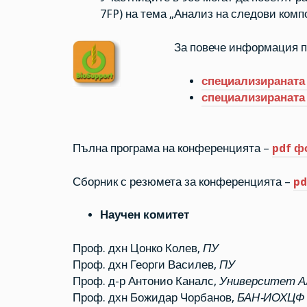
7FP) на тема „Анализ на следови компон
За повече информация п
специализираната
специализираната 
Пълна програма на конференцията –
pdf ф
Сборник с резюмета за конференцията –
pd
Научен комитет
Проф. дхн Цонко Колев,
ПУ
Проф. дхн Георги Василев,
ПУ
Проф. д-р Антонио Каналс,
Университет А
Проф. дхн Божидар Чорбанов,
БАН-ИОХЦФ