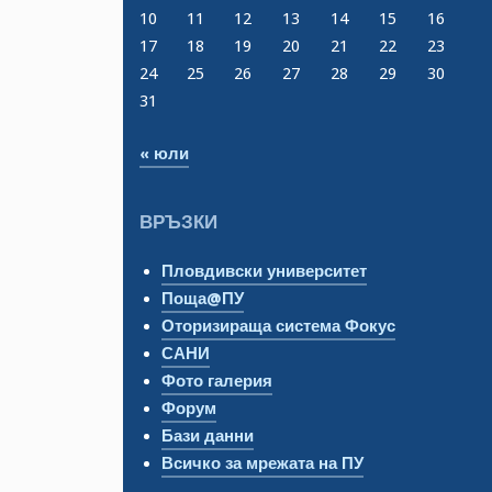
10
11
12
13
14
15
16
17
18
19
20
21
22
23
24
25
26
27
28
29
30
31
« юли
ВРЪЗКИ
Пловдивски университет
Поща@ПУ
Оторизираща система Фокус
САНИ
Фото галерия
Форум
Бази данни
Всичко за мрежата на ПУ