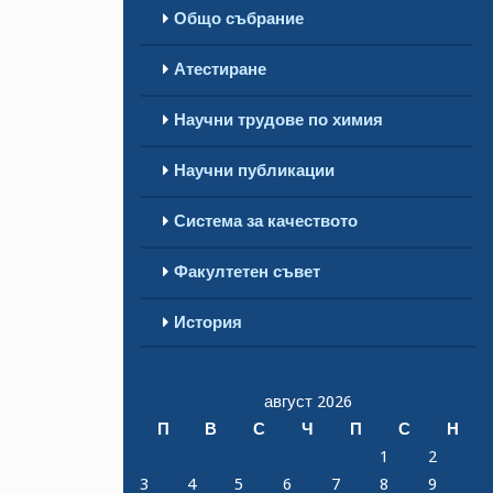
Общо събрание
Атестиране
Научни трудове по химия
Научни публикации
Система за качеството
Факултетен съвет
История
август 2026
П
В
С
Ч
П
С
Н
1
2
3
4
5
6
7
8
9