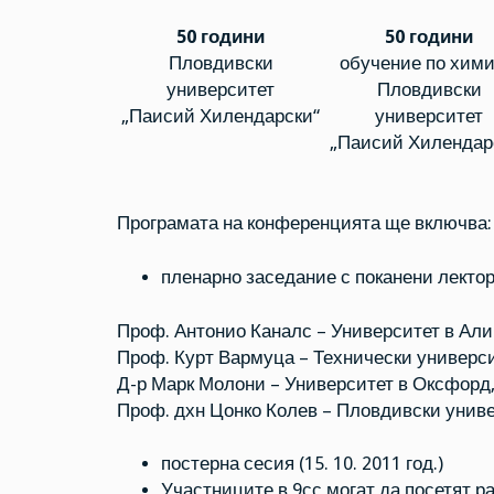
50 години
50 години
Пловдивски
обучение по хими
университет
Пловдивски
„Паисий Хилендарски“
университет
„Паисий Хилендар
Програмата на конференцията ще включва:
пленарно заседание с поканени лектори 
Проф. Антонио Каналс – Университет в Али
Проф. Курт Вармуца – Технически универси
Д-р Марк Молони – Университет в Оксфорд
Проф. дхн Цонко Колев – Пловдивски унив
постерна сесия (15. 10. 2011 год.)
Участниците в 9сс могат да посетят ра