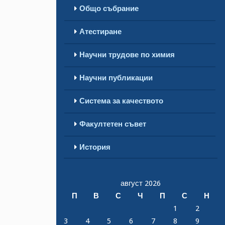
Общо събрание
Атестиране
Научни трудове по химия
Научни публикации
Система за качеството
Факултетен съвет
История
август 2026
П
В
С
Ч
П
С
Н
1
2
3
4
5
6
7
8
9