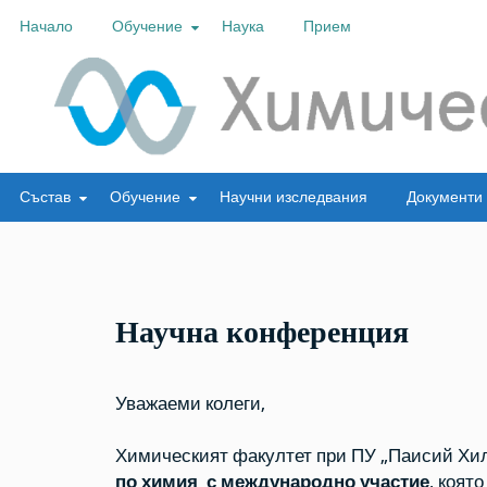
Skip
Начало
Обучение
Наука
Прием
to
content
Химически факултет
Състав
Обучение
Научни изследвания
Документи
Научна конференция
Уважаеми колеги,
Химическият факултет при ПУ „Паисий Хи
по химия с международно участие
, коят