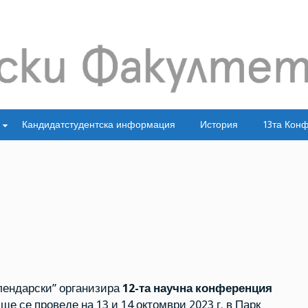
Кандидатстудентска информация
История
13та Кон
лендарски” организира
12-та научна конференция
о ще се проведе на 13 и 14 октомври 2023 г. в Парк