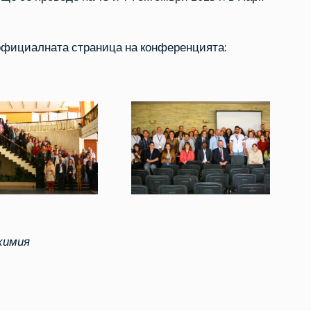
официалната страница на конференцията:
химия