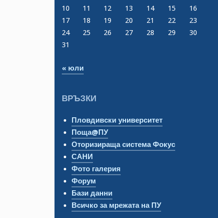
10
11
12
13
14
15
16
17
18
19
20
21
22
23
24
25
26
27
28
29
30
31
« юли
ВРЪЗКИ
Пловдивски университет
Поща@ПУ
Оторизираща система Фокус
САНИ
Фото галерия
Форум
Бази данни
Всичко за мрежата на ПУ