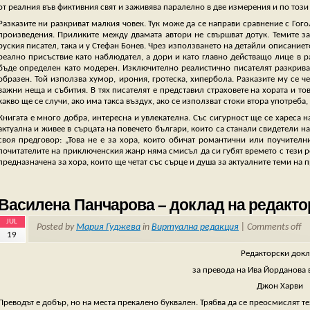
от реалния във фиктивния свят и заживява паралелно в две измерения и по този
Разказите ни разкриват малкия човек. Тук може да се направи сравнение с Гогол
произведения. Приликите между двамата автори не свършват дотук. Темите за
руския писател, така и у Стефан Бонев. Чрез използването на детайли описанието
реално присъствие като наблюдател, а дори и като главно действащо лице в р
бъде определен като модерен. Изключително реалистично писателят разкрива с
образен. Той използва хумор, ирония, гротеска, хипербола. Разказите му се ч
важни неща и събития. В тях писателят е представил страховете на хората и тов
какво ще се случи, ако има такса въздух, ако се използват стоки втора употреба
Книгата е много добра, интересна и увлекателна. Със сигурност ще се хареса на
актуална и живее в сърцата на повечето българи, които са станали свидетели на 
своя предговор: „Това не е за хора, които обичат романтични или поучителн
почитателите на приключенския жанр няма смисъл да си губят времето с тези ред
предназначена за хора, които ще четат със сърце и душа за актуалните теми на п
Василена Панчарова – доклад на редакто
JUL
Posted by
Мария Гуджева
in
Виртуална редакция
|
Comments off
19
Редакторски докл
за превода на Ива Йорданова в
Джон Харви
Преводът е добър, но на места прекалено буквален. Трябва да се преосмислят т