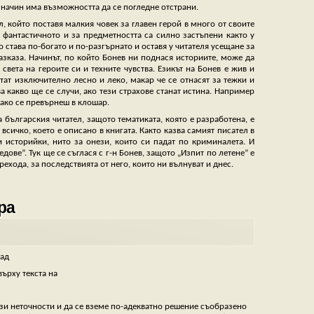
 начин има възможността да се погледне отстрани.
, който поставя малкия човек за главен герой в много от своите
 фантастичното и за предметността са силно застъпени както у
 става по-богато и по-разгърнато и оставя у читателя усещане за
азказа. Начинът, по който Бонев ни поднася историите, може да
вета на героите си и техните чувства. Езикът на Бонев е жив и
етат изключително лесно и леко, макар че се отнасят за тежки и
а какво ще се случи, ако тези страхове станат истина. Например
, ако се превърнеш в клошар.
 българския читател, защото тематиката, която е разработена, е
всичко, което е описано в книгата. Както казва самият писател в
и историйки, нито за онези, които си падат по криминалета. И
ове”. Тук ще се съглася с г-н Бонев, защото „Изпит по летене” е
рехода, за последствията от него, които ни вълнуват и днес.
ра
ад
ърху текста на
ези неточности и да се вземе по-адекватно решение съобразено