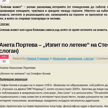
20
“Бляскав живот” – роман разказващ историята (от понеделник до събота)
провокират емоциите, чувствата и срещите между героите. Мястото на събит
живота, мечтите и реализацията им, начинанията на героите се преплитат п
им, в която се откриват повтарящи се мотиви.
Слоган:
Бляскав живот или една бляскава завеса,зад която се крият истините на живота.
Анета Портева – „Изпит по летене” на Сте
слоган)
AUG
Posted by
Мария Гуджева
in
Рецензия, анотация, слоган
|
Comment
15
Анета Николова Портева
„Изпит по летене” на Стефан Бонев
Вътрешна рецензия
Стефан Бонев е роден на 4 април 1961г. Инженер по образование, той работи д
е „Разкази за двама”(ИК”Марица”), която излиза през 2005г. Започва да пише ощ
и публикувани в американското списание „Two Lines” и в антологията “Threshold
първоначално става известен в интернет пространството, прави разказите му лес
интернет поколение, включващо предимно младата читателска аудитория.
Чрез преплитане на повествувателни пластове, философски идеи и фантазия, тв