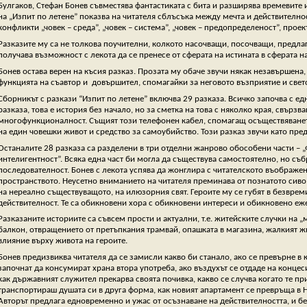
Булгаков, Стефан Бонев съвместява фантастиката с бита и разширява времевите и
на „Изпит по летене” показва на читателя сблъсъка между мечта и действителн
конфликти „човек – среда”, „човек – система”, „човек – предопределеност”, прое
Разказите му са не толкова поучителни, колкото насочващи, посочващи, предла
получава възможност с лекота да се пренесе от сферата на истината в сферата н
Бонев остава верен на късия разказ. Прозата му обаче звучи някак незавършена,
функцията на съавтор и довършител, спомагайки за неговото възприятие и свет
Сборникът с разкази “Изпит по летене” включва 29 разказа. Всичко започва с ед
разказа, това е история без начало, но за сметка на това с няколко края, свърз
многофункционалност. Същият този телефонен кабел, спомагащ осъществяванет
на един човешки живот и средство за самоубийство. Този разказ звучи като пре
Останалите 28 разказа са разделени в три отделни жанрово обособени части – „Ф
интелигентност”. Всяка една част би могла да съществува самостоятелно, но съ
последователност. Бонев с лекота успява да жонглира с читателското въображе
пространството. Неусетно вниманието на читателя преминава от познатото сиво 
на нереално съществуващото, на илюзорния свят. Героите му се губят в безврем
действителност. Те са обикновени хора с обикновени интереси и обикновено 
Разказаните историите са съвсем прости и актуални, т.е. житейските случки на „
балкон, отвращението от претъпкания трамвай, опашката в магазина, жалкият жи
влияние върху живота на героите.
Бонев предизвиква читателя да се замисли какво би станало, ако се превърне в 
започнат да консумират храна втора употреба, ако въздухът се отдаде на конц
как държавният служител прекарва своята почивка, какво се случва когато те 
транспортираш душата си в друга форма, как новият апартамент се превръща в Н
Авторът предлага едновременно и ужас от осъзнаване на действителността, и бе