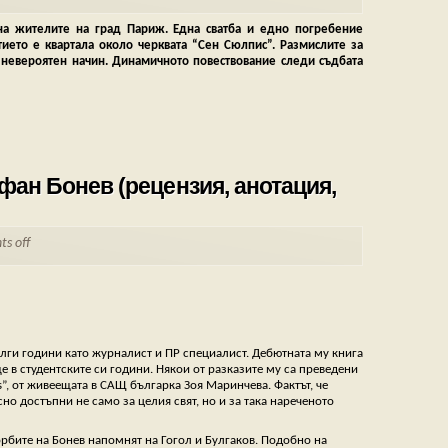
 на жителите на град Париж. Една сватба и едно погребение
ието е квартала около черквата “Сен Сюлпис”. Размислите за
о невероятен начин. Динамичното повествование следи съдбата
фан Бонев (рецензия, анотация,
s off
ълги години като журналист и ПР специалист. Дебютната му книга
е в студентските си години. Някои от разказите му са преведени
s”, от живеещата в САЩ българка Зоя Маринчева. Фактът, че
но достъпни не само за целия свят, но и за така нареченото
орбите на Бонев напомнят на Гогол и Булгаков. Подобно на