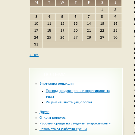
M
T
W
T
F
S
S
1
2
3
4
5
6
7
8
9
10
11
12
13
14
15
16
17
18
19
20
21
22
23
24
25
26
27
28
29
30
31
« Dec
ПО ТЕМИ
Виртуална редакция
Превод, редактиране и коригиране на
текст
Рецензия, анотация, слоган
Други
Открит конкурс
Работни срещи на студентите-практиканти
Резюмета от работни срещи