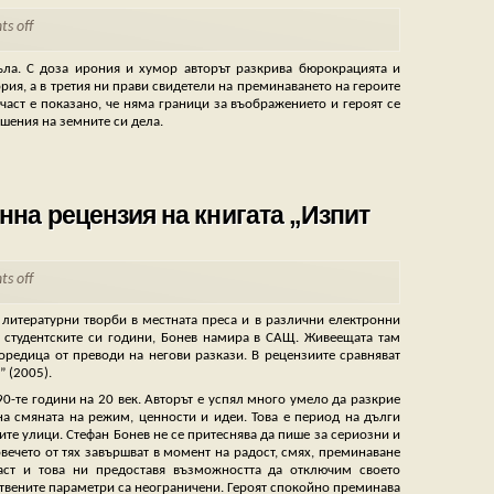
s off
ъла. С доза ирония и хумор авторът разкрива бюрокрацията и
рия, а в третия ни прави свидетели на преминаването на героите
 част е показано, че няма граници за въображението и героят се
ешения на земните си дела.
на рецензия на книгата „Изпит
s off
 литературни творби в местната преса и в различни електронни
 студентските си години, Бонев намира в САЩ. Живеещата там
оредица от преводи на негови разкази. В рецензиите сравняват
” (2005).
90-те години на 20 век. Авторът е успял много умело да разкрие
 на смяната на режим, ценности и идеи. Това е период на дълги
ите улици. Стефан Бонев не се притеснява да пише за сериозни и
вечето от тях завършват в момент на радост, смях, преминаване
част и това ни предоставя възможността да отключим своето
твените параметри са неограничени. Героят спокойно преминава