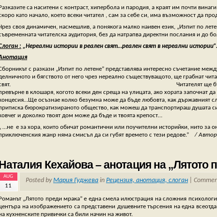
Разказите са наситени с контраст, хипербола и пародия, а краят им почти винаги
скоро като начало, което всеки читател , сам за себе си, има възможност да пр
Чрез своя динамичен, насмешлив, а понякога малко наивен език, „Изпит по лет
съвременната читателска аудитория, без да натрапва директни послания и до б
Слоган :
„Нереални истории в реален свят…реален свят в нереални истории”
Анотация
Сборникът с разкази „Изпит по летене” представлява интересно съчетание меж
делничното и бягството от него чрез нереално съществуващото, ще грабнат чита
свят. Читателят ще бъде предизвикан да се з
превърне в клошаря, когото всеки ден среща на улицата, ако хората започнат да
концесия…Ще осъзнае колко безумна може да бъде любовта, как държавният служ
притиска бюрократизираното общество, как можеш да транспортираш душата си 
ковчег и доколко твоят дом може да бъде и твоята крепост…
„ …не е за хора, които обичат романтични или поучителни историйки, нито за он
приключенския жанр няма смисъл да си губят времето с тези редове.”
/
Авто
Наталия Кехайова – анотация на „Лятото 
AUG
Posted by
Мария Гуджева
in
Рецензия, анотация, слоган
|
Comment
11
Романът „Лятото преди мрака” е една смела илюстрация на сложния психологиз
центъра на изображението са представени душевните търсения на една всеотда
на кухненските привички са били начин на живот.