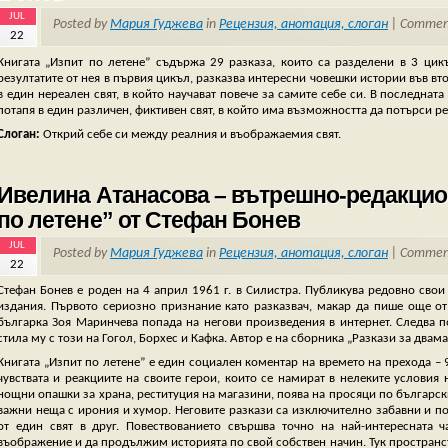
JUL
Posted by
Мария Гуджева
in
Рецензия, анотация, слоган
|
Comment
22
Книгата „Изпит по летене” съдържа 29 разказа, които са разделени в 3 цик
резултатите от нея в първия цикъл, разказва интересни човешки истории във вто
в един нереален свят, в който научават повече за самите себе си. В последната
потапя в един различен, фиктивен свят, в който има възможността да потърси р
Слоган:
Открий себе си между реалния и въображаемия свят.
Ивелина Атанасова – вътрешно-редакцион
по летене” от Стефан Бонев
JUL
Posted by
Мария Гуджева
in
Рецензия, анотация, слоган
|
Comment
22
Стефан Бонев е роден на 4 април 1961 г. в Силистра. Публикува редовно свои
издания. Първото сериозно признание като разказвач, макар да пише още от
българка Зоя Маринчева попада на негови произведения в интернет. Следва п
стила му с този на Гогол, Борхес и Кафка. Автор е на сборника „Разкази за двама
Книгата „Изпит по летене” е един социален коментар на времето на прехода – 
чувствата и реакциите на своите герои, които се намират в нелеките условия
нощни опашки за храна, реституция на магазини, поява на просяци по българск
важни неща с ирония и хумор. Неговите разкази са изключително забавни и по
от един свят в друг. Повествованието свършва точно на най-интересната 
въображение и да продължим историята по свой собствен начин. Тук пространс