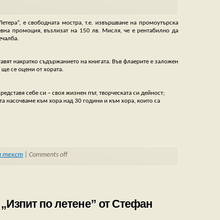
Летера”, е свободната мостра, т.е. извършване на промоутърска
евна промоция, възлизат на 150 лв. Мисля, че е рентабилно да
ечалба.
авят накратко съдържанието на книгата. Във флаерите е заложен
 ще се оцени от хората.
представя себе си – своя жизнен път, творческата си дейност;
та насочваме към хора над 30 години и към хора, които са
а текст
|
Comments off
 „Изпит по летене” от Стефан