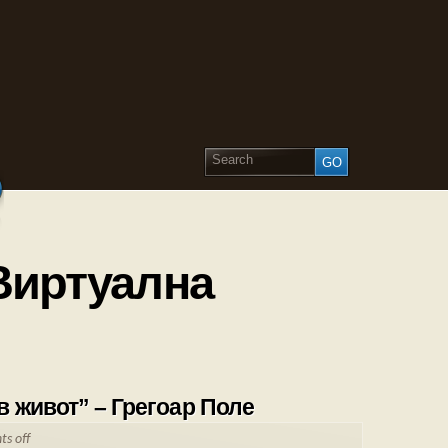
 Виртуална
 живот” – Грегоар Поле
s off