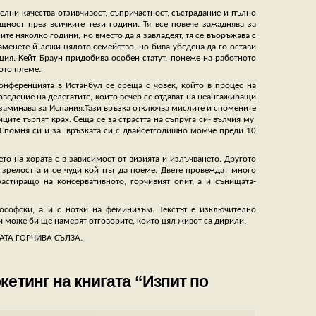
елни качества-отзивчивост, съпричастност, състрадание и пълно
ност през всичките тези години. Тя все повече зажаднява за
те няколко години, но вместо да я завладеят, тя се въоръжава с
менете й лежи цялото семейство, но бива убедена да го остави
ция. Кейт Браун придобива особен статут, понеже на работното
ото племе.
конференцията в Истанбул се среща с човек, който в процес на
оведение на делегатите, които вечер се отдават на неангажиращи
е заминава за Испания.Тази връзка отключва мислите и спомените
ите търпят крах. Сеща се за страстта на съпруга си- вълчия му
 Спомня си и за връзката си с двайсетгодишно момче преди 10
то на хората е в зависимост от визията и излъчването. Другото
 зрелостта и се чуди кой път да поеме. Двете провеждат много
астиращо на консервативното, горчивият опит, а и сънищата-
ософски, а и с нотки на феминизъм. Текстът е изключително
и може би ще намерят отговорите, които цял живот са дирили.
НАТА ГОРЧИВА СЪЛЗА.
етинг на книгата “Изпит по