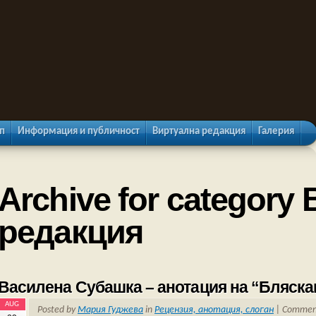
п
Информация и публичност
Виртуална редакция
Галерия
Archive for category
редакция
Василена Субашка – анотация на “Бляскав
AUG
Posted by
Мария Гуджева
in
Рецензия, анотация, слоган
|
Comment