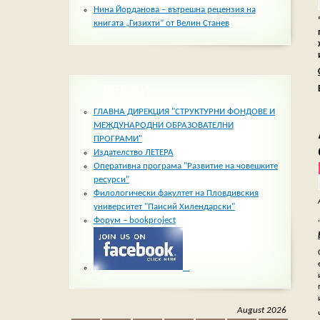
Нина Йорданова – вътрешна рецензия на
книгата „Гизихти” от Велин Станев
ВРЪЗКИ
ГЛАВНА ДИРЕКЦИЯ "СТРУКТУРНИ ФОНДОВЕ И
МЕЖДУНАРОДНИ ОБРАЗОВАТЕЛНИ
ПРОГРАМИ"
Издателство ЛЕТЕРА
Оперативна програма "Развитие на човешките
ресурси"
Филологически факултет на Пловдивския
университет "Паисий Хилендарски"
Форум – bookproject
_
August 2026