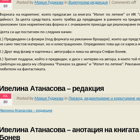
AUG
Posted by
Мария Гуджева
in
Виртуална редакция
|
Comments off
10
Формата на маркетинг, която предлагам за книгата “Изпит по летене” от ИК “
дейност. За целта средствата, които трябва да предвидим в рамките на тридн
приложим тази маркетингова форма и с очакваните приходи ще реализираме п
Целта си ще постигнем по следния начин:
1.) Предвидени са флаери (под формата на рекламни брошури), които ще предст
не само текстов материал, но и илюстрационен. Определено това ще се хареса и
2.) Друг вид флаер е картичка с автографа и лика на автора Стефан Бонев.
3.) Третият подарък, който е предвиден, е диск с интервю на автора, в което той 
трейлъри на двата му сборника “Разкази за двама” и “Изпит по летене”. Реклама
любители на фантастиката.
Ивелина Атанасова – редакция
JUL
Posted by
Мария Гуджева
in
Превод, редактиране и коригиране н
30
Ивелина Атанасова – редакция
Ивелина Атанасова – анотация на книгата
Бонев