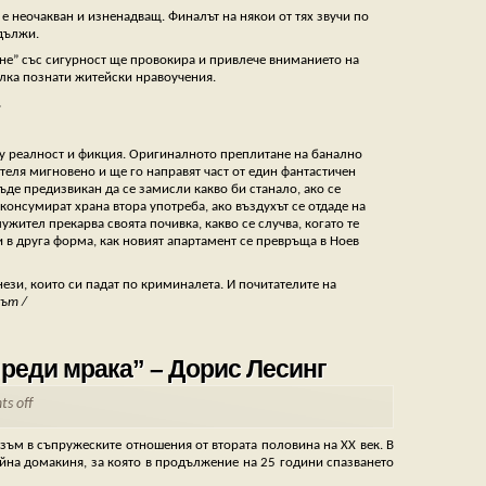
 е неочакван и изненадващ. Финалът на някои от тях звучи по
одължи.
ене” със сигурност ще провокира и привлече вниманието на
олка познати житейски нравоучения.
.
ду реалност и фикция. Оригиналното преплитане на банално
теля мигновено и ще го направят част от един фантастичен
амисли какво би станало, ако се
 консумират храна втора употреба, ако въздухът се отдаде на
ител прекарва своята почивка, какво се случва, когато те
в друга форма, как новият апартамент се превръща в Ноев
ези, които си падат по криминалета. И почитателите на
рът
/
преди мрака” – Дорис Лесинг
s off
ъм в съпружеските отношения от втората половина на XX век. В
йна домакиня, за която в продължение на 25 години спазването