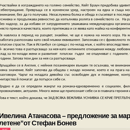
Участвайки в изграждането на голямо семейство, Кейт Браун придобива удивит
себеотрицание. Превръща се в кухненски уред, настроен на една и съща мощ
внимание, без да го получава. Незаслужена болка и обида я съсипват в последни
усмивка и продължава ревностно да изпълнява ролята в семейството си. На ра
без надзор, за да избави от затруднението уважавана международна организа
място пренася качествата, които притежава и се явява като майка на конферентн
Тя навлиза в период на разцвет, знаейки, че ще е нужна на много хора. На 
работата разпознава като свой мъжки еквивалент. Запознава се с фриволното п
плътски страсти. Пак в Истанбул се среща с по-млад мъж, с който впоследстви
й- всичко това е разтърсващо за нея-като интимните отношения между любовниц
глад за по-млади жени и развитият плътски гъдел не отшумяват с годините.
години. Затова тези дни за нея са разтърсващи.
Връщайки се в Англия, с нейния позанемарен външен тя осъзнава, че внимание
няма значение. Кейт започва да общува с младо момиче, което е на прага на
разговори. Чарът на младата девойка със освободен дух и поведение, контр
митарства й помагат да потърси себе си.
Трудно е да се определи жанрът на романа-едновременно е социален, фил
провокативен, актуален. Много жени ще припознаят себе си в главната героиня 
Това е текст, който доказва, че ЗАД ВСЯКА ВЕЖЛИВА УСМИВКА СЕ КРИЕ ПРЕГЛЪТ
Ивелина Атанасова – предложение за марк
летене”от Стефан Бонев