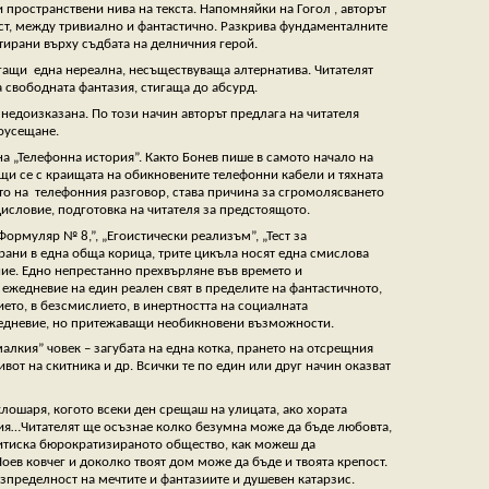
 пространствени нива на текста. Напомняйки на Гогол , авторът
ост, между тривиално и фантастично. Разкрива фундаменталните
ктирани върху съдбата на делничния герой.
гащи една нереална, несъществуваща алтернатива. Читателят
а свободната фантазия, стигаща до абсурд.
 недоизказана. По този начин авторът предлага на читателя
оусещане.
на „Телефонна история”. Както Бонев пише в самото начало на
ващи се с краищата на обикновените телефонни кабели и тяхната
о на телефонния разговор, става причина за сгромолясването
дисловие, подготовка на читателя за предстоящото.
ормуляр № 8,”, „Егоистически реализъм”, „Тест за
брани в една обща корица, трите цикъла носят една смислова
ние. Едно непрестанно прехвърляне във времето и
ежедневие на един реален свят в пределите на фантастичното,
ието, в безсмислието, в инертността на социалната
ежедневие, но притежаващи необикновени възможности.
малкия” човек – загубата на една котка, прането на отсрещния
вот на скитника и др. Всички те по един или друг начин оказват
клошаря, когото всеки ден срещаш на улицата, ако хората
есия…Читателят ще осъзнае колко безумна може да бъде любовта,
притиска бюрократизираното общество, как можеш да
оев ковчег и доколко твоят дом може да бъде и твоята крепост.
зпределност на мечтите и фантазиите и душевен катарзис.