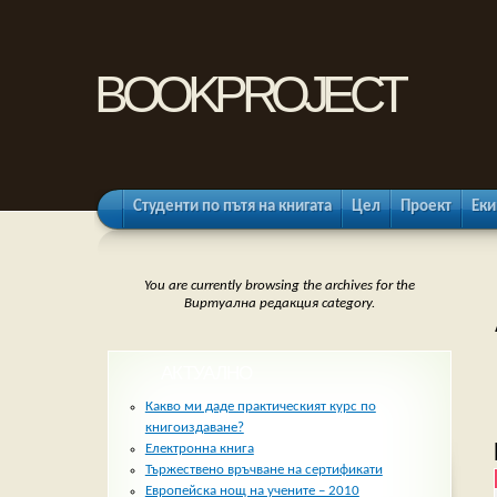
bookproject
Студенти по пътя на книгата
Цел
Проект
Еки
You are currently browsing the archives for the
Виртуална редакция category.
АКТУАЛНО
Какво ми даде практическият курс по
книгоиздаване?
Електронна книга
Тържествено връчване на сертификати
Европейска нощ на учените – 2010