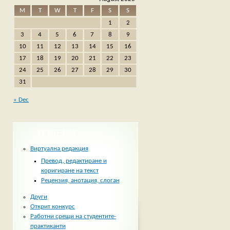
M
T
W
T
F
S
S
1
2
3
4
5
6
7
8
9
10
11
12
13
14
15
16
17
18
19
20
21
22
23
24
25
26
27
28
29
30
31
« Dec
ПО ТЕМИ
Виртуална редакция
Превод, редактиране и
коригиране на текст
Рецензия, анотация, слоган
Други
Открит конкурс
Работни срещи на студентите-
практиканти