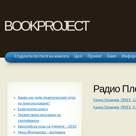
bookproject
Студенти по пътя на книгата
Цел
Проект
Екип
Информ
Радио Пл
АКТУАЛНО
Какво ми даде практическият курс
Радио Пловдив, ПРЕГЕ, 12
по книгоиздаване?
Радио Пловдив, ПРЕГЕ, 9.
Електронна книга
Тържествено връчване на
сертификати
Европейска нощ на учените – 2010
Нина Йорданова – вътрешна