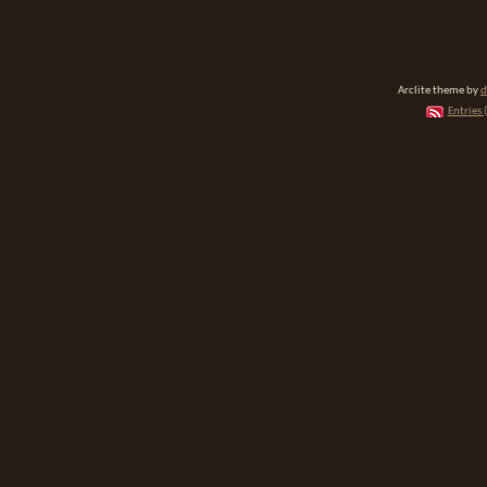
Arclite theme by
d
Entries 