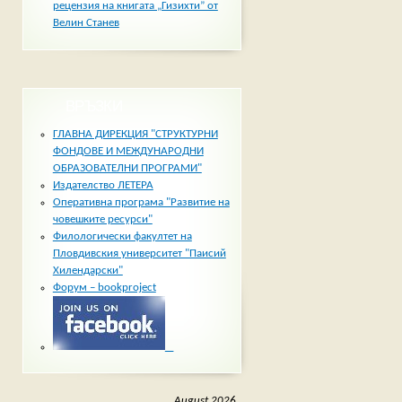
рецензия на книгата „Гизихти” от
Велин Станев
ВРЪЗКИ
ГЛАВНА ДИРЕКЦИЯ "СТРУКТУРНИ
ФОНДОВЕ И МЕЖДУНАРОДНИ
ОБРАЗОВАТЕЛНИ ПРОГРАМИ"
Издателство ЛЕТЕРА
Оперативна програма "Развитие на
човешките ресурси"
Филологически факултет на
Пловдивския университет "Паисий
Хилендарски"
Форум – bookproject
_
August 2026