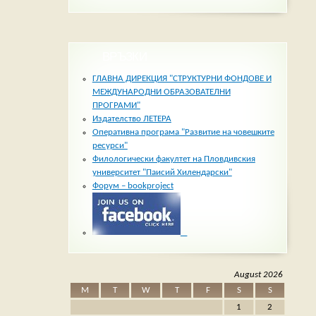
ВРЪЗКИ
ГЛАВНА ДИРЕКЦИЯ "СТРУКТУРНИ ФОНДОВЕ И
МЕЖДУНАРОДНИ ОБРАЗОВАТЕЛНИ
ПРОГРАМИ"
Издателство ЛЕТЕРА
Оперативна програма "Развитие на човешките
ресурси"
Филологически факултет на Пловдивския
университет "Паисий Хилендарски"
Форум – bookproject
_
August 2026
M
T
W
T
F
S
S
1
2