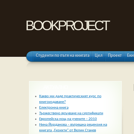
bookproject
Студенти по пътя на книгата
Цел
Проект
Еки
АКТУАЛНО
Какво ми даде практическият курс по
книгоиздаване?
Електронна книга
Тържествено връчване на сертификати
Европейска нощ на учените – 2010
Нина Йорданова – вътрешна рецензия на
книгата „Гизихти” от Велин Станев