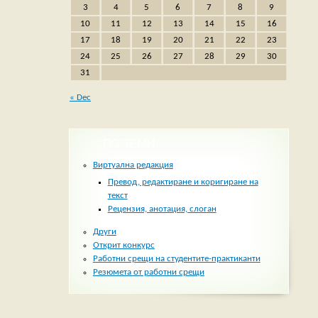
3
4
5
6
7
8
9
10
11
12
13
14
15
16
17
18
19
20
21
22
23
24
25
26
27
28
29
30
31
« Dec
ПО ТЕМИ
Виртуална редакция
Превод, редактиране и коригиране на
текст
Рецензия, анотация, слоган
Други
Открит конкурс
Работни срещи на студентите-практиканти
Резюмета от работни срещи