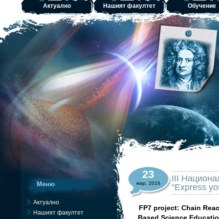
Актуално
Нашият факултет
Обучение
23
III Национ
Меню
мар. 2016
“Express you
Актуално
FP7 project: Chain Reac
Нашият факултет
Based Science Educati