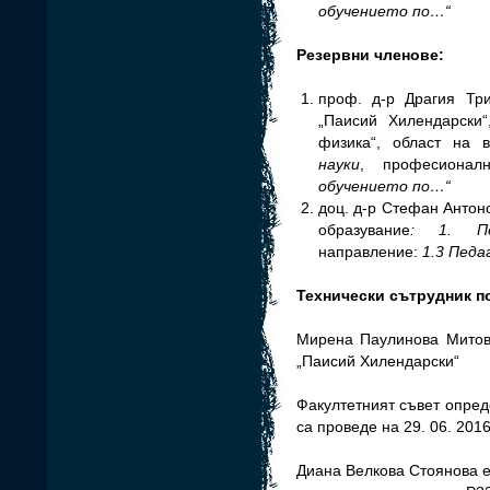
обучението по…“
Резервни членове:
проф. д-р Драгия Три
„Паисий Хилендарски“
физика“, област на 
науки
, професионал
обучението по…“
доц. д-р Стефан Антон
образувание
: 1. Пе
направление:
1.3 Педа
Технически сътрудник п
Мирена Паулинова Митова
„Паисий Хилендарски“
Факултетният съвет опред
са проведе на 29. 06. 2016
Диана Велкова Стоянова е