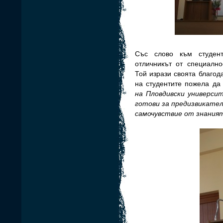
Със слово към студен
отличникът от специалн
Той изрази своята благод
на студентите пожела да 
на Пловдивски универси
готови за предизвикател
самочувствие от знаният