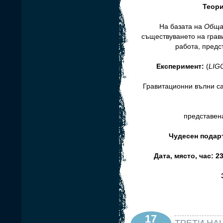
Теор
На базата на
Обща
съществуването на грав
работа, предс
Експеримент:
(
LIG
Гравитационни вълни с
представена
Чудесен подаръ
Дата, място, час: 23
17