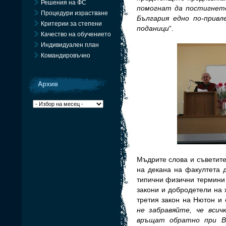
Решения на ФС
помогнат да постигнет
Процедури израстване
България едно по-привл
Критерии за степени
поданици
“.
Качество на обучението
Индивидуален план
Командировъчно
Архив
Архив
Мъдрите слова и съветите
на декана на факултета 
типични физични термини 
закони и добродетели на 
третия закон на Нютон и 
не забравяйте, че вси
връщат обратно при В