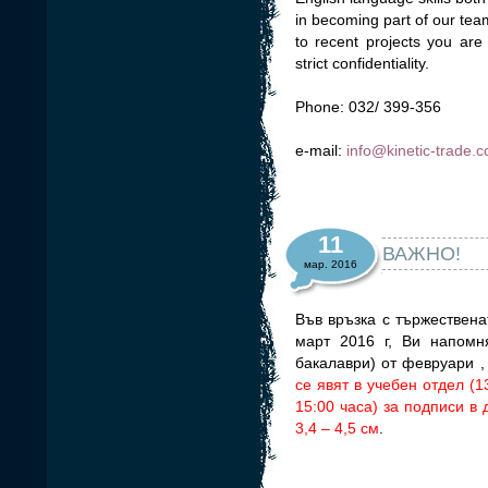
in becoming part of our tea
to recent projects you are a
strict confidentiality.
Phone: 032/ 399-356
e-mail:
info@kinetic-trade.
11
ВАЖНО!
мар. 2016
Във връзка с тържествен
март 2016 г, Ви напомн
бакалаври) от февруари , 
се явят в учебен отдел (1
15:00 часа) за подписи в
3,4 – 4,5 см
.