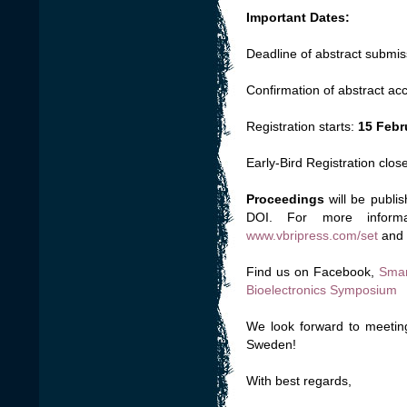
Important Dates:
Deadline of abstract submis
Confirmation of abstract ac
Registration starts:
15 Febr
Early-Bird Registration clos
Proceedings
will be publi
DOI. For more informat
www.vbripress.com/set
and
Find us on Facebook,
Smar
Bioelectronics Symposium
We look forward to meeting
Sweden!
With best regards,