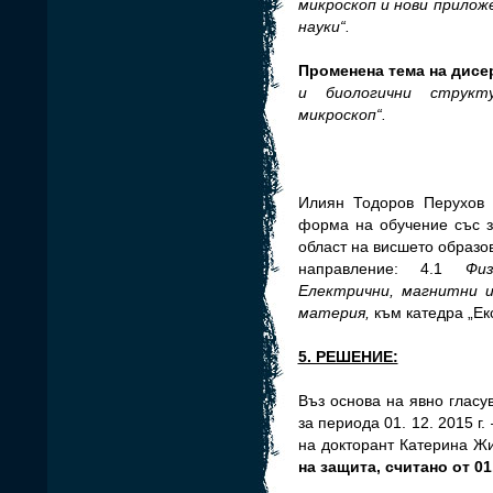
микроскоп и нови прилож
науки“.
Променена тема на дисе
и биологични структ
микроскоп“.
Илиян Тодоров Перухов 
форма на обучение със з
област на висшето образо
направление: 4.1
Фи
Електрични, магнитни 
материя,
към катедра „Е
5. РЕШЕНИЕ:
Въз основа на явно глас
за периода 01. 12. 2015 г. 
на докторант Катерина Ж
на защита, считано от 01.