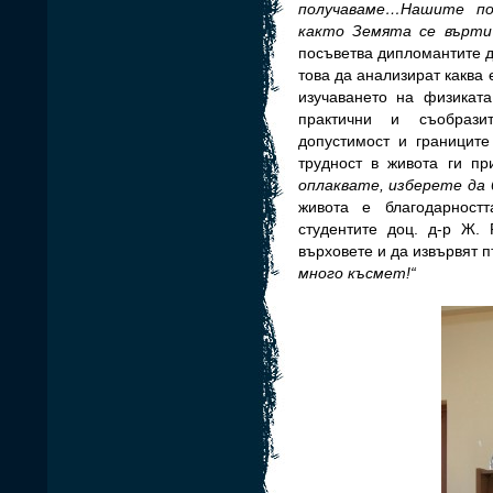
получаваме…Нашите по
както Земята се върти
посъветва дипломантите д
това да анализират каква 
изучаването на физиката
практични и съобрази
допустимост и границите
трудност в живота ги при
оплаквате, изберете да
живота е благодарност
студентите доц. д-р Ж.
върховете и да извървят 
много късмет!“