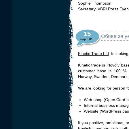
Sophie Thompson
Secretary, VBRI Press Even
15
Обява за у
мар. 2016
Kinetic Trade Ltd
. Is lookin
Kinetic trade is Plovdiv ba
customer base is 100 % a
Norway, Sweden, Denmark, 
We are looking for person f
Web-shop (Open Card b
Internal business mana
Website (WordPress bas
If you positive, ambitious, 
English language skills both