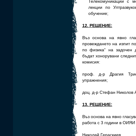
Телекомуникации с м
лекции по Ултразвуко
обучение;
12. РЕШЕНИЕ:
Въз основа на явно гл
провеждането на изпит п
по физика“ на задочен 
бъдат хонорувани следнит
комисия:
проф. д-р Драгия Тр
упражнения;
доц. д-р Стефан Николов 
13.
Р
ЕШЕНИЕ:
Въз основа на явно гласу
работа с 3 години в ОИЯИ
Николай Гераскиев