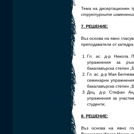
Тема на дисертационен т
структурните изменения 
7. РЕШЕНИЕ:
Въз основа на явно гласу
преподаватели от катедра 
Гл. ас. д-р Никола 
упражнения за рък
бакалавърска степен „Б
Гл. ас. д-р Мая Белчев
семинарни упражнения
бакалавърска степен „Б
Доц. д-р Стефан Ан
упражнения за участие
студенти;
8. РЕШЕНИЕ:
Въз основа на явно г