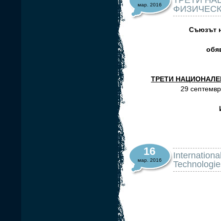
ТРЕТИ НА
мар. 2016
ФИЗИЧЕСК
Съюзът н
обя
ТРЕТИ НАЦИОНАЛЕ
29 септемвр
16
Internation
мар. 2016
Technologie
SMART ENER
A
BIOSENSORS 