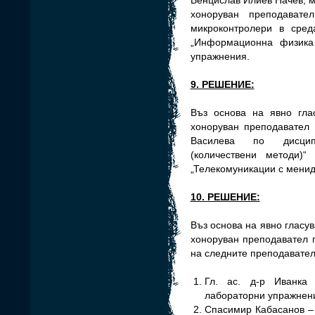
Венцислав Илиев Начев, м
хоноруван преподавате
микроконтролери в сред
„Информационна физика
упражнения.
9. РЕШЕНИЕ:
Въз основа на явно гл
хоноруван преподавател 
Василева по дисципл
(количествени методи)“
„Телекомуникации с менид
10. РЕШЕНИЕ:
Въз основа на явно гласу
хоноруван преподавател п
на следните преподавател
Гл. ас. д-р Иванка
лабораторни упражнени
Спасимир Кабасанов – 