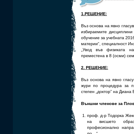
1.РЕШЕНИЕ:
Въз основа на явно гласу
избираемите дисциплини
обучение за учебната 2016
материи“, специалност И
„Увод във физиката н
преместена в 8 (осми) сем
2. РЕШЕНИЕ:
Въз основа на явно глас
жури по процедура за п
степен „доктор” на Диана 
Външни членове за Плов
проф. д-р Тодорка Жек
на висшето образ
професионално напр
по…“