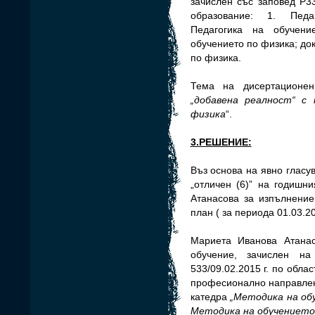
зачислен със заповед Р33
образование: 1. Педа
Педагогика на обучен
обучението по физика; до
по физика.
Тема на дисертационен
„добавена реалност“ с
физика
“.
3.РЕШЕНИЕ:
Въз основа на явно глас
„отличен (6)” на годишн
Атанасова за изпълнение
план ( за периода 01.03.201
Мариета Иванова Атана
обучение, зачислен на
533/09.02.2015 г. по обла
професионално направле
катедра
„Методика на об
Методика на обучението