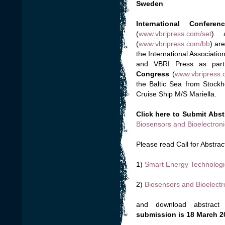
Sweden
International Confer
(
www.vbripress.com/set
) 
(
www.vbripress.com/bb
) ar
the International Associatio
and VBRI Press as par
Congress
(
www.vbripress
the Baltic Sea from Stockh
Cruise Ship M/S Mariella.
Click here to Submit Abst
Biosensors and Bioelectroni
Please read Call for Abstrac
1)
Smart Energy Technologi
2)
Biosensors and Bioelectr
and download abstract
submission is 18 March 2