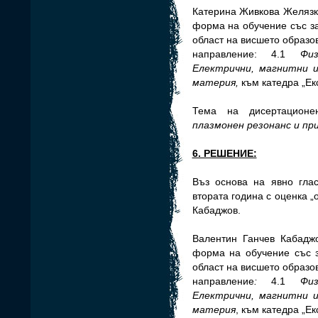
Катерина Живкова Желязко
форма на обучение със зап
област на висшето образо
направление: 4.1
Фи
Електрични, магнитни 
материя,
към катедра „Е
Тема на дисертационе
плазмонен резонанс и пр
6. РЕШЕНИЕ:
Въз основа на явно гла
втората година с оценка „
Кабаджов.
Валентин Ганчев Кабаджо
форма на обучение със з
област на висшето образо
направление
:
4.1
Фи
Електрични, магнитни 
материя
, към катедра „Е