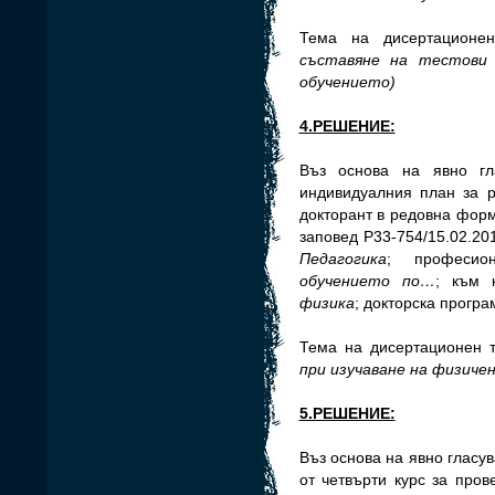
Тема на дисертационе
съставяне на тестови 
обучението)
4.РЕШЕНИЕ:
Въз основа на явно г
индивидуалния план за 
докторант в редовна форма
заповед Р33-754/15.02.20
Педагогика
; професио
обучението по…
; към 
физика
; докторска програ
Тема на дисертационен 
при изучаване на физичен
5.РЕШЕНИЕ:
Въз основа на явно гласу
от четвърти курс за про