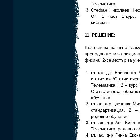
Телематика;
Стефан Николаев Нико
ОФ 1 част, 1-курс,
системи.
11. РЕШЕНИЕ:
Въз основа на явно глас
преподаватели за лекцион
физика“ 2-семестър за учеб
гл. ас. д-р Елисавета
статистика/Статисти
Телематика + 2 – курс
Статистическа обрабо
обучение;
гл. ас. д-р Цветанка М
стандартизация, 2 –
редовно обучение.
гл. ас. д-р Ася Виран
Телематика, редовно о
гл. ас. д-р Гинка Екс