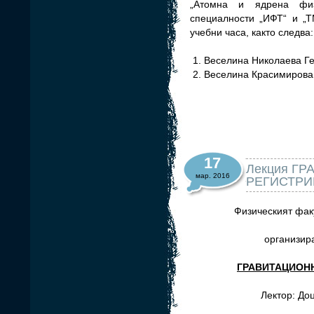
„Атомна и ядрена физ
специалности „ИФТ“ и „Т
учебни часа, както следва:
Веселина Николаева Ге
Веселина Красимирова 
17
Лекция Г
мар. 2016
РЕГИСТРИ
Физическият фак
организира
ГРАВИТАЦИОНН
Лектор: До