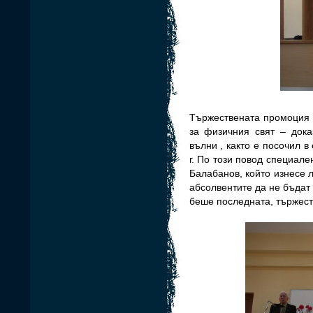
Тържествената промоция 
за физичния свят – дока
вълни , както е посочил в
г. По този повод
специале
Балабанов, който изнесе 
абсолвентите да не бъдат 
беше последната, тържеств