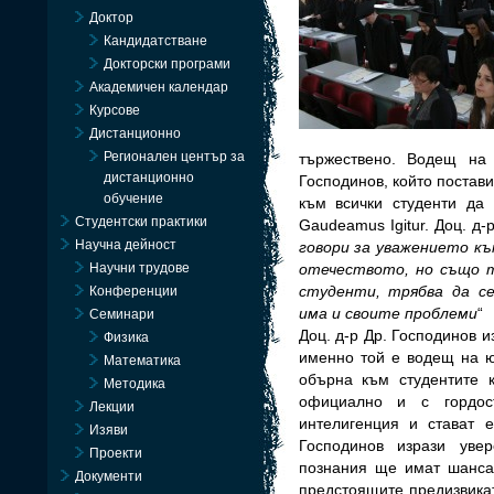
Доктор
Кандидатстване
Докторски програми
Академичен календар
Курсове
Дистанционно
Регионален център за
тържествено. Водещ на
дистанционно
Господинов, който постави
обучение
към всички студенти да 
Студентски практики
Gaudeamus Igitur. Доц. д-
Научна дейност
говори за уважението к
Научни трудове
отечеството, но също т
студенти, трябва да с
Конференции
има и своите проблеми
“
Семинари
Доц. д-р Др. Господинов и
Физика
именно той е водещ на ю
Математика
обърна към студентите к
Методика
официално и с гордос
Лекции
интелигенция и стават 
Изяви
Господинов изрази уве
Проекти
познания ще имат шанса
Документи
предстоящите предизвикат