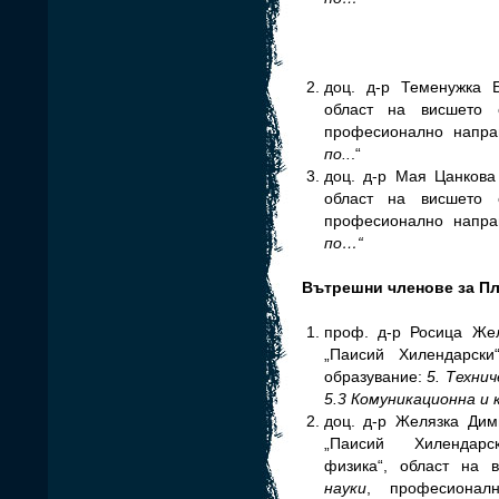
доц. д-р Теменужка Б
област на висшето 
професионално напр
по..
.“
доц. д-р Мая Цанкова
област на висшето 
професионално направ
по…“
Вътрешни членове за Пл
проф. д-р Росица Жел
„Паисий Хилендарски
образувание:
5. Технич
5.3 Комуникационна и
доц. д-р Желязка Дим
„Паисий Хилендарски“
физика“, област на 
науки
, професионал