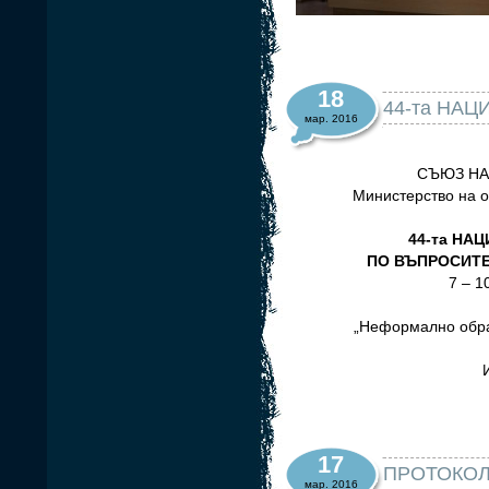
18
44-та НА
мар. 2016
СЪЮЗ НА
Министерство на о
44-та НА
ПО ВЪПРОСИТЕ
7 – 1
„Неформално обра
17
ПРОТОКОЛ №
мар. 2016