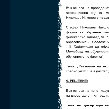
Въз основа на проведено
атестационна оценка „
Николаев Николов
с право
Стефан Николаев Николов
форма на обучение към
физика“ със заповед № Р33
образование
1. Педагоги
1.3. Педагогика на обу
Методика на обучениет
обучението по физика”
Тема:
„Развитие на ек
средно училище в раздел 
4. РЕШЕНИЕ:
Въз основа на явно глас
на дисертационния труд н
Тема на дисертационе