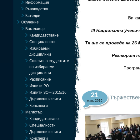
Информация
Ръководство
Катедри
Ви ка
Обучение
Бакалавър
III Национална учени
Кандидатстване
Специалности
Тя ще се проведе на 26
Избираеми
дисциплини
Ректорат на
Списък на студентите
по избираеми
Програм
дисциплини
Разписание
Изпити РО
Изпити ЗО – 2015/16
21
Тържествен
Държавни изпити
мар. 2016
Конспекти
Магистър
Кандидатстване
Специалности
Държавни изпити
Конспекти