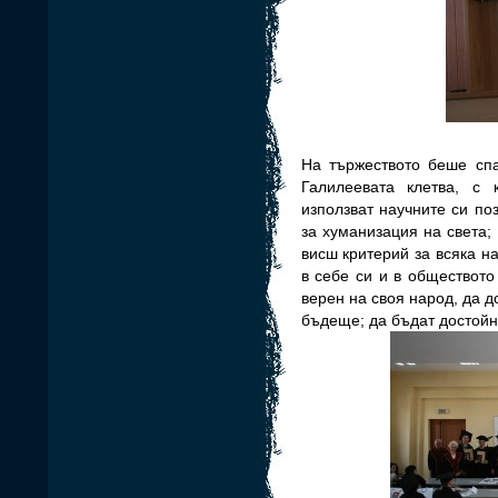
На тържеството беше спа
Г
алилеевата
клетва, с к
използват научните си по
за хуманизация на света; 
висш критерий за всяка н
в себе си и в обществот
верен на своя народ, да д
бъдеще; да бъдат достойн