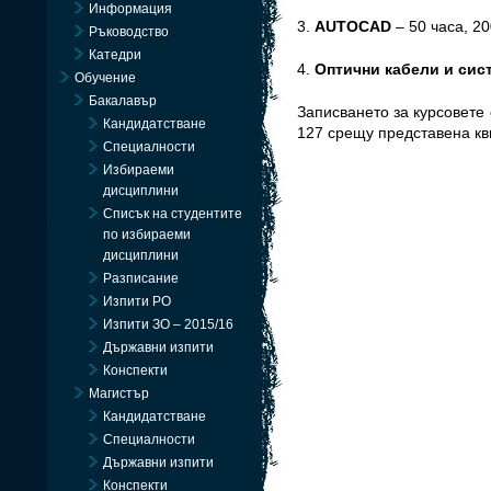
Информация
3.
AUTOCAD
– 50 часа, 20
Ръководство
Катедри
4.
Оптични кабели и сис
Обучение
Бакалавър
Записването за курсовете 
Кандидатстване
127 срещу представена кв
Специалности
Избираеми
дисциплини
Списък на студентите
по избираеми
дисциплини
Разписание
Изпити РО
Изпити ЗО – 2015/16
Държавни изпити
Конспекти
Магистър
Кандидатстване
Специалности
Държавни изпити
Конспекти