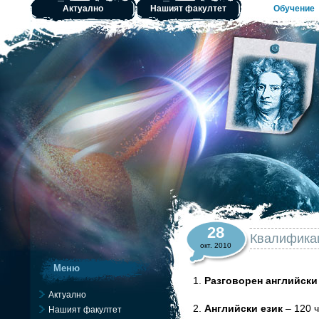
Актуално
Нашият факултет
Обучение
28
Квалификац
окт. 2010
Меню
1.
Разговорен английски
Актуално
2.
Английски език
– 120 ч
Нашият факултет