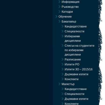
Информация
Ръководство
Катедри
Обучение
Бакалавър
Кандидатстване
Специалности
Избираеми
дисциплини
Списък на студентите
по избираеми
дисциплини
Разписание
Изпити РО
Изпити ЗО – 2015/16
Държавни изпити
Конспекти
Магистър
Кандидатстване
Специалности
Държавни изпити
Конспекти