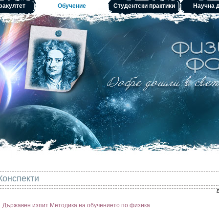
факултет
Обучение
Студентски практики
Научна 
Конспекти
Държавен изпит Методика на обучението по физика