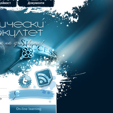
дейност
Документи
By
On-line learning