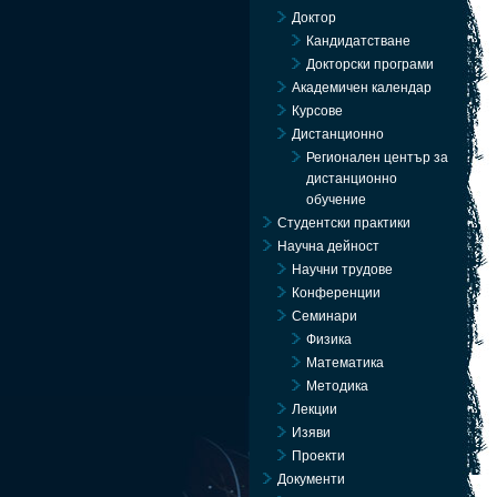
Доктор
Кандидатстване
Докторски програми
Академичен календар
Курсове
Дистанционно
Регионален център за
дистанционно
обучение
Студентски практики
Научна дейност
Научни трудове
Конференции
Семинари
Физика
Математика
Методика
Лекции
Изяви
Проекти
Документи