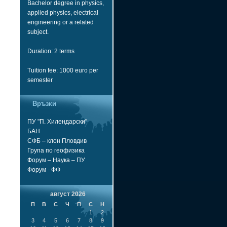
Bachelor degree in physics,
applied physics, electrical
engineering or a related
subject.
Duration: 2 terms
Tuition fee: 1000 euro per
semester
Връзки
ПУ "П. Хилендарски"
БАН
СФБ – клон Пловдив
Група по геофизика
Форум – Наука – ПУ
Форум - ФФ
август 2026
П
В
С
Ч
П
С
Н
1
2
3
4
5
6
7
8
9