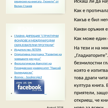
Искаш ли да на
рецензия на книгата „Гизихти” от
Велин Станев
Как е протичал
Какъв е бил не
ВРЪЗКИ
Какви оръжия е
ГЛАВНА ДИРЕКЦИЯ "СТРУКТУРНИ
Как може един 
ФОНДОВЕ И МЕЖДУНАРОДНИ
ОБРАЗОВАТЕЛНИ ПРОГРАМИ"
На тези и на м
Издателство ЛЕТЕРА
Оперативна програма "Развитие на
„Гладиаторите”.
човешките ресурси"
безмилостни гл
Филологически факултет на
Пловдивския университет "Паисий
която е изпитва
Хилендарски"
това драги чита
Форум – bookproject
култура книга. 
приятели, защо
_
откриеш, че кн
ново за всеки.
August 2026