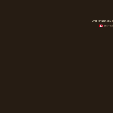
Arclite theme by
d
Entries 