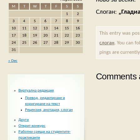
M
T
W
T
F
S
S
Слоган:
„Глади
1
2
3
4
5
6
7
8
9
10
11
12
13
14
15
16
This entry was po
17
18
19
20
21
22
23
слоган
. You can f
24
25
26
27
28
29
30
31
pings are currently
« Dec
Comments a
ПО ТЕМИ
Виртуална редакция
Превод, редактиране и
коригиране на текст
Рецензия, анотация, слоган
Други
Открит конкурс
Работни срещи на студентите-
практиканти