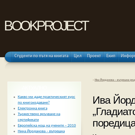
bookproject
Студенти по пътя на книгата
Цел
Проект
Екип
Информ
«
Ива Йорданова – вътрешна реце
АКТУАЛНО
Ива Йорд
Какво ми даде практическият курс
по книгоиздаване?
„Гладиат
Електронна книга
Тържествено връчване на
поредица
сертификати
Европейска нощ на учените – 2010
Нина Йорданова – вътрешна