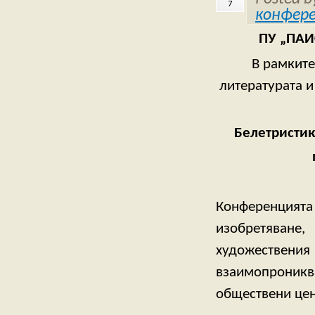
7
конфер
ПУ „ПА
В рамките
литературата 
Белетристик
Конференцията
изобретяване,
художествения 
взаимопрониква
обществени цен