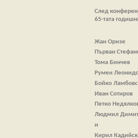
След конференц
65-тата годишн
Жан Оризе
Първан Стефан
Тома Бинчев
Румен Леонид
Бойко Ламбовс
Иван Сотиров
Петко Недялко
Людмил Димит
и
Кирил Кадийс