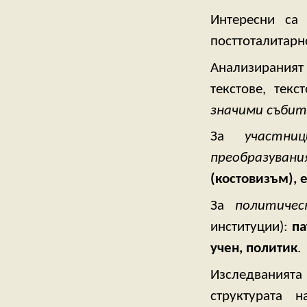
Интересни са 
посттоталитарн
Анализираният
текстове, тек
значими събит
За
участни
преобразувани
(костовизъм), е
За
политичес
институции):
па
учен, политик
.
Изследванията 
структурата 