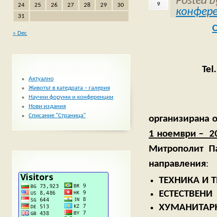
Posted 
9
24
25
26
27
28
29
30
конфер
31
« Dec
АКТУАЛНИ НОВИНИ
Tel
Актуално
Животът в катедрата – галерия
Научни форуми и конференции
Каним В
Нови издания
Списание "Страница"
организирана 
1 ноември – 20
Митрополит П
ПОСЕЩЕНИЯ
направления
:
ТЕХНИКА И 
ЕСТЕСТВЕНИ
ХУМАНИТАРН