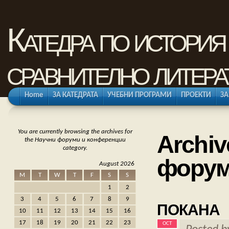
Катедра по история 
сравнително литера
Home
ЗА КАТЕДРАТА
УЧЕБНИ ПРОГРАМИ
ПРОЕКТИ
ЗА
You are currently browsing the archives for
Archiv
the Научни форуми и конференции
category.
форум
August 2026
M
T
W
T
F
S
S
1
2
3
4
5
6
7
8
9
ПОКАНА
10
11
12
13
14
15
16
17
18
19
20
21
22
23
OCT