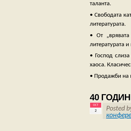
таланта.
• Свободата ка
литературата.
• От „врявата
литературата и
• Господ слиз
хаоса. Класиче
• Продажби на 
40 ГОДИ
OCT
Posted 
2
конфер