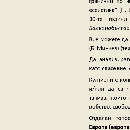
гранични по ж
есеистика” (Н.
30-те годи
Балканобългар
Вие можете да 
(Б. Минчев) (
те
Да анализират
като
спасение
,
Културните кон
и/или да са ч
такива, които
робство
,
свобо
Отделен топо
Европа (европ