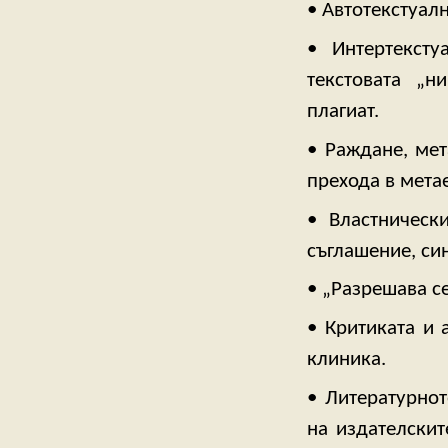
• Автотекстуал
• Интертексту
текстовата „н
плагиат.
• Раждане, мет
прехода в мета
• Властническ
съглашение, си
• „Разрешава се
• Критиката и 
клиника.
• Литературнот
на издателскит