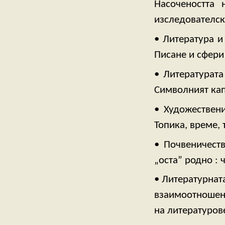
Насочеността 
изследователск
• Литература и
Писане и сфери
• Литературат
Символният кап
• Художествени
Топика, време, 
• Почвеничест
„оста” родно : 
• Литературнат
взаимоотношени
на литературов