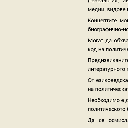
(генеалогия, 
медии, видове и
Концептите мо
биографично-ис
Могат да обхва
код на политиче
Предизвикани
литературното 
От езиковедска
на политическа
Необходимо е д
политическото 
Да се осмисля