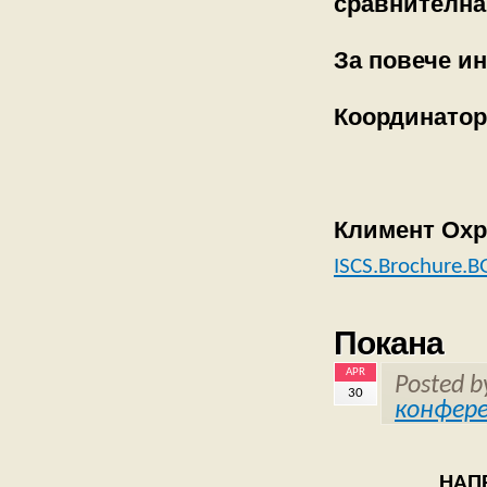
сравнителна
За повече и
Координатор
гл. ас
Софий
Климент Охр
ISCS.Brochure.B
Покана
APR
Posted 
30
конфер
НАП