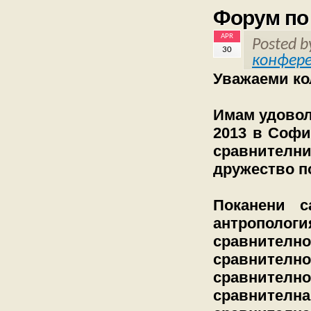
Форум по
APR
Posted 
30
конфер
Уважаеми ко
Имам удовол
2013 в Софи
сравнителни
дружество п
Поканени с
антропологи
сравнител
сравнителн
сравнително
сравнител