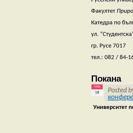
Факултет
Приро
Катедра по бълг
ул. “Студентска
гр. Русе 7017
тел.: 082 / 84-1
Покана
MAR
Posted 
18
конфер
Университет п