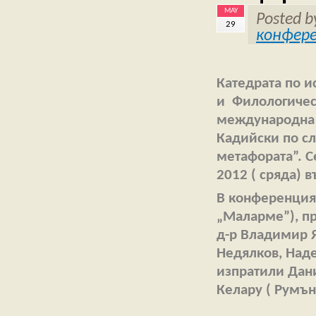
MAY
Posted 
29
конфер
Катедрата по и
и Филологичес
международна н
Кадийски по сл
метафората”. С
2012 ( сряда) в
В конференцият
„Маларме”), пр
д-р Владимир Я
Недялков, Над
изпратили Дани
Келару ( Румън