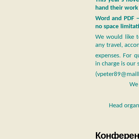
hand their work
Word and PDF – 
no space limitat
We would like 
any travel, acc
expenses. For q
in charge is our
(vpeter89@mailbo
We 
Head organi
Конферен