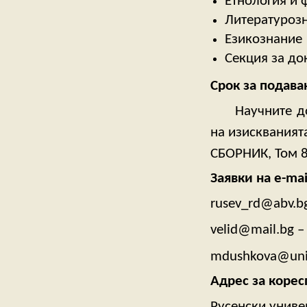
Етнология и 
Литературозн
Езикознание
Секция за до
Срок за подава
Научните докл
на изисквания
СБОРНИК, Том 8
Заявки на e-mai
rusev_rd@abv.bg
velid@mail.bg –
mdushkova@uni-
Адрес за коре
Русенски униве