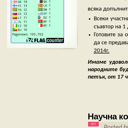
всяка допълнит
Всеки участн
съавтор на 1
Готовите за 
да се предав
2014г.
Имаме удовол
народните буд
петък, от 17 ч
От ръ
Научна к
OCT
Posted 