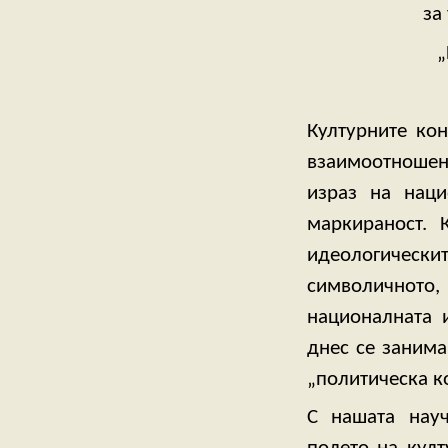
за
Културните кон
взаимоотношени
израз на наци
маркираност. 
идеологически
символичнот
националната 
днес се занима
„политическа к
С нашата науч