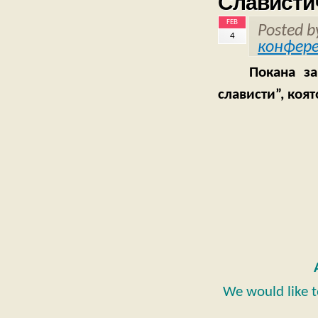
Слависти
FEB
Posted 
4
конфер
Покана за
слависти”, коя
We would like t