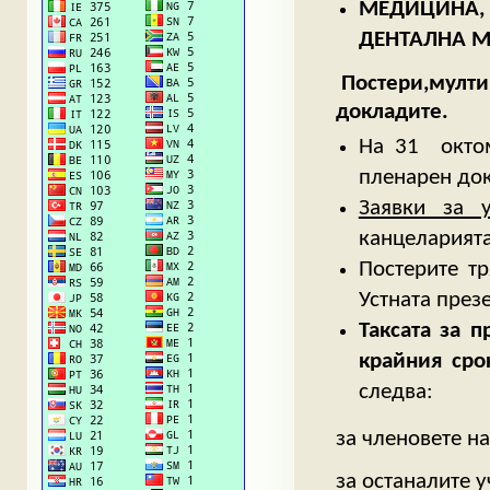
МЕДИЦИНА, 
ДЕНТАЛНА 
Постери,мулти
докладите.
На 31 октом
пленарен док
Заявки за 
канцеларията
Постерите тр
Устната през
Таксата за 
крайния сро
следва:
за членовете на
за останалите у