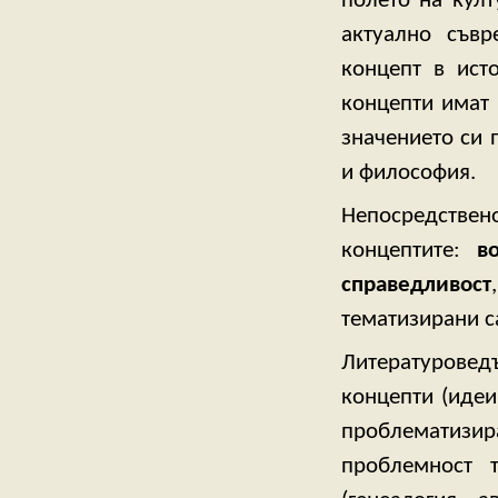
полето на култ
актуално съвр
концепт в ист
концепти имат
значението си 
и философия.
Непосредств
концептите:
в
справедливост
тематизирани са
Литературоведъ
концепти (идеи
проблематизир
проблемност 