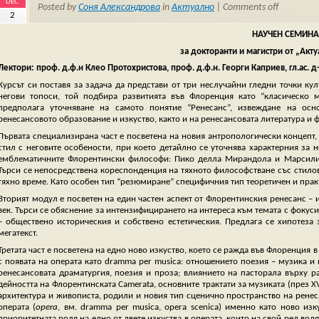
DEC
Posted by
Соня Александрова
in
Актуално
|
Comments off
2
НАУЧЕН СЕМИНА
за докторанти и магистри от „Акт
Лектори: проф. д.ф.н Клео Протохристова, проф. д.ф.н. Георги Каприев, гл.ас. 
Курсът си поставя за задача да представи от три неслучайни гледни точки ку
негови топоси, той подбира развитията във Флоренция като “класическо м
предполага уточняване на самото понятие “Ренесанс”, извеждане на осн
ренесансовото образование и изкуство, както и на ренесансовата литература и 
Първата специализирана част е посветена на новия антропологически концепт
стил с неговите особености, при което детайлно се уточнява характерния за
емблематичните Флорентински философи: Пико делла Мирандола и Марсилио
Търси се непосредствена кореспонденция на тяхното философстване със стило
тяхно време. Като особен тип “резюмиране” специфичния тип теоретичен и прак
Вторият модул е посветен на един частен аспект от Флорентинския ренесанс –
век. Търси се обяснение за интензифицирането на интереса към темата с фокус
– обществено историческия и собствено естетическия. Предлага се хипотеза
мегатекст.
Третата част е посветена на едно ново изкуство, което се ражда във Флоренция в 
с появата на операта като dramma per musica: отношението поезия – музика и п
ренесансовата драматургия, поезия и проза; влиянието на пасторала върху ра
дейността на Флорентинската Camerata, основните трактати за музиката (през XV-
архитектура и живописта, родили и новия тип сценично пространство на ренес
операта (
opera
, вм. dramma per musica, opera scenica) именно като ново из
приоритетната роля на едно от двете изкуства в операта, които на свой ред вод