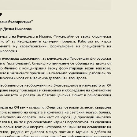
Р
уална българистика”
д-р Дияна Николова
лтурата на Ренесанса в Италия. Фиксирайки се върху класически
ясто” за изследваните културни процеси. Работата по курса
овните му характеристики, формулиране на спецификите на
философия.
, генериращ характерния за ренесансова Флоренция философски
 него “платонизъм”. Специално внимание се обръща на двама от
 Фичино с концентрация върху форматиращи техни текстове.
вете и жизнените практики на големите художници, работили по
тически живот се анализира делото на Савонарола.
 изобилието от изображения на
Благовещение
в изкуството от XV
иране върху присъщата й символика и обследване на контекстите
 за мястото и ролята на благовещенския сюжет в ренесансовия
края на XVI век –
операта
. Очертават се някои аспекти, свързани
рисъствието на операта в контекста на светския театър, балета,
звитието на операта. Тази част от курса ще проследи накратко
XVI в.), както и ренесансовите идеи за перспектива, за сценична
ансовия театър и операта. Откроява се начинът на осмисляне на
куство, родено от диалога между поезия и музика, в дебата за
ят от общото обозначение за „техне” до дефинирането на операта