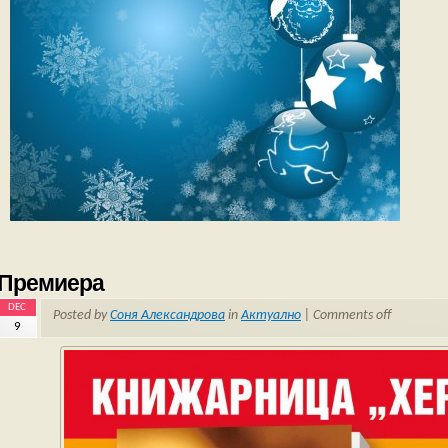
Премиера
DEC
Posted by
Соня Александрова
in
Актуално
|
Comments off
9