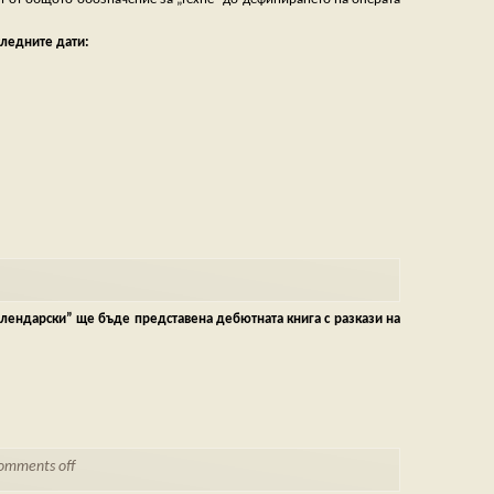
следните дати:
 Хилендарски” ще бъде представена дебютната книга с разкази на
omments off