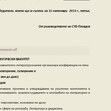
удители, което ще се състои на 31 октомври 2014 г., петък,
т ръководството на СУБ-Пловдив
omments off
ЛОГИЧЕСКИ ФАКУЛТЕТ
 сравнително литературознание организира конференция на тема
повторение, сътворение и
 век до днес)
вдив
ретяване, промяна и утвърждаване на различни компоненти в
проникването, взаимосъздаването и употребата на литературни и
и перспективи, изложени по-долу:
 сфери на употреба. Литература и дидактика.