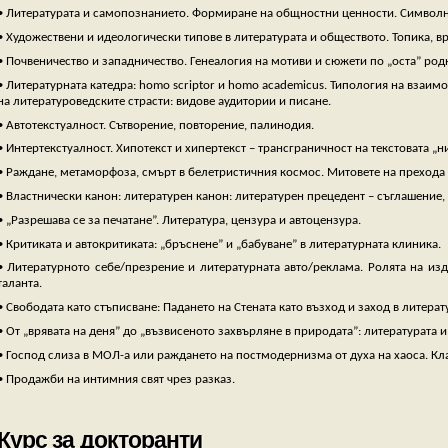
• Литературата и самопознанието. Формиране на общностни ценности. Символни
• Художествени и идеологически типове в литературата и обществото. Топика, в
• Почвеничество и западничество. Генеалогия на мотиви и сюжети по „оста” родн
• Литературната катедра: homo scriptor и homo academicus. Типология на взаим
на литературоведските страсти: видове аудитории и писане.
• Автотекстуалност. Сътворение, повторение, палинодия.
• Интертекстуалност. Хипотекст и хипертекст – трансграничност на текстовата „
• Раждане, метаморфоза, смърт в белетристичния космос. Митовете на прехода 
• Властнически канон: литературен канон: литературен прецедент – съглашение,
• „Разрешава се за печатане”. Литература, цензура и автоцензура.
• Критиката и автокритиката: „бръснене” и „бабуване” в литературната клиника.
• Литературното себе/презрение и литературната авто/реклама. Ролята на изд
таланта.
• Свободата като стъписване: Падането на Стената като възход и заход в литерат
• От „врявата на деня” до „възвисеното захвърляне в природата”: литературата 
• Господ слиза в МОЛ-а или раждането на постмодернизма от духа на хаоса. Кл
• Продажби на интимния свят чрез разказ.
Курс за докторанти