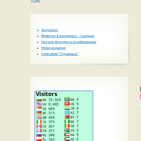
« Dec
АКТУАЛНИ НОВИНИ
Актуално
Животът в катедрата – галерия
Научни форуми и конференции
Нови издания
Списание "Страница"
ПОСЕЩЕНИЯ