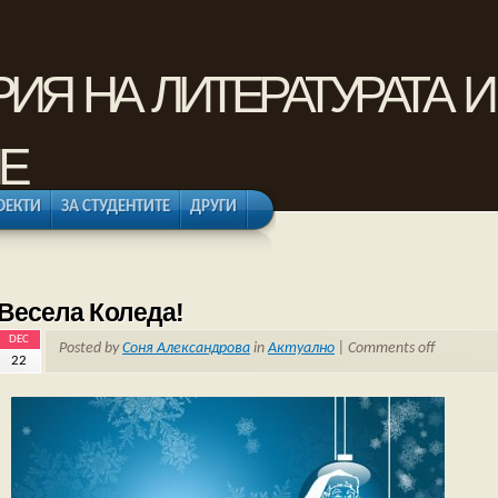
рия на литературата 
е
ОЕКТИ
ЗА СТУДЕНТИТЕ
ДРУГИ
Весела Коледа!
DEC
Posted by
Соня Александрова
in
Актуално
|
Comments off
22