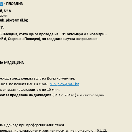
ИЯ
– ПЛОВДИВ
й, № 6
ария
sub_plov
@mail.bg
И,
УБ-Пловдив, която ще се проведе на
31 октомври и 1 ноември –
№ 6
, Старинен Пловдив)
, по следните научни направления
:
ЛНА МЕДИЦИНА
оклад в лекционната зала на Дома на учените.
юза, по пощата или на e-mail:
sub_plov@mail.bg
.
резентация на докладите е до 10 мин.
рок за предаване на докладите (
01.12. 2014г
.)
и е както следва:
 на 1 доклад при преференциални такси.
 предават на електронен и хартиен носител не
по-късно от 01.12.