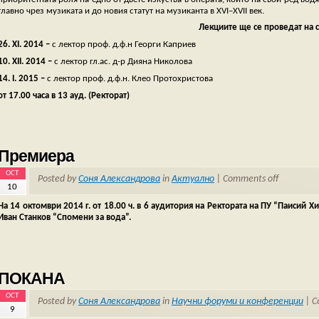
главно чрез музиката и до новия статут на музиканта в XVI–XVII век.
Лекциите ще се проведат на 
26. XI. 2014 –
с лектор проф. д.ф.н Георги Каприев
10. XII. 2014 –
с лектор
гл.ас. д-р Дияна Николова
14. I. 2015 –
с лектор
проф. д.ф.н. Клео Протохристова
от 17.00 часа
в 13 ауд. (Ректорат)
Премиера
OCT
Posted by
Соня Александрова
in
Актуално
|
Comments off
10
На 14 октомври 2014 г. от 18.00 ч. в 6 аудитория на Ректората на ПУ “Паисий
Иван Станков “Спомени за вода”.
ПОКАНА
OCT
Posted by
Соня Александрова
in
Научни форуми и конференции
|
C
9