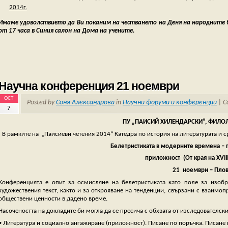
2014г.
Имаме удоволствието да Ви поканим на честването на Деня на народните б
от 17 часа в Синия салон на Дома на учените.
О
Научна конференция 21 ноември
OCT
Posted by
Соня Александрова
in
Научни форуми и конференции
|
C
7
ПУ „ПАИСИЙ ХИЛЕНДАРСКИ”, ФИЛО
В рамките на „Паисиеви четения 2014“ Катедра по история на литературата и
Белетристиката в модерните времена – 
приложност (От края на ХVIII
21 ноември – Пло
Конференцията е опит за осмисляне на белетристиката като поле за изоб
художествения текст, както и за открояване на тенденции, свързани с взаимо
обществени ценности в дадено време.
Насочеността на докладите би могла да се пресича с обхвата от изследователск
• Литература и социално ангажиране (приложност). Писане по поръчка. Писане и