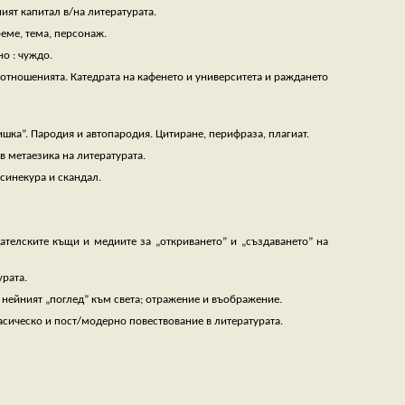
ят капитал в/на литературата.
реме, тема, персонаж.
о : чуждо.
оотношенията. Катедрата на кафенето и университета и раждането
нишка”. Пародия и автопародия. Цитиране, перифраза, плагиат.
в метаезика на литературата.
 синекура и скандал.
ателските къщи и медиите за „откриването” и „създаването” на
урата.
и нейният „поглед” към света; отражение и въображение.
асическо и пост/модерно повествование в литературата.