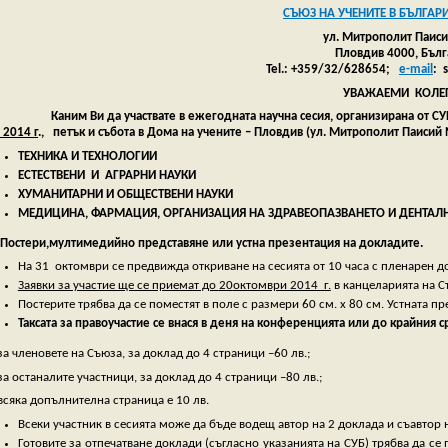
СЪЮЗ НА УЧЕНИТЕ В БЪЛГАР
ул. Митрополит Паиси
Пловдив 4000, Бълг
Tel.: +359/32/628654;
e-mail
: 
УВАЖАЕМИ КОЛЕГ
Каним Ви да участвате в
ежегодната научна сесия, организирана от С
2014 г
., петък и събота в Дома на учените – Пловдив
(ул.
Митрополит Паисий
ТЕХНИКА И ТЕХНОЛОГИИ
ЕСТЕСТВЕНИ
И АГРАРНИ НАУКИ
ХУМАНИТАРНИ И ОБЩЕСТВЕНИ НАУКИ
МЕДИЦИНА, ФАРМАЦИЯ, ОРГАНИЗАЦИЯ НА ЗДРАВЕОПАЗВА
НЕТО И ДЕНТА
Постери,мултимедийно представяне или устна презентация на докладите.
На 31 октомври се предвижда откриване на сесията от 10 часа с пленарен д
Заявки за участие ще се приемат до
20
октомври 2014 г.
в канцеларията на Съ
Постерите трябва да се поместят в поле с размери 60 см. х 80 см. Устната п
Таксата за правоучастие се внася в деня на конференцията или до крайния с
за членовете на Съюза, за доклад до 4 страници –60 лв.;
за останалите участници, за доклад до 4 страници –80 лв.;
всяка допълнителна страница е 10 лв.
Всеки участник в сесията може да бъде водещ автор на 2 доклада и съавтор
Готовите за отпечатване доклади (съгласно указанията на СУБ) трябва да се