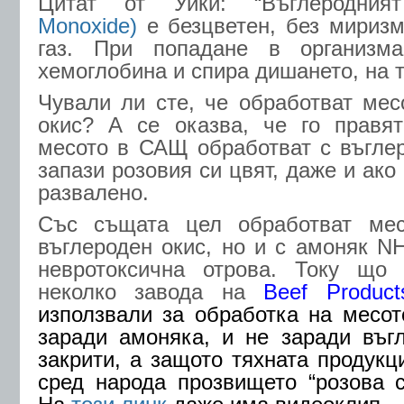
Цитат от Уики: “Въглеродни
Monoxide)
е безцветен, без миризм
газ. При попадане в организм
хемоглобина и спира дишането, на 
Чували ли сте, че обработват мес
окис? А се оказва, че го правят
месото в САЩ обработват с въглер
запази розовия си цвят, даже и ако
развалено.
Със същата цел обработват мес
въглероден окис, но и с амоняк NH
невротоксична отрова. Току що
неколко завода на
Beef Produc
използвали за обработка на месот
заради амоняка, и не заради въг
закрити, а защото тяхната продукц
сред народа прозвището “розова сл