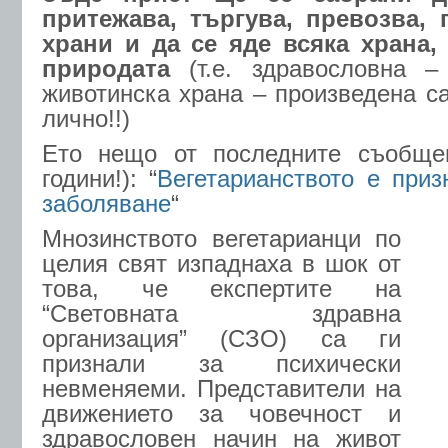
притежава, търгува, превозва, 
храни и да се яде всяка храна,
природата
(т.е. здравословна –
животинска храна – произведена с
лично!!)
Ето нещо от последните съобще
години!): “
Вегетарианството е приз
заболяване
“
Мнозинството вегетарианци по
целия свят изпаднаха в шок от
това, че експертите на
“Световната здравна
организация” (СЗО) са ги
признали за психически
невменяеми. Представители на
движението за човечност и
здравословен начин на живот