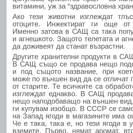
витамини, уж за “здравословна хран
Ако тези животни изглеждат тлъс
отоците. Инжектират ги още от
Именно затова в САЩ са така поп
и агнешкото. Защото телетата и аг
да доживеят да станат възрастни.
Другите хранителни продукти в САЩ
В САЩ също се продава нещо подо
и под същото название, при коет
може по външен вид да се отличат 
от старите. Те всичките са обрабо
изглеждат еднакво. В САЩ продав
нещо наподобаващо на външен вид, 
ги купувам изобщо. В СССР се сам
на Запад ягоди в магазините има о
Че е така, така е, но тези ягоди в 
вземете. Първо, нямат аромат, вт