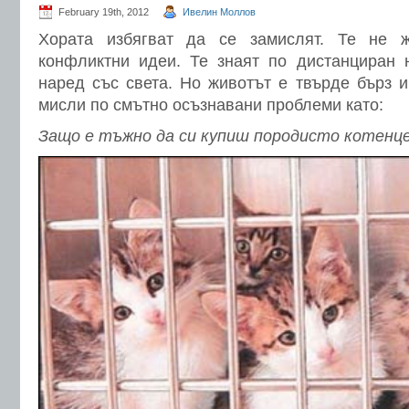
February 19th, 2012
Ивелин Моллов
Хората избягват да се замислят. Те не 
конфликтни идеи. Те знаят по дистанциран 
наред със света. Но животът е твърде бърз 
мисли по смътно осъзнавани проблеми като:
Защо е тъжно да си купиш породисто котенц