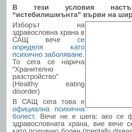
В тези условия настъ
“истебилишмънта” върви на шир
Изборът на
здравословна храна в
САЩ вече
се
определя като
психично заболяване
.
То сега се нарича
“Хранително
разстройство”
(Healthy eating
disorder)
В САЩ сега това е
официална психична
болест
.
Вече не е шега: ако се ф
здравословната храна, вие вече 
като психично болен (mentally disea