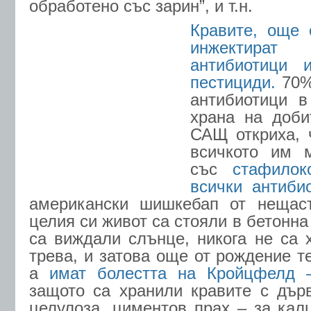
обработено със зарин”, и т.н.
Кравите, още 
инжектира
антибиотици 
пестициди.
70%
антибиотици 
храна на доби
САЩ откриха, 
всичкото им 
със
стафилок
всички антибио
американски шишкебап от нещаст
целия си живот са стояли в бетонна 
са виждали слънце, никога не са 
трева, и затова още от рождение т
а
имат болестта на Кройцфелд 
защото са хранили кравите с дър
целулоза, циментов прах – за калц