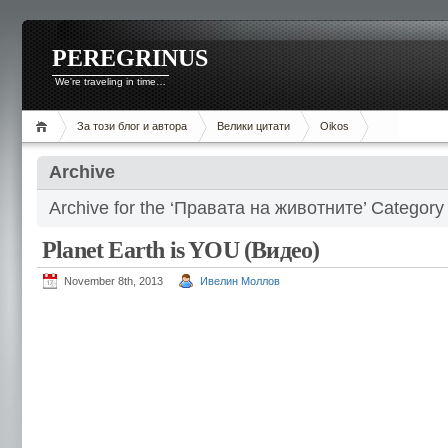
PEREGRINUS
We're traveling in time…
За този блог и автора
Велики цитати
Oikos
Archive
Archive for the ‘Правата на животните’ Category
Planet Earth is YOU (Видео)
November 8th, 2013
Ивелин Моллов