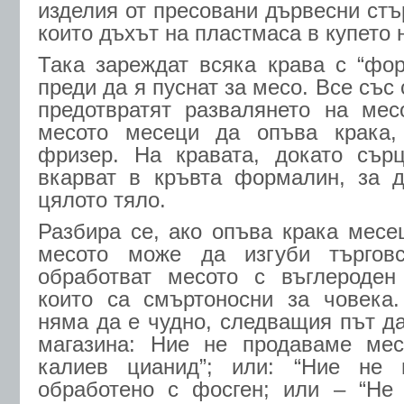
изделия от пресовани дървесни стър
които дъхът на пластмаса в купето 
Така зареждат всяка крава с “фо
преди да я пуснат за месо. Все със
предотвратят развалянето на мес
месото месеци да опъва крака,
фризер. На кравата, докато сър
вкарват в кръвта формалин, за д
цялото тяло.
Разбира се, ако опъва крака месе
месото може да изгуби търговс
обработват месото с въглероден
които са смъртоносни за човека.
няма да е чудно, следващия път да
магазина: Ние не продаваме мес
калиев цианид”; или: “Ние не 
обработено с фосген; или – “Не