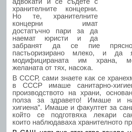
адвокати и се съдете с
хранителните концерни.
Но те, хранителните
концерни имат
достатъчно пари за да
наемат юристи и да
забранят да се пие прясно
пастьоризирано млеко, и да я
модифицираната им храна, м
желаната от тях, насока.
В СССР, сами знаете как се хранех
в СССР имаше санитарно-хигие
производството на храни, основа
полза за здравето! Имаше и на
хигиена”. Имаше и факултет за сан
който се подготвяха лекари сани
които наблюдаваха хранителното пр