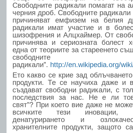
Свободните радикали помагат на а
черния дроб. Свободните радикали 
причиняват емфизем на белия д
радикали имат участие и в болес
шизофрения и Алцхаймер. От своб
причинява и сериозната болест х
една от теориите за стареенето съ
свободните
радикали”.
http://en.wikipedia.org/wik
Ето какво се крие зад облъчването
продукти. Те се научиха даже и 
създават свободни радикали, с т
последствия за нас. Не е ли тов
свят”? При което вие даже не може
всичките тези иновации, 
денатурирането и озлокаче
хранителните продукти, защото с