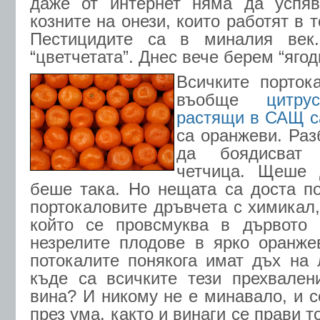
даже от интернет няма да успяв
козните на онези, които работят в 
Пестицидите са в миналия век
“цветчетата”. Днес вече берем “ягод
Всичките порток
въобще
цитру
растящи в САЩ с
са оранжеви. Раз
да боядисват 
четчица. Щеше 
беше така. Но нещата са доста по
портокаловите дръвчета с химикал, 
който се провсмуква в дървото
незрелите плодове в ярко оранжев
потокалите понякога имат дъх на 
къде са всичките тези прехвален
вина? И никому не е минавало, и с
през ума, както и винаги се прави 