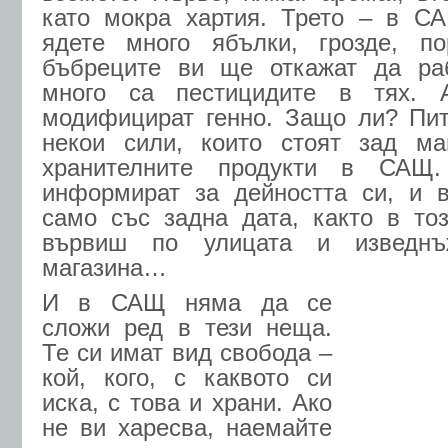
като мокра хартия. Трето – в С
ядете много ябълки, грозде, по
бъбреците ви ще откажат да раб
много са пестицидите в тях. 
модифицират генно. Защо ли? Пит
некои сили, които стоят зад ма
хранителните продукти в САЩ
информират за дейността си, и в
само със задна дата, както в тоз
вървиш по улицата и изведн
магазина…
И в САЩ няма да се
сложи ред в тези неща.
Те си имат вид свобода –
кой, кого, с каквото си
иска, с това и храни. Ако
не ви харесва, наемайте