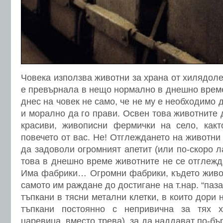
Човека използва животни за храна от хилядоле
е превърнала в нещо нормално в днешно време
днес на човек не само, че не му е необходимо д
и морално да го прави. Освен това животните 
красиви, живописни фермички на село, как
повечето от вас. Не! Отглеждането на животни
да задоволи огромният апетит (или по-скоро л
това в днешно време животните не се отглежда
Има фабрики… Огромни фабрики, където живот
самото им раждане до достигане на т.нар. “паза
тъпкани в тясни метални клетки, в които дори н
тъпкани постоянно с непривична за тях х
царевица, вместо трева), за да наддават по-бъ