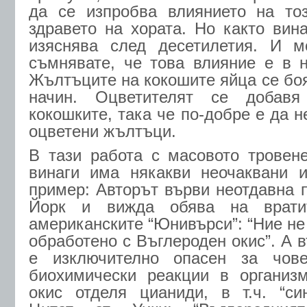
да се изпробва влиянието на тоз
здравето на хората. Но както вина
изяснява след десетилетия. И 
съмнявате, че това влияние е в н
Жълтъците на кокошите яйца се бо
начин. Оцветителят се добав
кокошките, така че по-добре е да н
оцветени жълтъци.
В тази работа с масовото тровен
винаги има някакви неочаквани и
пример: Авторът върви неотдавна 
Йорк и вижда обява на врати
американските “Юнивърси”: “Ние не
обработено с Въглероден окис”. А 
е изключително опасен за чове
биохимически реакции в организм
окис отделя цианиди, в т.ч. “си