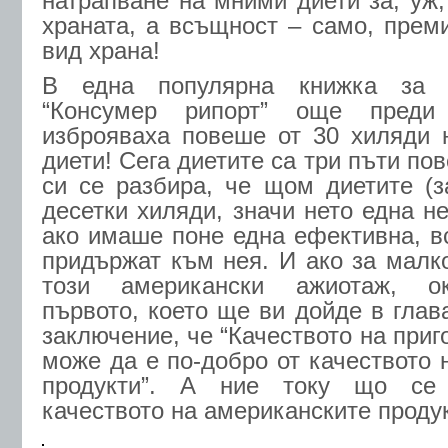
натрапване на мними диети за, уж,
храната, а всъщност – само, прем
вид храна!
В една популярна книжка за “
“Консумер рипорт” още преди
изброяваха повеше от 30 хиляди 
диети! Сега диетите са три пъти по
си се разбира, че щом диетите (з
десетки хиляди, значи нето една н
ако имаше поне една ефективна, в
придържат към нея. И ако за малко
този американски ажиотаж, ок
първото, което ще ви дойде в глав
заключение, че “Качеството на приг
може да е по-добро от качеството 
продукти”. А ние току що се
качеството на американските проду