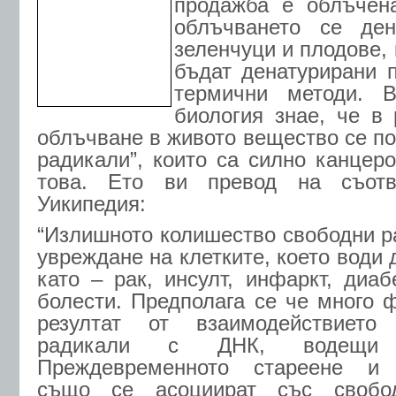
продажба е облъчен
облъчването се ден
зеленчуци и плодове, 
бъдат денатурирани 
термични методи. В
биология знае, че в 
облъчване в живото вещество се по
радикали”, които са силно канцеро
това. Ето ви превод на съотв
Уикипедия:
“Излишното колишество свободни р
увреждане на клетките, което води 
като – рак, инсулт, инфаркт, диаб
болести. Предполага се че много 
резултат от взаимодействието
радикали с ДНК, водещи 
Преждевременното стареене и а
също се асоциират със свобод