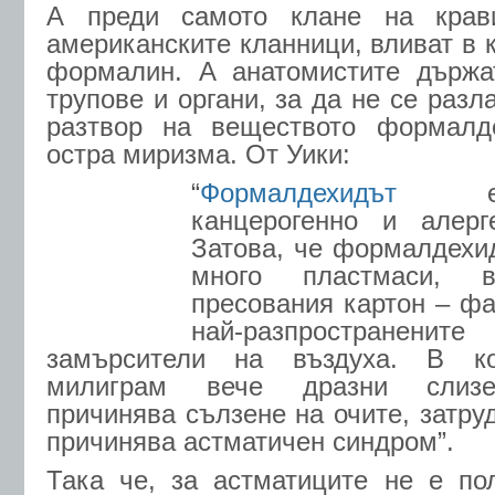
А преди самото клане на крав
американските кланници, вливат в 
формалин. А анатомистите държ
трупове и органи, за да не се разла
разтвор на веществото формалд
остра миризма. От Уики:
“
Формалдехидът
е т
канцерогенно и алерг
Затова, че формалдехи
много пластмаси, 
пресования картон – фа
най-разпростран
замърсители на въздуха. В ко
милиграм вече дразни слизес
причинява сълзене на очите, затру
причинява астматичен синдром”.
Така че, за астматиците не е по