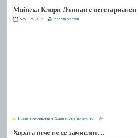
Майкъл Кларк Дънкан е вегетарианец
May 17th, 2012
Ивелин Моллов
Правата на животните
,
Здраве
,
Вегетарианство
Хората вече не се замислят…