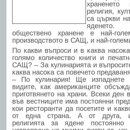
храненето
религия, кул
са църкви на
яденето. 
обществено хранене е най-голе
производството в САЩ, и най-голем
По какви въпроси и в каква насока
голямо количество книги и печат
САЩ? – За кулинарията и въпросите
каква насока са повечето предаван
– По кулинария! Ще изпаднете 
видите, как американците обсъжд
приготвянето на храни. Всеки ден 
във вестниците има постоянни пред
кои ресторанти да посетите и какв
от една страна. А от друга, и
религията за ядене постоянно