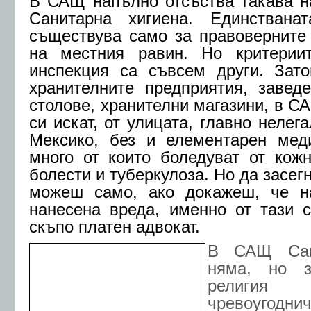
В САЩ напълно отсъства такава н
Санитарна хигиена. Единстванат
съществува само за правоверните
на местния равин. Но критерии
инспекция са съвсем други.
Зато
хранителните предприятия, заведе
столове, хранителни магазини, в С
си искат, от улицата, главно нелег
Мексико, без и елементарен меди
много от които боледуват от кож
болести и туберкулоза. Но да засег
можеш само, ако докажеш, че н
нанесена вреда, именно от тази 
скъпо платен адвокат.
В САЩ Сан
няма, но 
рели
чревоугодни