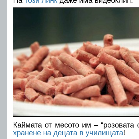
На
този линк
даже има видеоклип.
Каймата от месото им – “розовата 
хранене на децата в училищата
!