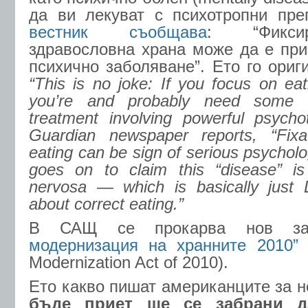
да ви лекуват с психотропни пре
вестник съобщава
: “Фикси
здравословна храна може да е при
психично заболяване”. Ето го ориг
“This is no joke: If you focus on eat
you’re and probably need some s
treatment involving powerful psycho
Guardian newspaper reports, “Fixa
eating can be sign of serious psycholo
goes on to claim this “disease” is 
nervosa — which is basically just L
about correct eating.”
В САЩ се прокарва нов з
модернизация на хранните 2010”
(
Modernization Act of 2010).
Ето какво пишат американците за н
бъде приет ще се забрани да