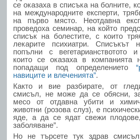
се оказаха в списъка на болните, к
на международните експерти, тряб
на първо място. Неотдавна екс
проведоха семинар, на който пред
списък на болестите, с които тр
лекарите психиатри. Списъкът 
попълни с вегетарианствотото и 
които се оказаха в компанията н
попадащи под определението
“
навиците и влеченията”
.
Както и вие разбирате, от гле
смисъл, не може да се обясни, з
месо от отдавна убити и химич
животни (розова слуз), е психичес
яде, а да се ядат свежи плодове
заболяване”.
Но не търсете тук здрав смисъл