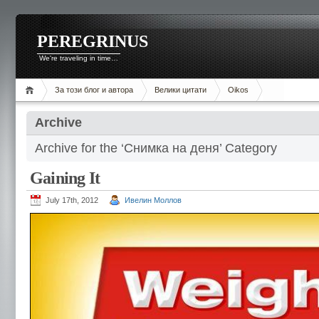
PEREGRINUS
We're traveling in time…
За този блог и автора
Велики цитати
Oikos
Archive
Archive for the ‘Снимка на деня’ Category
Gaining It
July 17th, 2012
Ивелин Моллов