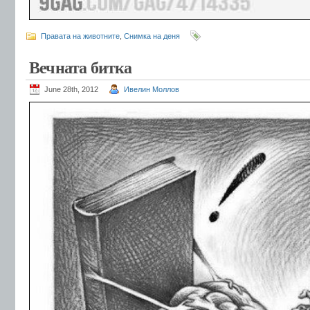
Правата на животните
,
Снимка на деня
Вечната битка
June 28th, 2012
Ивелин Моллов