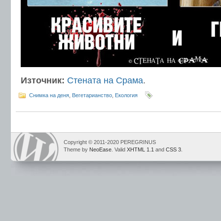
Източник:
Стената на Срама
.
Снимка на деня
,
Вегетарианство
,
Екология
Copyright © 2011-2020 PEREGRINUS
Theme by
NeoEase
. Valid
XHTML 1.1
and
CSS 3
.