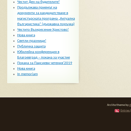
Честит Ден на будителите!
Продължава приемът на
документи за кандидатстване в
магистърската програма „Актуална
българистика“ (държавна поръчка)
Честито Възкресение Христово!
Нова книга
Светли празници!
Публична защита
Юбилейна конференция в
Благоевград – покана за участие
Покана за Паисиеви четения’2019
Нова книга
In memoriam
Arclite theme by
d
Entries 