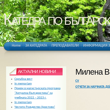
Катедра по българск
Home
ЗА КАТЕДРАТА
ПРЕПОДАВАТЕЛИ
ИНФОРМАЦИЯ З
Милена В
АКТУАЛНИ НОВИНИ
Скръбна вест
CV
In memoriam
ОТЧЕТИ ЗА НАУЧНАТА Д
Прием в магистърската програма
“Актуална българистика” за
учебната 2022 – 2023 г.
In memoriam
Честито Рождество Христово!