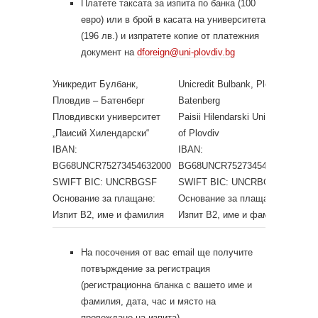
Платете таксата за изпита по банка (100
евро) или в брой в касата на университета
(196 лв.) и изпратете копие от платежния
документ на
dforeign@uni-plovdiv.bg
Уникредит Булбанк,
Unicredit Bulbank, Plovdiv –
Пловдив – Батенберг
Batenberg
Пловдивски университет
Paisii Hilendarski University
„Паисий Хилендарски“
of Plovdiv
IBAN:
IBAN:
BG68UNCR75273454632000
BG68UNCR75273454632000
SWIFT BIC: UNCRBGSF
SWIFT BIC: UNCRBGSF
Основание за плащане:
Основание за плащане:
Изпит В2, име и фамилия
Изпит В2, име и фамилия
На посочения от вас email ще получите
потвърждение за регистрация
(регистрационна бланка с вашето име и
фамилия, дата, час и място на
провеждане на изпита) .