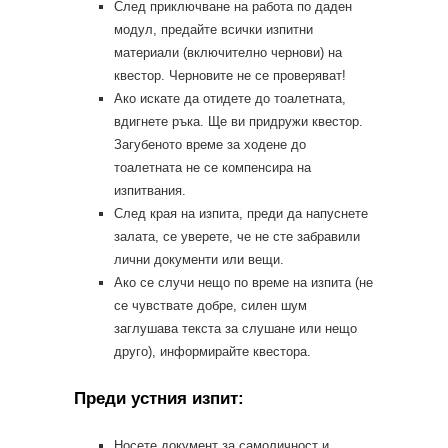
След приключване на работа по даден
модул, предайте всички изпитни
материали (включително чернови) на
квестор. Черновите не се проверяват!
Ако искате да отидете до тоалетната,
вдигнете ръка. Ще ви придружи квестор.
Загубеното време за ходене до
тоалетната не се компенсира на
изпитвания.
След края на изпита, преди да напуснете
залата, се уверете, че не сте забравили
лични документи или вещи.
Ако се случи нещо по време на изпита (не
се чувствате добре, силен шум
заглушава текста за слушане или нещо
друго), информирайте квестора.
Преди устния изпит:
Носете документ за самоличност и