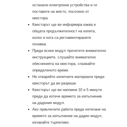
останали електронни устройства и ги
поставете на място, посочено от
квестора.
Квесторът ще ви информира каква е
общата продължителност на изпита,
колко и кога са регламентираните
почивки.
Преди всеки модул прочетете внимателно
инструкциите, слушайте внимателно
обясненията на квестора, спазвайте
определеното време.
Не отваряйте изпитните материали преди
квесторът да ви разреши.
Квесторът ще ви напомни 10 и 5 минути
преди да изтече времето за изпълнение
на дадения модул.
Ако приключите работа преди изтичане на
времето за изпълнение на даден модул,
изчакайте търпеливо.