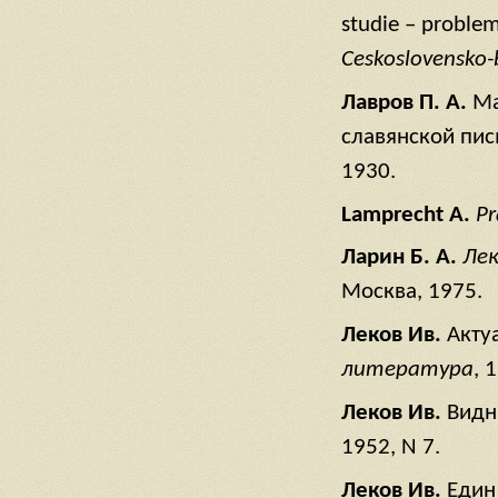
studie – problem
Ceskoslovensko-b
Лавров П. А.
Ма
славянской пис
1930.
Lamprecht A.
Pr
Ларин Б. А.
Лек
Москва, 1975.
Леков Ив.
Акту
литература
, 
Леков Ив.
Видн
1952, N 7.
Леков Ив.
Един