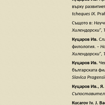
върху развитие
tcheques IX.
Prah
Същото в:
Науч
Хилендарски”, Т
Куцаров Ив.
Сл
филология. –
Н
Хилендарски”, Т
Куцаров Ив.
Че
българската фи
Slavica Pragens
Куцаров Ив., Я
Съпоставителн
Kucarov Iv. J. B