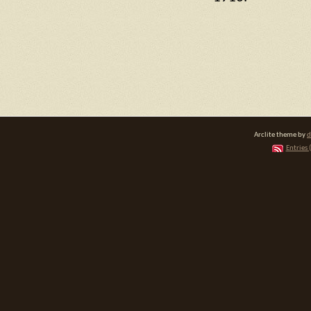
Arclite theme by
d
Entries 