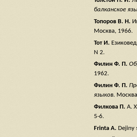
Толстой
Н
. И
.
Л
балканское
язы
Топоров
В
. Н
.
И
Москва, 1966.
Тот
И
.
Езиковед
N 2.
Филин
Ф
. П
.
Об
1962.
Филин
Ф
. П
.
Пр
языков
.
Москва
Филкова
П
.
А. 
5-6.
Frinta A.
Dejiny 