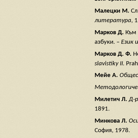
Малецки
М
.
Сл
литература
, 
Марков
Д
.
Към 
азбуки. –
Език
Марков
Д
. Ф
.
Н
slavistiky II.
Prah
Мейе
А
.
Общес
Методологиче
Милетич
Л
.
Д
-
1891.
Минкова
Л
.
Ос
София, 1978.