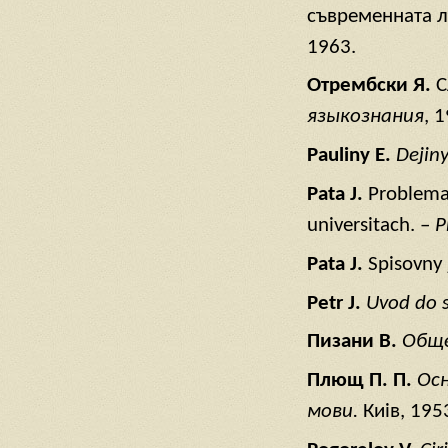
съвременната л
1963.
Отрембски Я.
С
языкознания
, 
Pauliny Е.
Dejiny
Pata J.
Problemat
universitach. –
P
Pata J.
Spisovny 
Petr J.
Uvod do s
Пизани В.
Обще
Плющ П. П.
Осн
мови.
Киiв, 195