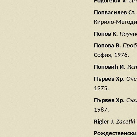
Pogorelov V.
Cir
Попвасилев
Ст
Кирило-Методи
Попов
К
.
Науч
Попова
В
.
Проб
София, 1976.
Попови
h И
.
Ис
Първев
Хр
.
Оче
1975.
Първев
Хр
.
Съз
1987.
Rigler J.
Zacetki
Рождественск