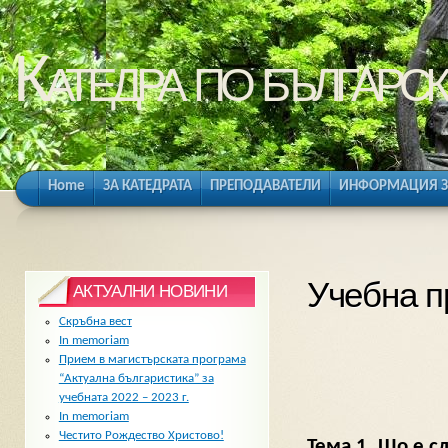
Катедра по българск
Home
ЗА КАТЕДРАТА
ПРЕПОДАВАТЕЛИ
ИНФОРМАЦИЯ З
Учебна п
АКТУАЛНИ НОВИНИ
Скръбна вест
In memoriam
Прием в магистърската програма
“Актуална българистика” за
учебната 2022 – 2023 г.
In memoriam
Честито Рождество Христово!
Тема 1. Що е с