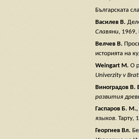
Българската сла
Василев В.
Дел
Славяни
, 1969, 
Велчев В.
Прос
историята на ку
Weingart M.
O p
Univerzity v Brat
Виноградов В. 
развития древ
Гаспаров Б. М.,
языков
. Тарту, 
Георгиев Вл.
Бе