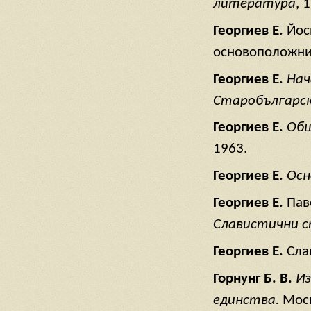
литература
, 
Георгиев Е.
Йос
основоположник
Георгиев Е.
Нач
Старобългарск
Георгиев Е.
Общ
1963.
Георгиев Е.
Осн
Георгиев Е.
Пав
Славистични с
Георгиев Е.
Сла
Горнунг Б. В.
Из
единства.
Моск