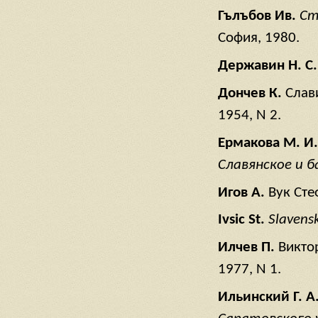
Гълъбов Ив.
Ст
София, 1980.
Державин Н. С
Дончев К.
Слав
1954, N 2.
Ермакова М. И
Славянское и б
Игов А.
Вук Сте
Ivsic St.
Slavens
Илчев П.
Викто
1977, N 1.
Ильинский Г. А