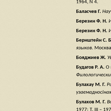
1964, N 4.
Баласчев Г.
Нау
Березин Ф. Н.
Березин Ф. Н.
Бернштейн С. 
языков
. Москва,
Бояджиев Ж.
У
Будагов Р. А.
О 
Филологически
Булахау М. Г.
Р
узаемадносiнах
Булахов М. Г.
В
1977; Т. III – 19