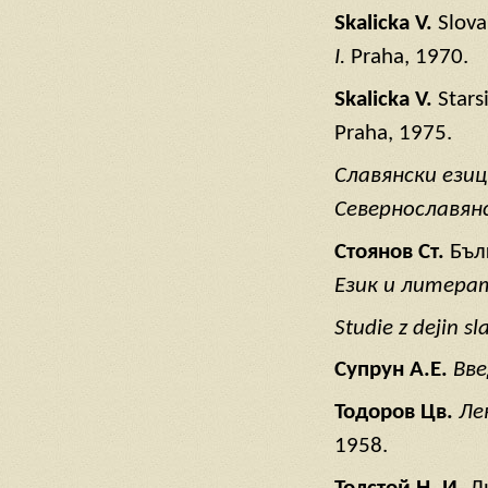
Skalicka V.
Slova
I.
Praha, 1970.
Skalicka V.
Stars
Praha, 1975.
Славянски
езиц
Севернославян
Стоянов
Ст
.
Бъл
Език
и
литера
Studie z dejin sl
Супрун
А
.Е
.
Вве
Тодоров
Цв
.
Ле
1958.