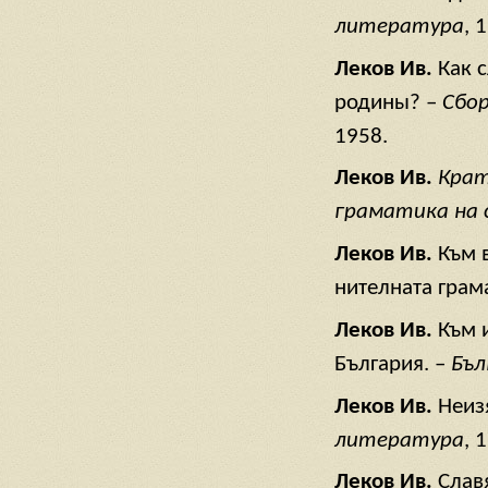
литература
, 
Леков Ив.
Как 
родины? –
Сбор
1958.
Леков Ив.
Крат
граматика на 
Леков Ив.
Към 
нителната грам
Леков Ив.
Към 
България. –
Бъл
Леков Ив.
Неиз
литература
, 
Леков Ив.
Слав