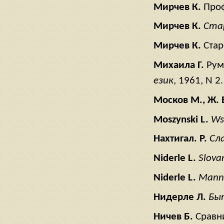
Мирчев
К
.
Проф
Мирчев
К
.
Ста
Мирчев
К
.
Стар
Михаила
Г
.
Рум
език
, 1961, N 2.
Москов
М
., Ж
.
Moszynski L.
Wst
Нахтигал
. Р
.
Сл
Niderle L.
Slova
Niderle L.
Mannu
Нидерле Л.
Быт
Ничев Б.
Сравн