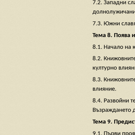
7.2. Западни сл
долнолужичани
7.3. Южни славя
Тема 8. Поява 
8.1. Начало на
8.2. Книжовнит
културно влиян
8.3. Книжовнит
влияние.
8.4. Развойни 
Възраждането 
Тема 9. Предис
9.1. Първи проя