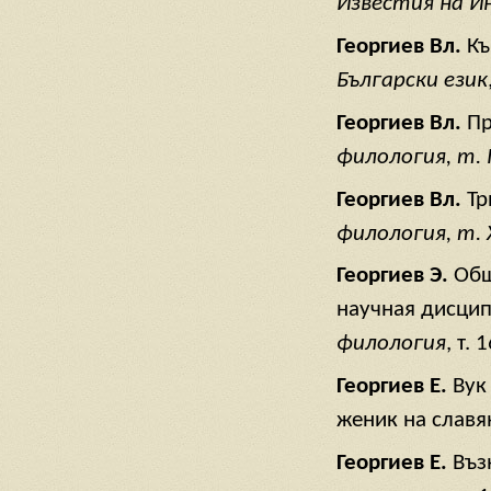
Известия на И
Георгиев Вл.
Къ
Български език
Георгиев Вл.
Пр
филология, т. I
Георгиев Вл.
Тр
филология, т. Х
Георгиев Э.
Общ
научная дисцип
филология
, т.
Георгиев Е.
Вук
женик на славя
Георгиев Е.
Въз