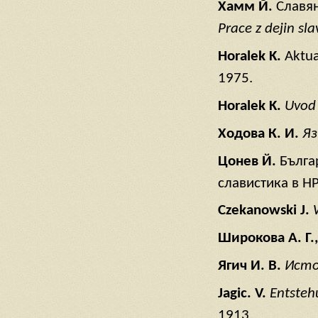
Хамм Й.
Славян
Prace z dejin slav
Horalek K.
Aktua
1975.
Horalek K.
Uvod 
Ходова К. И.
Яз
Цонев Й.
Бълга
славистика в НР
Czekanowski J.
Широкова
А
. Г
.
Ягич
И
. В
.
Ист
Jagic. V.
Entsteh
1913.