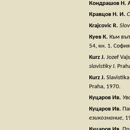
Кондрашов
Н
. 
Кравцов
Н
. И
.
С
Krajcovic R.
Slov
Куев К.
Към въп
54, кн. 1. София
Kurz J.
Jozef Vaj
slavistiky I.
Prah
Kurz J.
Slavistik
Praha, 1970.
Куцаров Ив.
Ув
Куцаров Ив.
Па
езикознание
, 1
Куцаров Ив.
Пр