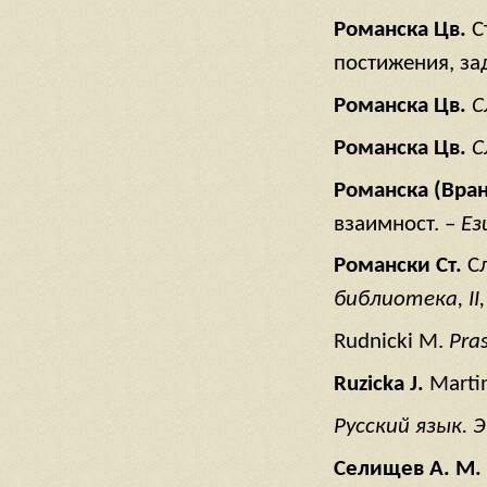
Романска
Цв
.
С
постижения, за
Романска
Цв
.
С
Романска
Цв
.
С
Романска
(Вран
взаимност. –
Ез
Романски
Ст
.
С
библиотека
, II,
Rudnicki M.
Pra
Ruzicka J.
Martin
Русский
язык
. 
Селищев
А
. М
.