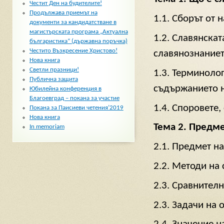
Честит Ден на будителите!
Продължава приемът на
1.1. Сборът от 
документи за кандидатстване в
магистърската програма „Актуална
1.2. Славянскат
българистика“ (държавна поръчка)
Честито Възкресение Христово!
славянознаниет
Нова книга
Светли празници!
1.3. Терминоло
Публична защита
съдържанието н
Юбилейна конференция в
Благоевград – покана за участие
1.4. Споровете,
Покана за Паисиеви четения’2019
Нова книга
Тема 2. Предме
In memoriam
2.1. Предмет н
2.2. Методи на
2.3. Сравнител
2.3. Задачи на