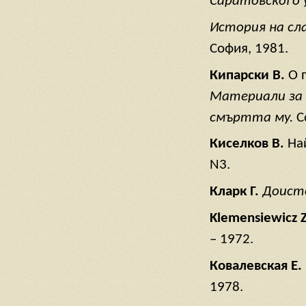
Саратовского у
История на сла
София, 1981.
Кипарски В.
О 
Материали за 
смъртта му.
С
Киселков В.
На
N3.
Кларк Г.
Доисто
Klemensiewicz 
– 1972.
Ковалевская
Е
. 
1978.