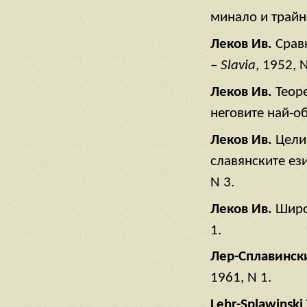
минало и трайн
Леков Ив.
Срав
–
Slavia
, 1952, N
Леков Ив.
Теоре
неговите най-о
Леков Ив.
Цели
славянските ез
N 3.
Леков Ив.
Широ
1.
Лер-Сплавинск
1961, N 1.
Lehr-Splawinski