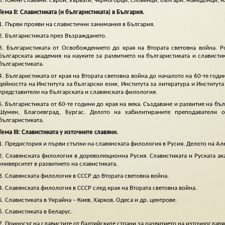
3. Южни славяни: сърби, хървати, черногорци, словенци, българи, македонци, н
Тема ІІ: Славистиката (и българистиката) в България.
1. Първи прояви на славистични занимания в България.
2. Българистиката през Възраждането.
3. Българистиката от Освобождението до края на Втората световна война. Р
Българската академия на науките за развитието на българистиката и слависти
българистиката.
4. Българистиката от края на Втората световна война до началото на 60-те годи
дейността на Института за български език, Института за литература и Институ
представители на българската и славянската филология.
5. Българистиката от 60-те години до края на века. Създаване и развитие на б
Шумен, Благоевград, Бургас. Делото на хабилитираните преподаватели 
българистиката.
Тема ІІІ: Славистиката у източните славяни.
1. Предистория и първи стъпки на славянската филология в Русия. Делото на А
2. Славянската филология в дореволюционна Русия. Славистиката и Руската ак
университет в развитието на славистиката.
3. Славянската филология в СССР до Втората световна война.
4. Славянската филология в СССР след края на Втората световна война.
5. Славистиката в Украйна – Киев, Харков, Одеса и др. центрове.
6. Славистиката в Беларус.
7. Приносът на славистите от балтийските страни за развитието на източнославя