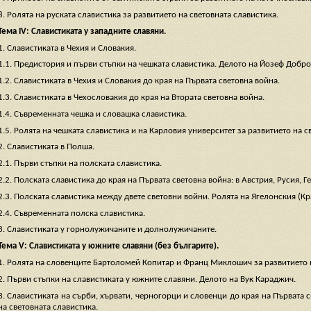
8. Ролята на руската славистика за развитието на световната славистика.
Тема ІV: Славистиката у западните славяни.
1. Славистиката в Чехия и Словакия.
1.1. Предистория и първи стъпки на чешката славистика. Делото на Йозеф Добр
1.2. Славистиката в Чехия и Словакия до края на Първата световна война.
1.3. Славистиката в Чехословакия до края на Втората световна война.
1.4. Съвременната чешка и словашка славистика.
1.5. Ролята на чешката славистика и на Карловия университет за развитието на с
2. Славистиката в Полша.
2.1. Първи стъпки на полската славистика.
2.2. Полската славистика до края на Първата световна война: в Австрия, Русия, Г
2.3. Полската славистика между двете световни войни. Ролята на Ягелонския (Кр
2.4. Съвременната полска славистика.
3. Славистиката у горнолужичаните и долнолужичаните.
Тема V: Славистиката у южните славяни (без българите).
1. Ролята на словенците Бартоломей Копитар и Франц Миклошич за развитието н
2. Първи стъпки на славистиката у южните славяни. Делото на Вук Караджич.
3. Славистиката на сърби, хървати, черногорци и словенци до края на Първата с
на световната славистика.