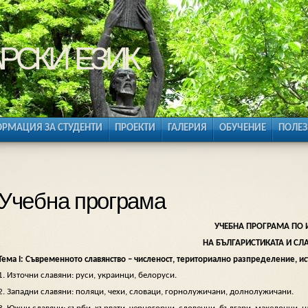
рски език
РМАЦИЯ ЗА СТУДЕНТИ
ПРОЕКТИ
ГАЛЕРИЯ
ОБУЧЕНИЕ
ПОЛЕЗ
Учебна програма
УЧЕБНА ПРОГРАМА ПО 
НА БЪЛГАРИСТИКАТА И СЛ
Тема І: Съвременното славянство – численост, териториално разпределение, и
1. Източни славяни: руси, украинци, белоруси.
2. Западни славяни: поляци, чехи, словаци, горнолужичани, долнолужичани.