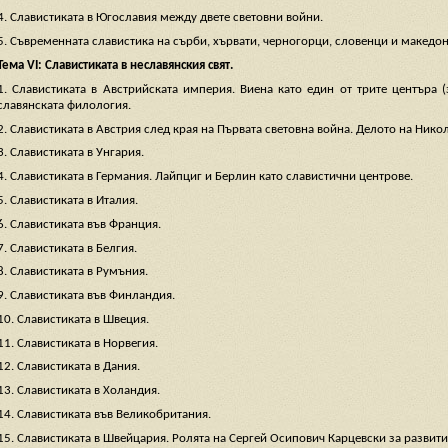
4. Славистиката в Югославия между двете световни войни.
5. Съвременната славистика на сърби, хървати, черногорци, словенци и македо
Тема VІ: Славистиката в неславянския свят.
1. Славистиката в Австрийската империя. Виена като един от трите центъра 
славянската филология.
2. Славистиката в Австрия след края на Първата световна война. Делото на Нико
3. Славистиката в Унгария.
4. Славистиката в Германия. Лайпциг и Берлин като славистични центрове.
5. Славистиката в Италия.
6. Славистиката във Франция.
7. Славистиката в Белгия.
8. Славистиката в Румъния.
9. Славистиката във Финландия.
10. Славистиката в Швеция.
11. Славистиката в Норвегия.
12. Славистиката в Дания.
13. Славистиката в Холандия.
14. Славистиката във Великобритания.
15. Славистиката в Швейцария. Ролята на Сергей Осипович Карцевски за развити