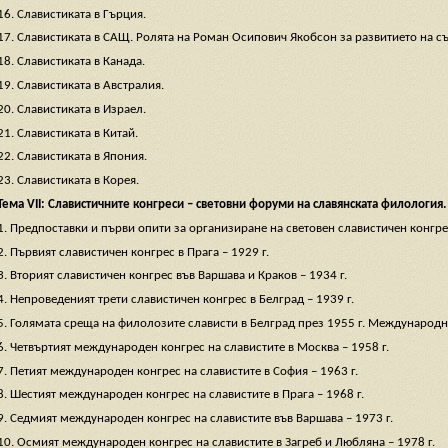
16. Славистиката в Гърция.
17. Славистиката в САЩ. Ролята на Роман Осипович Якобсон за развитието на с
18. Славистиката в Канада.
19. Славистиката в Австралия.
20. Славистиката в Израел.
21. Славистиката в Китай.
22. Славистиката в Япония.
23. Славистиката в Корея.
Тема VІІ: Славистичните конгреси – световни форуми на славянската филология.
1. Предпоставки и първи опити за организиране на световен славистичен конгре
2. Първият славистичен конгрес в Прага – 1929 г.
3. Вторият славистичен конгрес във Варшава и Краков – 1934 г.
4. Непроведеният трети славистичен конгрес в Белград – 1939 г.
5. Голямата среща на филолозите слависти в Белград през 1955 г. Международн
6. Четвъртият международен конгрес на славистите в Москва – 1958 г.
7. Петият международен конгрес на славистите в София – 1963 г.
8. Шестият международен конгрес на славистите в Прага – 1968 г.
9. Седмият международен конгрес на славистите във Варшава – 1973 г.
10. Осмият международен конгрес на славистите в Загреб и Любляна – 1978 г.