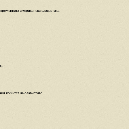
ъвременната американска славистика.
с.
ият комитет на славистите.