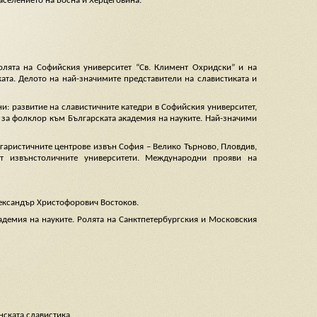
аселението на Босна и Херцеговина.
олята на Софийския университет “Св. Климент Охридски” и на
ката. Делото на най-значимите представители на славистиката и
ни: развитие на славистичните катедри в Софийския университет,
та за фолклор към Българската академия на науките. Най-значими
ългаристичните центрове извън София – Велико Търново, Пловдив,
от извънстоличните университети. Международни прояви на
лександър Христофорович Востоков.
адемия на науките. Ролята на Санктпетербургския и Московския
нската славистика.