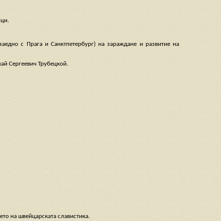
нци.
(заедно с Прага и Санктпетербург) на зараждане и развитие на
лай Сергеевич Трубецкой.
ето на швейцарската славистика.