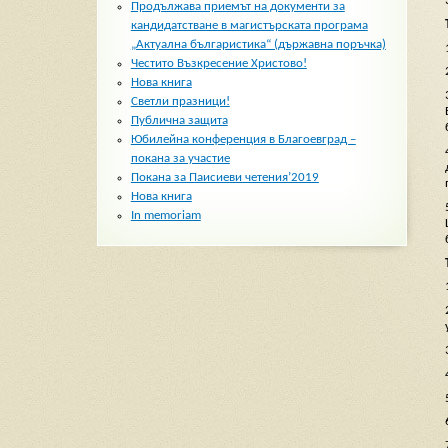
Продължава приемът на документи за
кандидатстване в магистърската програма
„Актуална българистика“ (държавна поръчка)
Честито Възкресение Христово!
Нова книга
Светли празници!
Публична защита
Юбилейна конференция в Благоевград –
покана за участие
Покана за Паисиеви четения’2019
Нова книга
In memoriam