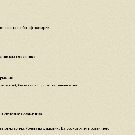
овски и Павел Йозеф Шафарик.
ветовната славистика.
ермания.
аковския), Лвовския и Варшавския университет.
а световната славистика.
ветовна война. Ролята на хърватина Ватрослав Ягич в развитието