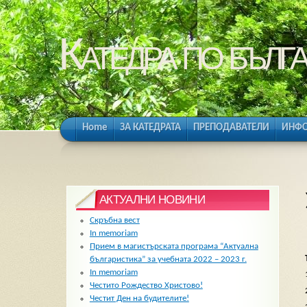
Катедра по бълга
Home
ЗА КАТЕДРАТА
ПРЕПОДАВАТЕЛИ
ИНФО
АКТУАЛНИ НОВИНИ
Скръбна вест
In memoriam
Прием в магистърската програма “Актуална
българистика” за учебната 2022 – 2023 г.
In memoriam
Честито Рождество Христово!
Честит Ден на будителите!