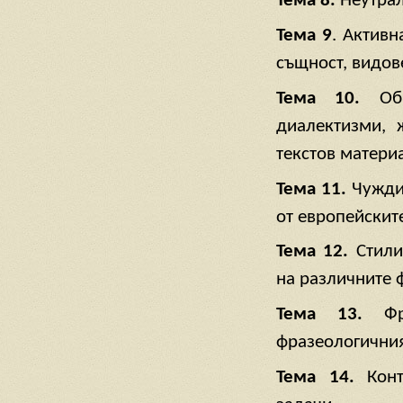
Тема 8.
Неутралн
Тема 9
. Активн
същност, видов
Тема 10.
Общ
диалектизми, 
текстов матери
Тема 11.
Чужди 
от европейските
Тема 12.
Стили
на различните 
Тема 13.
Фра
фразеологичния
Тема 14.
Кон