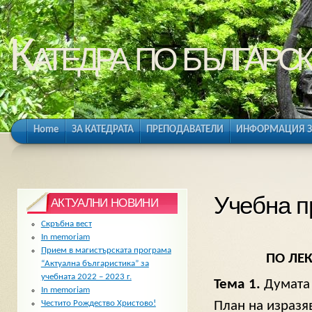
Катедра по българск
Home
ЗА КАТЕДРАТА
ПРЕПОДАВАТЕЛИ
ИНФОРМАЦИЯ З
Учебна п
АКТУАЛНИ НОВИНИ
Скръбна вест
In memoriam
Прием в магистърската програма
ПО ЛЕ
“Актуална българистика” за
учебната 2022 – 2023 г.
Тема 1.
Думата 
In memoriam
План на изразя
Честито Рождество Христово!