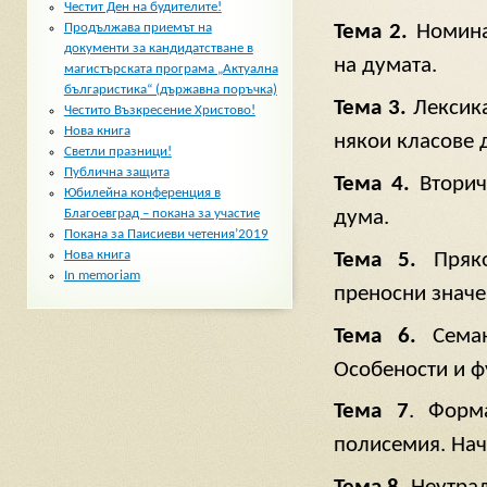
Честит Ден на будителите!
Продължава приемът на
Тема 2.
Номина
документи за кандидатстване в
на думата.
магистърската програма „Актуална
българистика“ (държавна поръчка)
Тема 3.
Лексика
Честито Възкресение Христово!
Нова книга
някои класове 
Светли празници!
Публична защита
Тема 4.
Вторич
Юбилейна конференция в
дума.
Благоевград – покана за участие
Покана за Паисиеви четения’2019
Нова книга
Тема 5.
Пряко
In memoriam
преносни значе
Тема 6.
Семан
Особености и ф
Тема 7
. Форм
полисемия. Нач