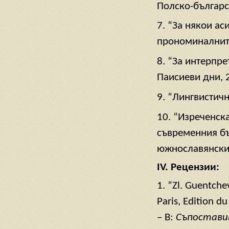
Полско-българс
7. “За някои а
прономиналните
8. “За интерпре
Паисиеви дни, 
9. “Лингвистич
10. “Изреченск
съвременния б
южнославянски 
IV.
Рецензии
:
1. “Zl. Guentche
Paris, Edition d
– В:
Съпостави