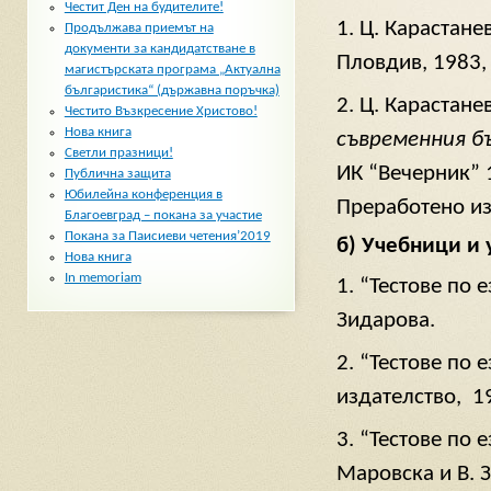
Честит Ден на будителите!
1. Ц. Карастане
Продължава приемът на
документи за кандидатстване в
Пловдив, 1983, 
магистърската програма „Актуална
българистика“ (държавна поръчка)
2. Ц. Карастане
Честито Възкресение Христово!
Нова книга
съвременния б
Светли празници!
ИК “Вечерник” 
Публична защита
Юбилейна конференция в
Преработено из
Благоевград – покана за участие
Покана за Паисиеви четения’2019
б)
Учебници и 
Нова книга
In memoriam
1. “Тестове по 
Зидарова.
2. “Тестове по
издателство, 19
3. “Тестове по 
Маровска и В. 