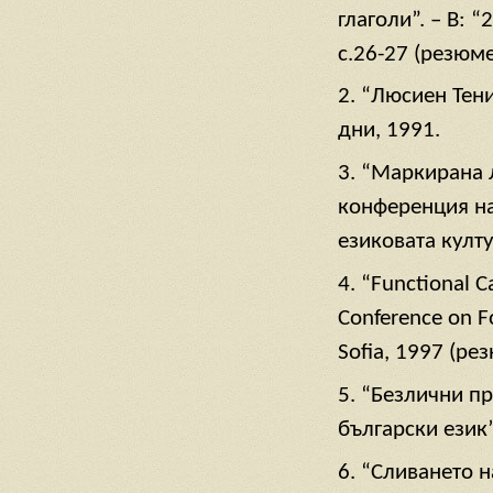
глаголи”. – В: 
с.26-27 (резюме
2. “Люсиен Тен
дни, 1991.
3. “Маркирана 
конференция на
езиковата култу
4. “Functional C
Conference on F
Sofia, 1997 (ре
5. “Безлични п
български език”
6. “Сливането 