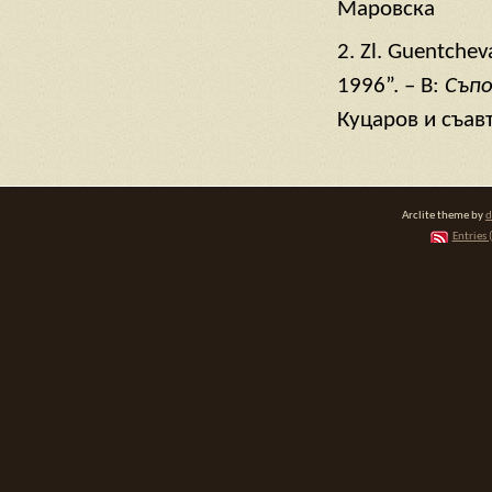
Маровска
2. Zl. Guentcheva
1996”. – В:
Съпо
Куцаров и съавт
Arclite theme by
d
Entries 