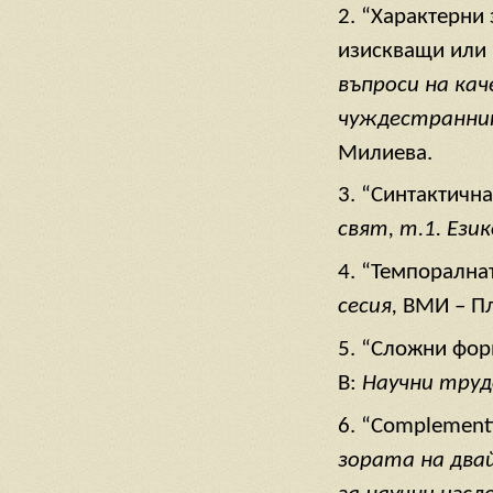
2. “Характерни
изискващи или 
въпроси на к
чуждестранни
Милиева.
3. “Синтактична
свят, т.1. Ези
4. “Темпоралнат
сесия,
ВМИ – Пл
5. “Сложни форм
В:
Научни труд
6. “Complementiz
зората на два