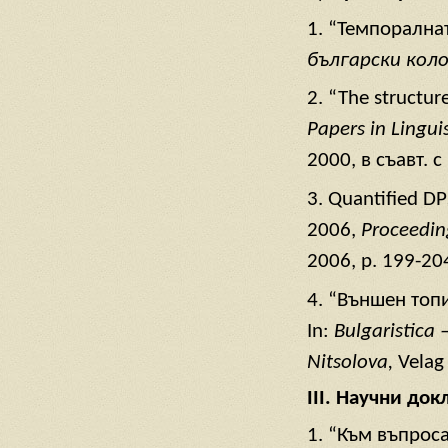
1. “Темпорална
български кол
2. “The structure
Papers in Linguis
2000, в съавт. с
3. Quantified DP
2006,
Proceedin
2006, p. 199-20
4. “Външен топ
In:
Bulgaristica 
Nitsolova,
Velag
III. Научни до
1. “Към въпрос