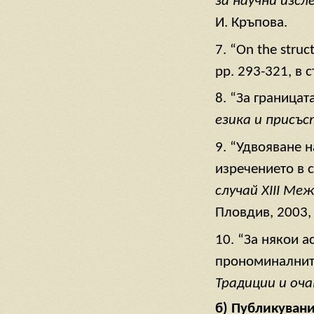
за научни изсл
И. Кръпова.
7. “On the struct
pp. 293-321, в с
8. “За границат
езика и присъ
9. “Удвояване 
изречението в 
случай
XIII
Межд
Пловдив, 2003, 
10. “За някои 
прономиналните
Традиции и оч
б) Публикувани