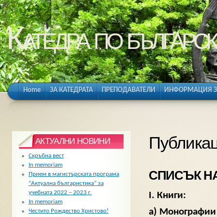
Катедра по българск
Home
ЗА КАТЕДРАТА
ПРЕПОДАВАТЕЛИ
ИНФОРМАЦИЯ З
Публика
АКТУАЛНИ НОВИНИ
Скръбна вест
In memoriam
СПИСЪК Н
Прием в магистърската програма
“Актуална българистика” за
учебната 2022 – 2023 г.
I. Книги:
In memoriam
а) Монографии
Честито Рождество Христово!