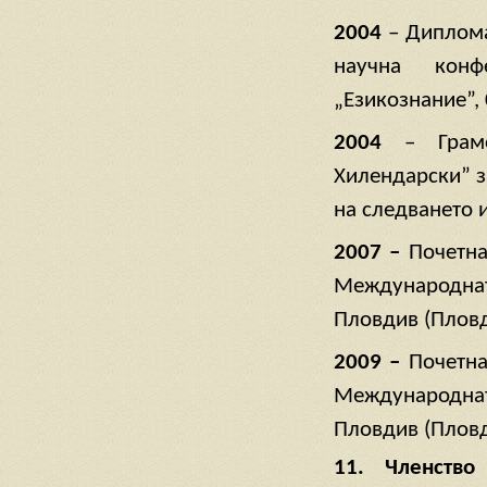
2004
– Диплома
научна конф
„Езикознание”, 
2004
– Грамо
Хилендарски” з
на следването 
2007 –
Почетна
Международнат
Пловдив (Пловди
2009 –
Почетна
Международнат
Пловдив (Пловди
11. Членство