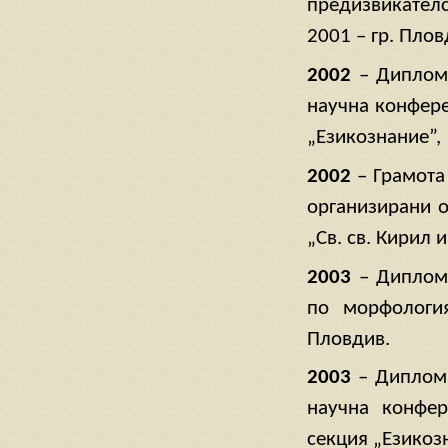
предизвикателс
2001 – гр. Плов
2002
– Диплом 
научна конфере
„Езикознание”, 
2002
– Грамота 
организирани о
„Св. св. Кирил 
2003
– Диплом 
по морфология
Пловдив.
2003
– Диплом 
научна конфер
секция „Езикозн