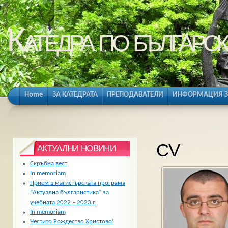
Катедра по българск
Home
ЗА КАТЕДРАТА
ПРЕПОДАВАТЕЛИ
ИНФОРМАЦИЯ З
CV
АКТУАЛНИ НОВИНИ
Скръбна вест
In memoriam
Прием в магистърската програма
“Актуална българистика” за
учебната 2022 – 2023 г.
In memoriam
Честито Рождество Христово!