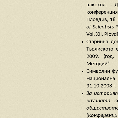
алкохол. 
конференция 
Пловдив, 18 
of
Scientists
P
Vol. XII. Plo
Старинна до
Търлиското 
2009. (год.
Методий”.
Символни фу
Национална
31.10.2008 г.
За историят
научната к
обществото
(Конференция