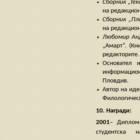
Сборник „Те
на редакцион
Сборник „Пл
на редакцион
Любомир Ан
„Амарт”. (К
редакторите.
Основател 
информационн
Пловдив.
Автор на иде
Филологическ
10. Награди:
2001
– Диплом
студентска 