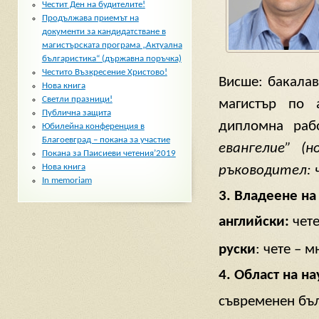
Честит Ден на будителите!
Продължава приемът на
документи за кандидатстване в
магистърската програма „Актуална
българистика“ (държавна поръчка)
Честито Възкресение Христово!
Висше: бакалав
Нова книга
Светли празници!
магистър по 
Публична защита
дипломна раб
Юбилейна конференция в
Благоевград – покана за участие
евангелие”
(н
Покана за Паисиеви четения’2019
Нова книга
ръководител: ч
In memoriam
3. Владеене на
английски:
чет
руски
: чете – 
4. Област на н
съвременен бъл