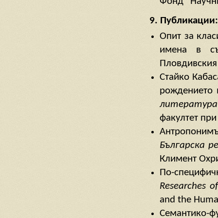
Фонд “Научн
9. Публикации:
Опит за кла
имена в съ
Пловдивския
Стайко Кабас
рождението 
литература
факултет при
Антропоним
Българска р
Климент Охри
По-специфичн
Researches of
and the Humani
Семантико-ф