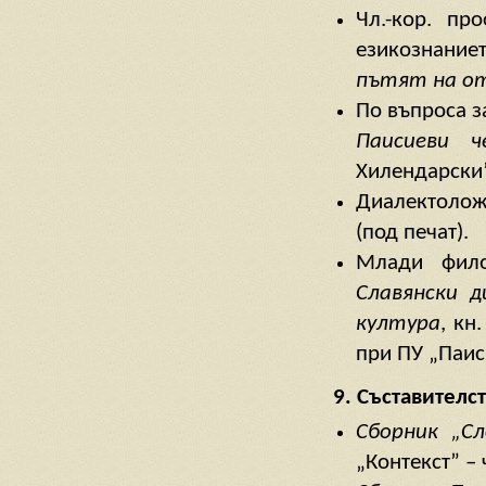
Чл.-кор. пр
езикознаниет
пътят на о
По въпроса з
Паисиеви ч
Хилендарски”
Диалектолож
(под печат).
Млади фило
Славянски д
култура
, кн
при ПУ „Паис
9. Съставителс
Сборник „С
„Контекст” –