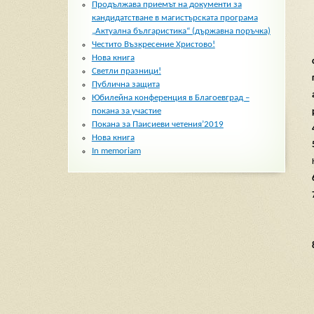
Продължава приемът на документи за
кандидатстване в магистърската програма
„Актуална българистика“ (държавна поръчка)
Честито Възкресение Христово!
Нова книга
Светли празници!
Публична защита
Юбилейна конференция в Благоевград –
покана за участие
Покана за Паисиеви четения’2019
Нова книга
In memoriam