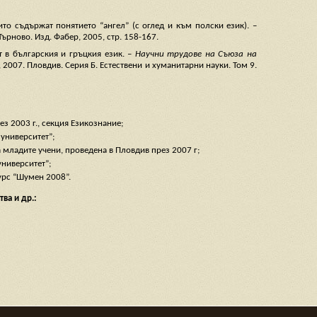
то съдържат понятието “ангел” (с оглед и към полски език). –
 Търново. Изд. Фабер, 2005, стр. 158-167.
 в българския и гръцкия език. –
Научни трудове на Съюза на
, 2007. Пловдив. Серия Б. Естествени и хуманитарни науки. Том 9.
з 2003 г., секция Езикознание;
 университет”;
младите учени, проведена в Пловдив през 2007 г;
университет”;
урс “Шумен 2008”.
ва и др.: