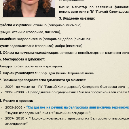
2.
Образование:
висше; магистър по славянска филоло
новогръцки език в ПУ “Паисий Хилендарски
3. Владеене на езици:
сръбски и хърватски:
отлично (говоримо, писмено);
гръцки
: отлично (говоримо, писмено);
английски:
задоволително (говоримо); добро (писмено);
руски
: задоволително (говоримо); добро (писмено).
4. Област на научната квалификация:
история на новобългарския книжовен език
5. Месторабота и длъжност:
Катедра по български език – докторант.
6. Научен ръководител:
проф. дфн Диана Петрова Иванова.
7. Заемани преподавателски длъжности до момента:
2009 –до момента – ПУ “Паисий Хилендарски”
,
Катедра по български език –
2006 –2008. – Преподавател по гръцки език в Частен професионален колеж 
8. Участие в проекти:
2005-2006 –
“Създаване на речник на българската лингвистична терминолог
“Научни изследвания” към ПУ“Паисий Хилендарски”;
2009- 2010 – “Националноезиковата програма на Българското възражда
Хилендарски”.