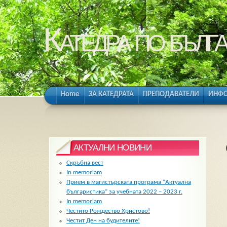
Катедра по бълга
Home
ЗА КАТЕДРАТА
ПРЕПОДАВАТЕЛИ
ИНФО
АКТУАЛНИ НОВИНИ
Скръбна вест
In memoriam
Прием в магистърската програма “Актуална
българистика” за учебната 2022 – 2023 г.
In memoriam
Честито Рождество Христово!
Честит Ден на будителите!