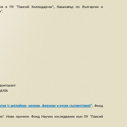
гия в ПУ “Паисий Хилендарски”
,
бакалавър по български и
”.
 докторант
ΔΕΛΤΑ
ия (с английски, немски, френски и руски съответствия)”
. Фонд
не”. Нови прочити. Фонд Научни изследвания към ПУ “Паисий