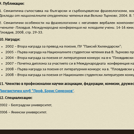
9. Публикации:
1. Семантична съпоставка на български и сърбохърватски фразеологизми, кои
Доклади от националните студентски четения във Велико Търново
, 2004. В.
2. Семантични особености на фразеологизми с негативен вербален компонент
учените- Пловдив. Международна конференция на младите учени
. 14-16 юни
Пловдив, 2008, стр. 29-33.
10. Награди:
2002 – Втора награда за превод на поезия, ПУ “Паисий Хилендарски”;
2005 – Първа награда на Националните студентски четения във В. Търново пре
2004 – Втора награда за поезия от литературния конкурс на в-к “Пловдивски
2007 – Почетна диплома за участието си в Международната конференция на 
2008 – Първа награда за поезия от литературния конкурс на в. “Пловдивски 
2008 – Втора награда за поезия от Национален студентски литературен конк
11.
Членство в професионални научни асоциации, федерации, комисии, дружест
Лингвистичен клуб “Проф. Борис Симеонов
”
.
12. Специализации:
2002 – Белградски университет,
2006 – Янински университет.