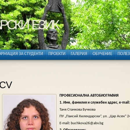
рски език
РМАЦИЯ ЗА СТУДЕНТИ
ПРОЕКТИ
ГАЛЕРИЯ
ОБУЧЕНИЕ
ПОЛЕЗ
CV
ПРОФЕСИОНАЛНА АВТОБИОГРАФИЯ
1. Име, фамилия и служебен адрес,
е-mail:
Таня Станкова Бучкова
ПУ „Паисий Хилендарски”, ул. „Цар Асен” 2
E-mail
:
buchkova26@abv.bg