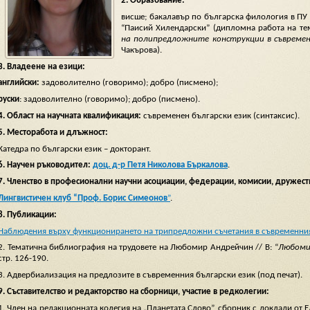
2.
Образование:
висше; бакалавър по българска филология в ПУ 
“Паисий Хилендарски”
(дипломна работа на те
на полипредложните конструкции в съвремен
Чакърова).
3. Владеене на езици:
английски:
задоволително (говоримо); добро (писмено);
руски
: задоволително (говоримо); добро (писмено).
4. Област на научната квалификация:
съвременен български език (синтаксис).
5. Месторабота и длъжност:
Катедра по български език – докторант.
6. Научен ръководител:
доц. д-р Петя Николова Бъркалова
.
7. Членство в професионални научни асоциации, федерации, комисии, дружеств
Лингвистичен клуб “Проф. Борис Симеонов
”
.
8. Публикации:
Наблюдения върху функционирането на трипредложни съчетания в съвременния
2. Тематична библиография на трудовете на Любомир Андрейчин // В: “
Любоми
стр. 126-190.
3. Адвербиализация на предлозите в съвременния български език (под печат).
9. Съставителство и редакторство на сборници, участие в редколегии:
1. Член на редакционната колегия на „Планетата Слово”, сборник с доклади от