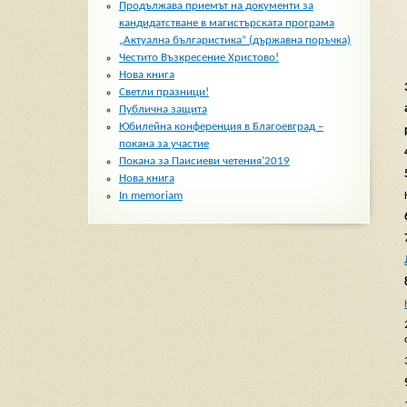
Продължава приемът на документи за
кандидатстване в магистърската програма
„Актуална българистика“ (държавна поръчка)
Честито Възкресение Христово!
Нова книга
Светли празници!
Публична защита
Юбилейна конференция в Благоевград –
покана за участие
Покана за Паисиеви четения’2019
Нова книга
In memoriam