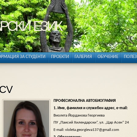
рски език
РМАЦИЯ ЗА СТУДЕНТИ
ПРОЕКТИ
ГАЛЕРИЯ
ОБУЧЕНИЕ
ПОЛЕЗ
CV
ПРОФЕСИОНАЛНА АВТОБИОГРАФИЯ
1. Име, фамилия и служебен адрес, е-mail:
Виолета Йорданова Георгиева
ПУ „Паисий Хилендарски”, ул. „Цар Асен” 24
E-mail: violeta.georgieva137@gmail.com