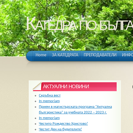
Катедра по бълга
Home
ЗА КАТЕДРАТА
ПРЕПОДАВАТЕЛИ
ИНФО
АКТУАЛНИ НОВИНИ
Скръбна вест
In memoriam
Прием в магистърската програма “Актуална
българистика” за учебната 2022 – 2023 г.
In memoriam
Честито Рождество Христово!
Честит Ден на будителите!