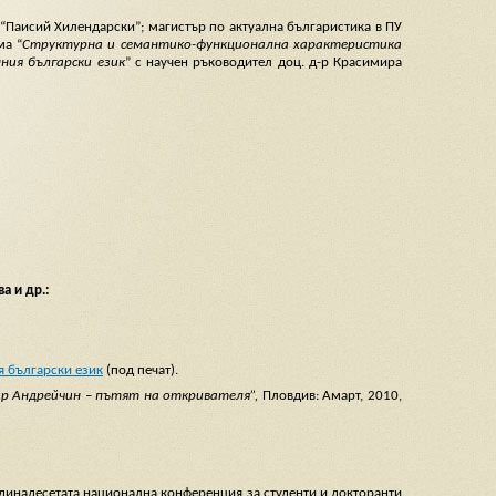
“Паисий Хилендарски”; магистър по актуална българистика в ПУ
ма “
Структурна и семантико-функционална характеристика
ния български език
” с научен ръководител доц. д-р Красимира
а и др.:
 български език
(под печат).
р Андрейчин – пътят на откривателя”,
Пловдив: Амарт, 2010,
 Единадесетата национална конференция за студенти и докторанти