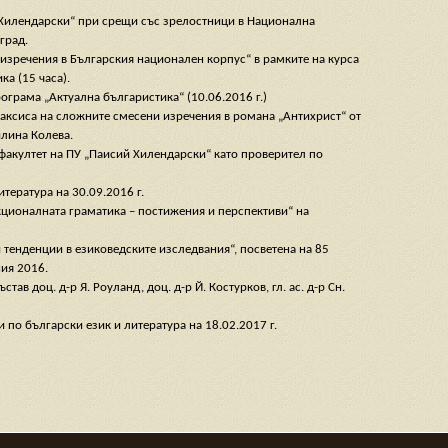
 Хилендарски“ при срещи със зрелостници в Национална
град.
 изречения в Българския национален корпус“ в рамките на курса
а (15 часа).
ограма „Актуална българистика“ (10.06.2016 г.)
аксиса на сложните смесени изречения в романа „Антихрист“ от
илина Колева.
факултет на ПУ „Паисий Хилендарски“ като проверител по
тература на 30.09.2016 г.
кционалната граматика – постижения и перспективи“ на
тенденции в езиковедските изследвания“, посветена на 85
ния 2016.
в доц. д-р Я. Роуланд, доц. д-р Й. Костурков, гл. ас. д-р Сн.
по български език и литература на 18.02.2017 г.