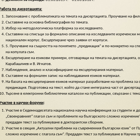
Работа по дисертацията:
Запознаване с проблематиката на темата на дисертацията. Проучване на фи
Съставяне на основна библиография по темата.
Избор на методологическа платформа за изследването.
Съставяни на списъци за формално описание на изследваните изреченски мо
национален корпус. Ексцерпиране чрез заявки от корпуси.
5. Проучване на същността на понятието „предикация“ и по-конкретно на с
на копулата
съм
.
Ексцерпиране на езикови примери, отговарящи на темата на дисертацията, от
Карабашлиев и В. Игнатов.
Наблюдения, анализ и класифициране на ексцерпирания материал.
Съставяне на формален запис на наблюдавания езиков материал.
На базата на ексцерпирания езиков материал разработване на проблема за 
предикация. Подготовка на текст, който да стане интегрална част от дисерта
Търсене в електронни библиотечни каталози на публикации, свързани с тема
Участие в научни форуми
:
Участие в Седемнадесетата национална научна конференция за студенти и до
„Своенравният“ глагол
съм
и проблемите на българското сложно изречение“, 
предаден текст за публикуване в докторантски сборник.
Участие в секция „Актуални приблеми на съвременния български език“ от Па
сложно изречение с глагола
съм
“. Предаден текст за публикуване в Научни 