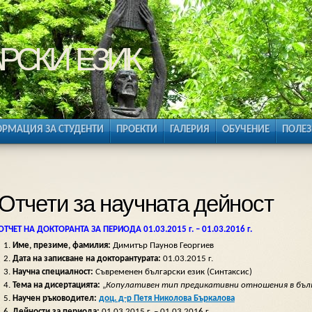
рски език
РМАЦИЯ ЗА СТУДЕНТИ
ПРОЕКТИ
ГАЛЕРИЯ
ОБУЧЕНИЕ
ПОЛЕЗ
Отчети за научната дейност
ОТЧЕТ НА ДОКТОРАНТА ЗА ПЕРИОДА 01.03.2015 г. – 01.03.2016 г.
Име, презиме, фамилия:
Димитър Паунов Георгиев
Дата на записване на докторантурата:
01.03.2015 г.
Научна специалност:
Съвременен български език (Синтаксис)
Тема на дисертацията:
„
Копулативен тип предикативни отношения в бъл
Научен ръководител:
доц. д-р Петя Николова Бъркалова
Дейности за периода
:
01.03.2015 г. – 01.03.2016 г.