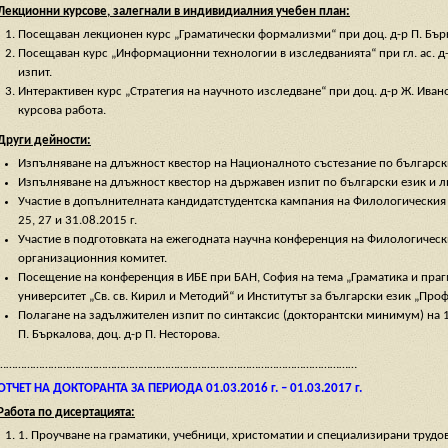
Лекционни курсове, залегнали в индивидиалния учебен план:
Посещаван лекционен курс „Граматически формализми“ при доц. д-р П. Бърк
Посещаван курс „Информационни технологии в изследванията“ при гл. ас. д-
изпит.
Интерактивен курс „Стратегия на научното изследване“ при доц. д-р Ж. Ивано
курсова работа.
Други дейности:
Изпълняване на длъжност квестор на Националното състезание по български 
Изпълняване на длъжност квестор на държавен изпит по български език и ли
Участие в допълнителната кандидатстудентска кампания на Филологическия фа
25, 27 и 31.08.2015 г.
Участие в подготовката на ежегодната научна конференция на Филологически
организационния комитет.
Посещение на конференция в ИБЕ при БАН, София на тема „Граматика и прагм
университет „Св. св. Кирил и Методий“ и Институтът за български език „Проф
Полагане на задължителен изпит по синтаксис (докторантски минимум) на 15.
П. Бъркалова, доц. д-р П. Несторова.
…………………………………………………………………………………………………………
ОТЧЕТ НА ДОКТОРАНТА ЗА ПЕРИОДА 01.03.2016 г. – 01.03.2017 г.
Работа по дисертацията:
1. Проучване на граматики, учебници, христоматии и специализирани трудове 