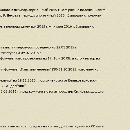
алова в периода април – май 2015 г. Завършен с положен изпит.
р Р. Декова в периода април – май 2015 г.Завършен с положен
в в периода декември 2015 г. – януари 2016 г. Завършен с
език и литература, проведено на 22.03.2015 г.
тература на 09.07.2015 г.
култет като проверител на 17, 18 и 20.08. и като квестор на
я факултет „Паисиеви четения“ (30-31.10.2015) като член на
атика“ на 19.11.2015 г., организирана от Великотърновският
. Л. Андрейчин“.
02.2016 г. пред комисия в състав проф. д-р Св. Коева, доц. д-р
по синтаксис от средата на XIX век до 80-те години на XX век в