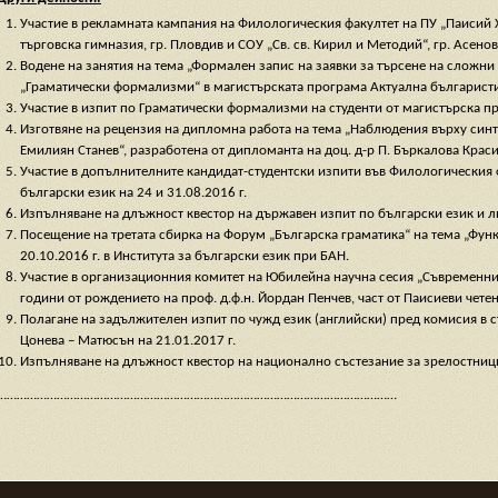
Участие в рекламната кампания на Филологическия факултет на ПУ „Паисий
търговска гимназия, гр. Пловдив и СОУ „Св. св. Кирил и Методий“, гр. Асенов
Водене на занятия на тема „Формален запис на заявки за търсене на сложни
„Граматически формализми“ в магистърската програма Актуална българистик
Участие в изпит по Граматически формализми на студенти от магистърска пр
Изготвяне на рецензия на дипломна работа на тема „Наблюдения върху синт
Емилиян Станев“, разработена от дипломантa на доц. д-р П. Бъркалова Крас
Участие в допълнителните кандидат-студентски изпити във Филологическия 
български език на 24 и 31.08.2016 г.
Изпълняване на длъжност квестор на държавен изпит по български език и ли
Посещение на третата сбирка на Форум „Българска граматика“ на тема „Фун
20.10.2016 г. в Института за български език при БАН.
Участие в организационния комитет на Юбилейна научна сесия „Съвременни 
години от рождението на проф. д.ф.н. Йордан Пенчев, част от Паисиеви чете
Полагане на задължителен изпит по чужд език (английски) пред комисия в съста
Цонева – Матюсън на 21.01.2017 г.
Изпълняване на длъжност квестор на национално състезание за зрелостници 
…………………………………………………………………………………………………………