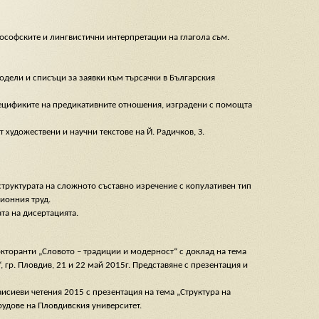
лософските и лингвистични интерпретации на глагола
съм
.
дели и списъци за заявки към търсачки в Българския
пецификите на предикативните отношения, изградени с помощта
 художествени и научни текстове на Й. Радичков, З.
структурата на сложното съставно изречение с копулативен тип
ционния труд.
та на дисертацията.
кторанти „Словото – традиции и модерност“ с доклад на тема
гр. Пловдив, 21 и 22 май 2015г. Представяне с презентация и
исиеви четения 2015 с презентация на тема „Структура на
трудове на Пловдивския университет.