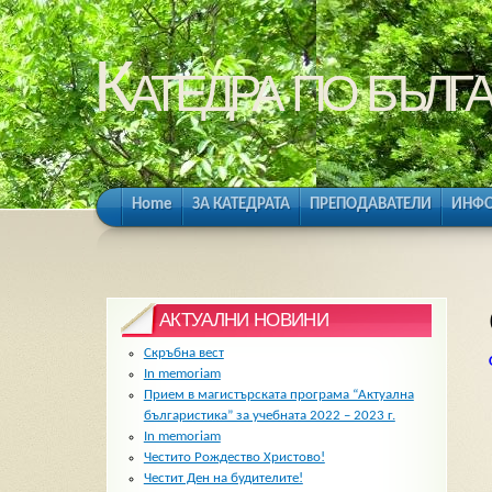
Катедра по бълга
Home
ЗА КАТЕДРАТА
ПРЕПОДАВАТЕЛИ
ИНФО
АКТУАЛНИ НОВИНИ
Скръбна вест
In memoriam
Прием в магистърската програма “Актуална
българистика” за учебната 2022 – 2023 г.
In memoriam
Честито Рождество Христово!
Честит Ден на будителите!