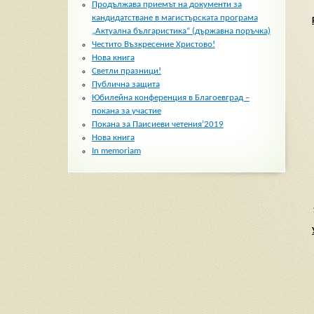
Продължава приемът на документи за
кандидатстване в магистърската програма
„Актуална българистика“ (държавна поръчка)
Честито Възкресение Христово!
Нова книга
Светли празници!
Публична защита
Юбилейна конференция в Благоевград –
покана за участие
Покана за Паисиеви четения’2019
Нова книга
In memoriam