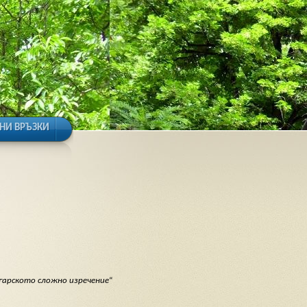
НИ ВРЪЗКИ
гарското сложно изречение
“