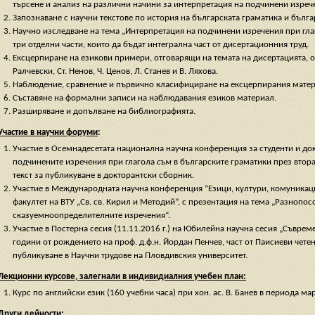
търсене и анализ на различни начини за интерпретация на подчинени изреч
Запознаване с научни текстове по история на българската граматика и бълга
Научно изследване на тема „Интерпретация на подчинени изречения при гл
три отделни части, които да бъдат интегрална част от дисертационния труд.
Ексцерпиране на езикови примери, отговарящи на темата на дисертацията, о
Ралчевски, Ст. Ненов, Ч. Ценов, Л. Станев и В. Ляхова.
Наблюдение, сравнение и първично класифициране на ексцерпирания матер
Съставяне на формални записи на наблюдавания езиков материал.
Разширяване и допълване на библиографията.
Участие в научни форуми
:
Участие в Осемнадесетата национална научна конференция за студенти и док
подчинените изречения при глагола
съм
в българските граматики през втора
текст за публикуване в докторантски сборник.
Участие в Международната научна конференция ”Езици, култури, комуникации
факултет на ВТУ „Св. св. Кирил и Методий“, с презентация на тема „Разнопо
сказуемноопределителните изречения“.
Участие в Постерна сесия (11.11.2016 г.) на Юбилейна научна сесия „Съврем
години от рождението на проф. д.ф.н. Йордан Пенчев, част от Паисиеви четен
публикуване в Научни трудове на Пловдивския университет.
Лекционни курсове, залегнали в индивидиалния учебен план:
Курс по английски език (160 учебни часа) при хон. ас. В. Банев в периода ма
Други дейности: