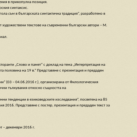
ения в прикопулна позиция.
рския синтаксис.
агола
съм
в българската синтактична традиция“, разработено в
т художествени текстове на съвременни български автори – М.
иал.
торанти „Слово и памет“ с доклад на тема „Интерпретация на
та половина на 19 в.“ Представяне с презентация и предаден
“ (03 – 04.06.2016 г.), организирана от Филологическия
сочни тълкувания относно същността на
енни тенденции в езиковедските изследвания“, посветена на 85
ия 2016. Представяне с постер, презентация и предаден текст за
рт – декември 2016 г.