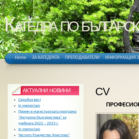
Катедра по българск
Home
ЗА КАТЕДРАТА
ПРЕПОДАВАТЕЛИ
ИНФОРМАЦИЯ З
CV
АКТУАЛНИ НОВИНИ
Скръбна вест
ПРОФЕСИОНА
In memoriam
Прием в магистърската програма
“Актуална българистика” за
учебната 2022 – 2023 г.
In memoriam
Честито Рождество Христово!