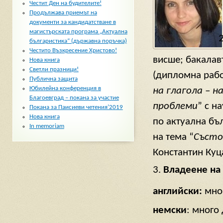
Честит Ден на будителите!
Продължава приемът на
документи за кандидатстване в
магистърската програма „Актуална
българистика“ (държавна поръчка)
Честито Възкресение Христово!
висше; бакалав
Нова книга
Светли празници!
(дипломна рабо
Публична защита
Юбилейна конференция в
на глагола – 
Благоевград – покана за участие
проблеми
” с н
Покана за Паисиеви четения’2019
Нова книга
по актуална бъ
In memoriam
на тема “
С
ъсто
Константин Куц
Владеене на
английски:
мно
немски
: много