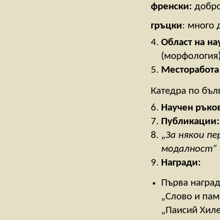
френски:
добро
гръцки
: много 
Област на н
(морфология)
Месторабота
Катедра по бълг
Научен ръко
Публикации:
„
За някои п
модалност”
Награди:
Първа наград
„Слово и пам
„Паисий Хиле