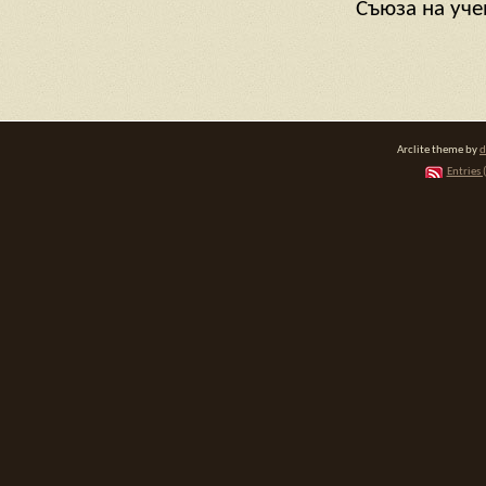
Съюза на уче
Arclite theme by
d
Entries 