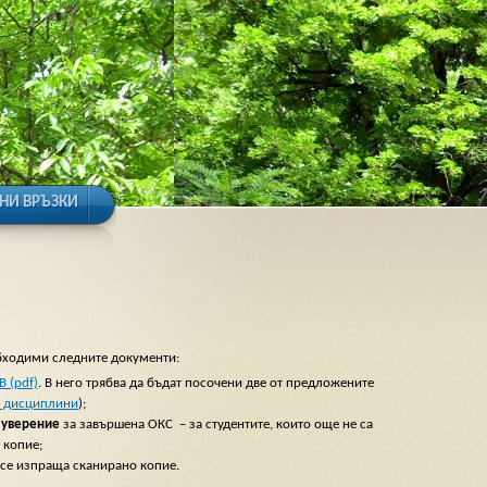
НИ ВРЪЗКИ
обходими следните документи:
B (pdf)
. В него трябва да бъдат посочени две от предложените
е дисциплини
);
 уверение
за завършена ОКС – за студентите, които още не са
 копие;
 се изпраща сканирано копие.