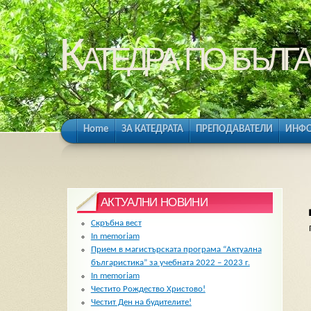
Катедра по бълга
Home
ЗА КАТЕДРАТА
ПРЕПОДАВАТЕЛИ
ИНФО
АКТУАЛНИ НОВИНИ
Скръбна вест
In memoriam
Прием в магистърската програма “Актуална
българистика” за учебната 2022 – 2023 г.
In memoriam
Честито Рождество Христово!
Честит Ден на будителите!