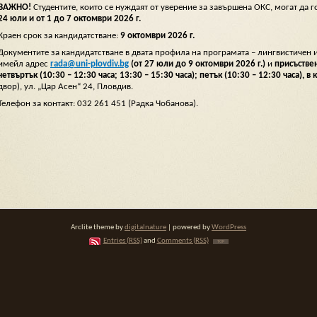
ВАЖНО!
Студентите, които се нуждаят от уверение за завършена ОКС, могат да г
24 юли и от 1 до 7 октомври 2026 г.
Краен срок за кандидатстване:
9 октомври 2026 г.
Документите за кандидатстване в двата профила на програмата – лингвистичен и
имейл адрес
rada@uni-plovdiv.bg
(от 27 юли до 9 октомври 2026 г.)
и
присъствен
четвъртък (10:30 – 12:30 часа; 13:30 – 15:30 часа); петък (10:30 – 12:30 часа), 
двор), ул. „Цар Асен“ 24, Пловдив.
Телефон за контакт: 032 261 451 (Радка Чобанова).
Arclite theme by
digitalnature
| powered by
WordPress
Entries (RSS)
and
Comments (RSS)
TOP