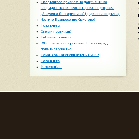
Продължава приемът на документи за
кандидатстване в магистърската програма
„Актуална българистика“ (държавна поръчка)
Честито Възкресение Христово!
Нова книга
Светли празници!
Публична защита
Юбилейна конференция в Благоевград –
покана за участие
Покана за Паисиеви четения’2019
Нова книга
In memoriam