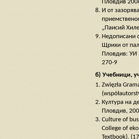
Пловдив 2008 
И от зазоряв
приемственос
„Паисий Хилен
Недописани с
Щрихи от пали
Пловдив: УИ 
270-9
б) Учебници, у
Zwięzła Grama
(współautorstw
Култура на д
Пловдив, 2007
Culture of bu
College of ek
Textbook). (17