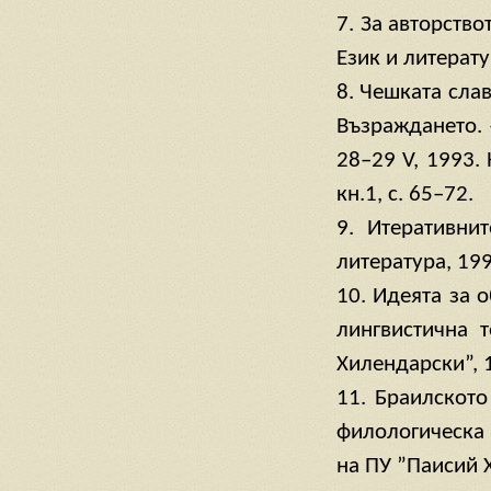
7. За авторств
Език и литерату
8. Чешката сла
Възраждането. 
28–29 V, 1993.
кн.1, с. 65–72.
9. Итеративни
литература, 199
10. Идеята за 
лингвистична 
Хилендарски”, 1
11. Браилското
филологическа
на ПУ ”Паисий Х