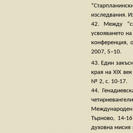
“Старпланински
изследвания. Из
42. Между “с
усвояването на
конференция, о
2007, 5–10.
43. Един закъс
края на ХІХ век
№ 2, с. 10-17.
44. Генадиевск
четириевангели
Международен 
Търново, 14-16
духовна мисия в