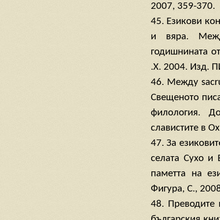
2007, 359-370.
45. Езикови кон
и вяра. Межд
годишнината от
.Х. 2004. Изд. 
46. Между sacr
Свещеното писа
филология. Д
славистите в Охр
47. За езиковит
селата Сухо и
паметта на ез
Фигура, С., 2008
48. Преводите 
българския кни