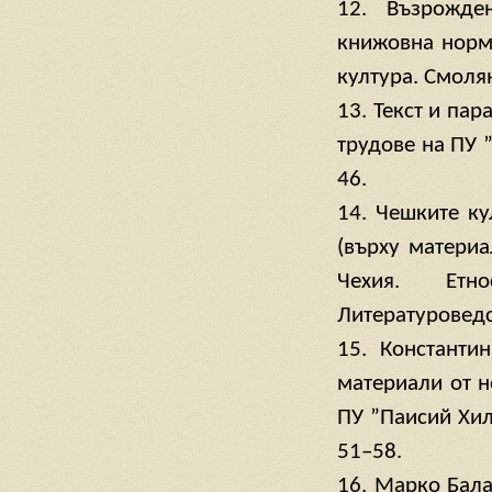
12. Възрожде
книжовна норма
култура. Смолян,
13. Текст и па
трудове на ПУ ”
46.
14. Чешките к
(върху материа
Чехия. Етно
Литературоведс
15. Константи
материали от н
ПУ ”Паисий Хиле
51–58.
16. Марко Бала