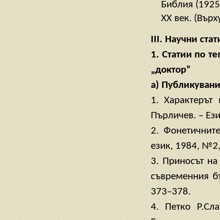
Библия (1925
ХХ век. (Върх
III. Научни ста
1. Статии по т
„доктор”
а) Публикувани
1. Характерът
Пърличев. – Ези
2. Фонетичнит
език, 1984, №2
3. Приносът на
съвременния бъ
373–378.
4. Петко Р.Сл