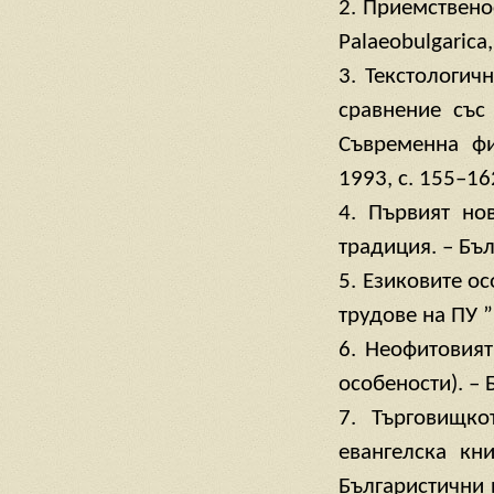
2. Приемствено
Palаeobulgarica
3. Текстологич
сравнение със
Съвременна фи
1993, с. 155–16
4. Първият но
традиция. – Бъл
5. Езиковите о
трудове на ПУ ”
6. Неофитовият
особености). – 
7. Търговищко
евангелска кн
Българистични 