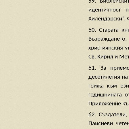
59. Библейски
идентичност 
Хилендарски”. Фи
60. Старата к
Възраждането.
християнския у
Св. Кирил и Мет
61. За приемс
десетилетия на
грижа към ези
годишнината от
Приложение към
62. Създатели
Паисиеви чете