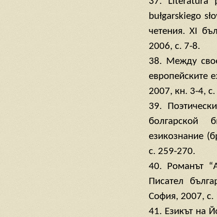
37. Literatura
bułgarskiego sł
четения. ХІ бъ
2006, с. 7-8.
38. Между сво
европейските е
2007, кн. 3-4, с
39. Поэтическ
болгарской 
езикознание (бр
с. 259-270.
40. Романът “
Писател бълга
София, 2007, с.
41. Езикът на 