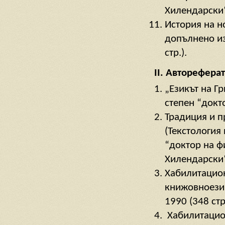
Хилендарски“,
История на н
допълнено из
стр.).
II. Авторефера
„Езикът на Г
степен “докто
Традиция и п
(Текстология
“доктор на ф
Хилендарски“,
Хабилитацион
книжовноезик
1990 (348 стр
Хабилитацион