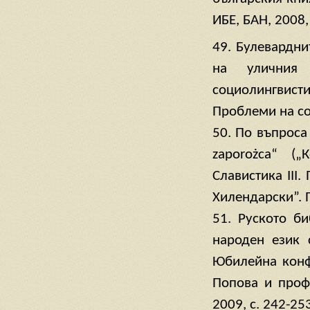
ИБЕ, БАН, 2008, 
49. Булевардни
на уличния 
социолингвисти
Проблеми на соц
50. По въпроса
zaporożca“ (
Славистика III
Хилендарски”. П
51. Руското б
народен език 
Юбилейна конфе
Попова и проф.
2009, с. 242-25