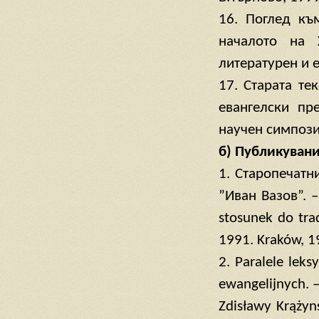
16. Поглед къ
началото на 
литературен и е
17. Старата те
евангелски пр
научен симпозиу
б) Публикуван
1. Старопечатн
”Иван Вазов”. – 
stosunek do trad
1991. Kraków, 1
2. Paralele lek
ewangelijnych. –
Zdisławy Krążyns