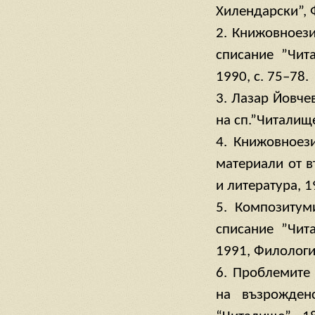
Хилендарски”, Ф
2. Книжовноези
списание ”Чит
1990, с. 75–78.
3. Лазар Йовче
на сп.”Читалище
4. Книжовноези
материали от в
и литература, 1
5. Композитум
списание ”Чит
1991, Филология
6. Проблемите 
на възрожден