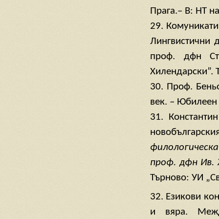
Прага.– В: НТ на 
29. Комуникати
Лингвистични д
проф. дфн Ст
Хилендарски”. Т.
30. Проф. Бень
век. – Юбилеен 
31. Константи
новобългарск
филологическа
проф. дфн Ив.
Търново: УИ „Св
32. Езикови кон
и вяра. Межд