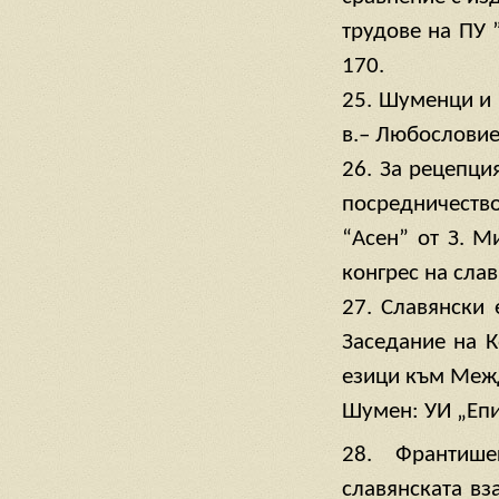
трудове на ПУ ”
170.
25. Шуменци и 
в.– Любословие 
26. За рецепци
посредничеств
“Асен” от З. М
конгрес на слав
27. Славянски 
Заседание на К
езици към Межд
Шумен: УИ „Епи
28. Франтише
славянската вз