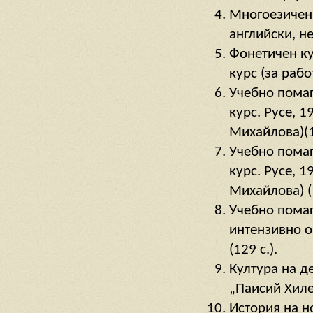
Многоезичен 
английски, не
Фонетичен кур
курс (за рабо
Учебно помаг
курс. Русе, 1
Михайлова)(1
Учебно помаг
курс. Русе, 1
Михайлова) (1
Учебно помаг
интензивно об
(129 с.).
Култура на д
„Паисий Хилен
История на н