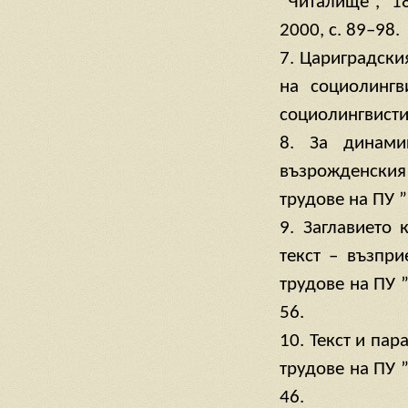
“Читалище”, 1
2000, с. 89–98.
7. Цариградския
на социолингв
социолингвистика
8. За динами
възрожденския 
трудове на ПУ ”
9. Заглавието 
текст – възпр
трудове на ПУ ”
56.
10. Текст и па
трудове на ПУ ”
46.