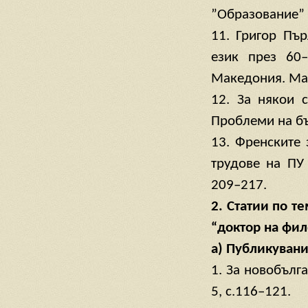
”Образование” (
11. Григор Пъ
език през 60–
Македония. Мак
12. За някои 
Проблеми на бъл
13. Френските 
трудове на ПУ 
209–217.
2. Статии по т
“доктор на фил
а) Публикувани
1. За новобълг
5, с.116–121.