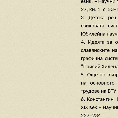
език. – Научни
27, кн. 1, с. 53–
3. Детска реч
езиковата сис
Юбилейна научн
4. Идеята за 
славянските н
графична систе
”Паисий Хиленда
5. Още по въп
на основното 
трудове на ВТУ 
6. Константин 
XIX век.– Научн
227–234.