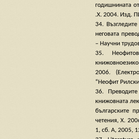
годишнината от
.Х. 2004. Изд. 
34. Възгледите
неговата прево
– Научни трудов
35. Неофито
книжовноезико
2006. (Електр
“Неофит Рилски,
36. Преводите
книжовната лек
българските п
четения, Х. 200
1, сб. А, 2005, 