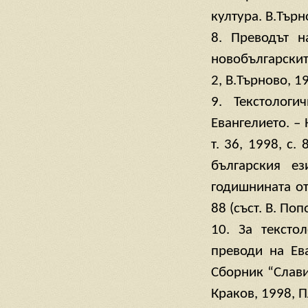
култура. В.Търн
8. Преводът н
новобългарскит
2, В.Търново, 1
9. Текстолог
Евангелието. –
т. 36, 1998, с
българския ез
годишнината от
88 (съст. В. Поп
10. За тексто
преводи на Ева
Сборник “Слави
Краков, 1998, П