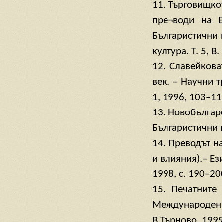
11. Търговищкот
пре¬води на Е
Българистични 
култура. Т. 5, В
12. Славейкова
век. – Научни 
1, 1996, 103–11
13. Новобългар
Българистични 
14. Преводът на
и влияния).– Ез
1998, с. 190–20
15. Печатните
Международе
В.Търново, 1999