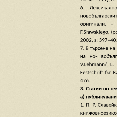
6. Лексикалн
новобългарски
оригинали. – 
F.Sławskiego. (p
2002, s. 397–40
7. В търсене на
на но- вобълга
V.Lehmann/ L.
Festschrift fьr
476.
3. Статии по т
а) публикувани
1. П. Р. Славей
книжовноезико