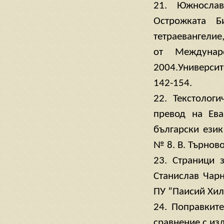
21. Южнослав
Острожката Б
тетраевангелие,
от Междунаро
2004.Университе
142-154.
22. Текстолог
превод на Ева
български език
№ 8. В. Търново
23. Страници 
Станислав Чарн
ПУ ”Паисий Хиле
24. Поправките
сравнение с из