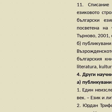
11. Списание
езиковото стро
български ез
посветена на ч
Търново, 2001, 
б) публикувани
Възрожденскот
българския кни
literatura, kultu
4. Други научн
а) публикувани
1. Един неизсл
век. – Език и л
2. Юрдан Триф