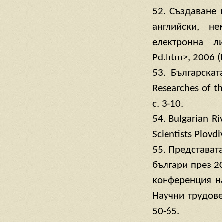
52. Създаване 
английски, не
електронна ли
Pd.htm>, 2006 (
53. Българскат
Researches of the
c. 3-10.
54. Bulgarian Ri
Scientists Plovdiv
55. Представат
българи през 2
конференция на
Научни трудове 
50-65.