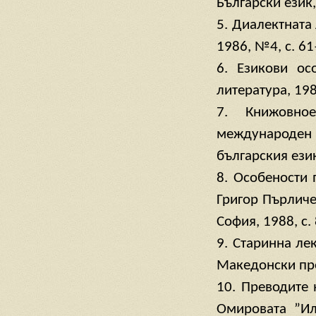
Български език,
5. Диалектната 
1986, №4, с. 61
6. Езикови ос
литература, 19
7. Книжовно
международен 
българския език,
8. Особености 
Григор Пърличе
София, 1988, с.
9. Старинна ле
Македонски пре
10. Преводите 
Омировата ”Ил