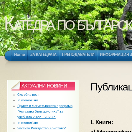
Катедра по българск
Home
ЗА КАТЕДРАТА
ПРЕПОДАВАТЕЛИ
ИНФОРМАЦИЯ З
Публика
АКТУАЛНИ НОВИНИ
Скръбна вест
In memoriam
Прием в магистърската програма
“Актуална българистика” за
учебната 2022 – 2023 г.
I. Книги:
In memoriam
Честито Рождество Христово!