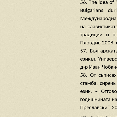
56. The idea of 
Bulgarians du
Международна 
на славистикат
традиции и пе
Пловдив 2008, с
57. Българска
езикът. Универ
д-р Иван Чобан
58. От сьписа
стамба, сиречь
език. – Отгов
годишнината на
Преславски“, 2