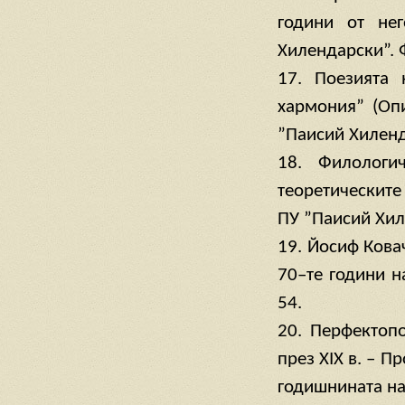
години от не
Хилендарски”. Ф
17. Поезията
хармония” (Опи
”Паисий Хиленда
18. Филологи
теоретическите
ПУ ”Паисий Хиле
19. Йосиф Кова
70–те години на
54.
20. Перфектоп
през ХIХ в. – П
годишнината на 