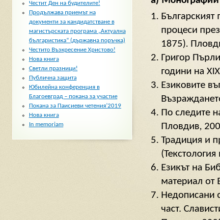
а) Монографии
Честит Ден на будителите!
Продължава приемът на
Българският 
документи за кандидатстване в
процеси през
магистърската програма „Актуална
българистика“ (държавна поръчка)
1875). Пловди
Честито Възкресение Христово!
Григор Пърли
Нова книга
Светли празници!
години на ХIХ
Публична защита
Езиковите въ
Юбилейна конференция в
Благоевград – покана за участие
Възраждането
Покана за Паисиеви четения’2019
По следите н
Нова книга
Пловдив, 2000
In memoriam
Традиция и п
(Текстология 
Eзикът на Би
материал от 
Недописани с
част. Славис