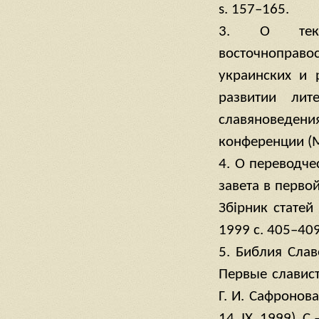
s. 157–165.
3. О текст
восточноправос
украинских и 
развитии лит
славяноведе
конференции (М
4. О переводче
завета в перво
Збiрник статей
1999 с. 405–409
5. Библия Слав
Первые славист
Г. И. Сафроно
14 .IХ. 1999), С