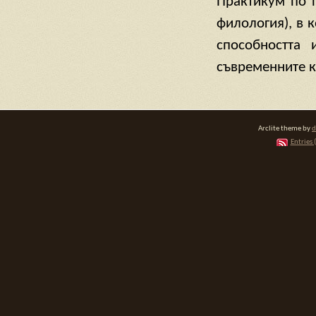
Практикум по п
филология), в 
способността 
съвременните 
Arclite theme by
d
Entries 