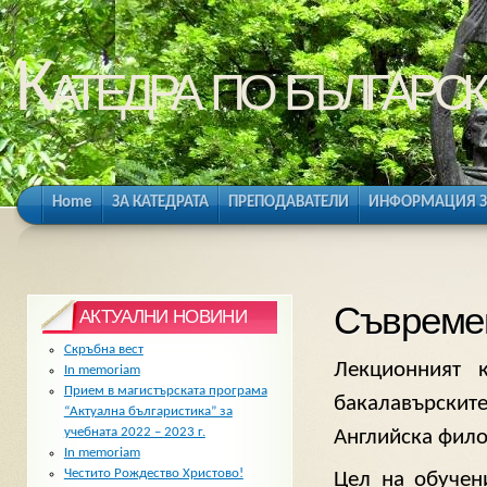
Катедра по българск
Home
ЗА КАТЕДРАТА
ПРЕПОДАВАТЕЛИ
ИНФОРМАЦИЯ З
Съвремен
АКТУАЛНИ НОВИНИ
Скръбна вест
Лекционният 
In memoriam
Прием в магистърската програма
бакалавърскит
“Актуална българистика” за
учебната 2022 – 2023 г.
Английска филол
In memoriam
Честито Рождество Христово!
Цел на обучен