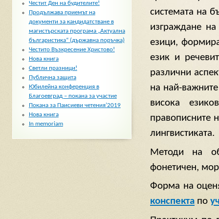
Честит Ден на будителите!
системата на б
Продължава приемът на
документи за кандидатстване в
изграждане на
магистърската програма „Актуална
езици, формира
българистика“ (държавна поръчка)
Честито Възкресение Христово!
език и речевит
Нова книга
Светли празници!
различни аспек
Публична защита
на най-важните
Юбилейна конференция в
Благоевград – покана за участие
висока езико
Покана за Паисиеви четения’2019
Нова книга
правописните н
In memoriam
лингвистиката.
Методи на о
фонетичен, мор
Форма на оценя
конспекта
по
у