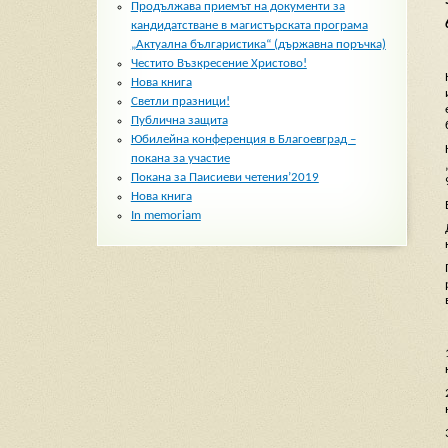
Продължава приемът на документи за
кандидатстване в магистърската програма
„Актуална българистика“ (държавна поръчка)
Честито Възкресение Христово!
Нова книга
Светли празници!
Публична защита
Юбилейна конференция в Благоевград –
покана за участие
Покана за Паисиеви четения’2019
Нова книга
In memoriam