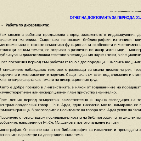
……………………………
ОТЧЕТ НА ДОКТОРАНТА ЗА ПЕРИОДА 01.07.
Работа по дисертацията:
Към момента работата продължава според заложеното в индивидуалния док
диалектен материал. Също така използвам библиографски източници, коит
местоименията с техните семантико-функционални особености и местоименнит
отнасящи се към темата, се откриват в различни по жанр източници – моно
публикувани диалектоложки текстове в периодичния научен печат, в специализ
През посочения период съм работил главно с две поредици – на списание „Бълга
В списанието наблюдавах текстове, отразяващи записана диалектна реч, тео
наречията и местоименните наречия. Също така съм взел под внимание и стат
или по-широка връзка с темата на дисертационния труд.
Както е добре познато в лингвистиката, в някои от годишнините на поредицат
научнотеоретичен или ексцерпционен план присъства значително.
През летния период осъществих самостоятелно и научна експедиция на те
централнородопския говор – в с. Арда, едно населено място, намиращо се в
гръцката граница. В разговорите с носителите на говора от с. Арда успях да з
Паралелно с това следвам последователността на библиографията по диалектолог
добавките, направени от М. Сл. Младенов в третото издание на тази
монография. От посочената в нея библиография са извлечени и прегледани з
основните параметри на дисертационната тема.