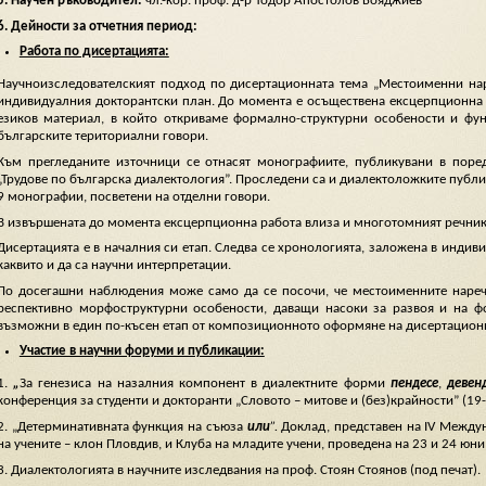
5. Научен ръководител:
чл.-кор. проф. д-р Тодор Апостолов Бояджиев
6. Дейности за отчетния период:
Работа по дисертацията:
Научноизследователският подход по дисертационната тема „Местоименни наре
индивидуалния докторантски план. До момента е осъществена ексцерпционна 
езиков материал, в който откриваме формално-структурни особености и фу
българските териториални говори.
Към прегледаните източници се отнасят монографиите, публикувани в поре
„Трудове по българска диалектология”. Проследени са и диалектоложките публи
9 монографии, посветени на отделни говори.
В извършената до момента ексцерпционна работа влиза и многотомният речник
Дисертацията е в началния си етап. Следва се хронологията, заложена в индив
каквито и да са научни интерпретации.
По досегашни наблюдения може само да се посочи, че местоименните нареч
респективно морфоструктурни особености, даващи насоки за развоя и на ф
възможни в един по-късен етап от композиционното оформяне на дисертационн
Участие в научни форуми и публикации:
1.
„
За
генезиса на назалния компонент в диалектните форми
пендесе
,
девен
конференция за студенти и докторанти „Словото – митове и (без)крайности” (19-
2. „Детерминативната функция на съюза
или
”.
Доклад, представен на IV Между
на учените – клон Пловдив, и Клуба на младите учени, проведена на 23 и 24 юни 
3. Диалектологията в научните изследвания на проф. Стоян Стоянов (под печат).