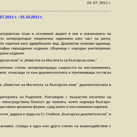
04. 07. 2011 г.
………………………………………………………………………………………………………….
2011 г. – 01.10.2011 г.
торантски план и основният акцент в нея е извличането на
о интерпретират теоретично наречието като част на речта,
е наречия като адвербиален вид. Диалектни езикови единици,
графии периодични издания, сборници с народни умотворения,
ирани издания.
рски език” и „Известия на Института за български език.”
ретични статии, интерпертиращи същността на местоименията,
иите, отнасящи се към диалектологията и притежаващи по-тясна
а „Известия на Института за български език” диалектологията в
риторията на Родопите. Разговарях с възрастни носители на
 непосредствена близост до линията, която маркира българо-
апиша някои архаични форми, сред които и местоименни наречия.
ия, дадена в труда на Ст. Стойков „Българска диалектология”, и
аглавия, стоящи в една или друга степен на взаимодействие с