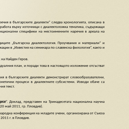
чия в българските диалекти” следва хронологията, описана в
работа върху източници с диалектоложка тематика, съдържащи
нкционални специфики на местоименните наречия в ареала на
диците „Българска диалектология. Проучвания и материали” и
кации в „Известия на семинара по славянска филология”, както и
 на Найден Геров.
идуалния план, и поради това в настоящото изложение отсъстват
ия в българските диалекти демонстрират словообразувателни,
онетични процеси в диалектните субсистеми. Изводи обаче са
ия текст.
десе
”. Доклад, представен на Тринадесетата национална научна
20 май 2011, гр. Пловдив).
народна конференция на младите учени, организирана от Съюза
2011 г. в Пловдив.