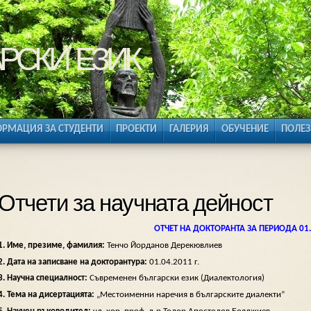
рски език
РМАЦИЯ ЗА СТУДЕНТИ
ПРОЕКТИ
ГАЛЕРИЯ
ОБУЧЕНИЕ
ПОЛЕЗ
Отчети за научната дейност
ОТЧЕТ НА ДОКТОРАНТА ЗА ПЕРИОДА 01.04.
1. Име, презиме, фамилия:
Тенчо Йорданов Дерекювлиев
2.
Дата на записване на докторантура:
01.04.2011 г.
3. Научна специалност:
Съвременен български език (Диалектология)
4. Тема на дисертацията:
„Местоименни наречия в българските диалекти”