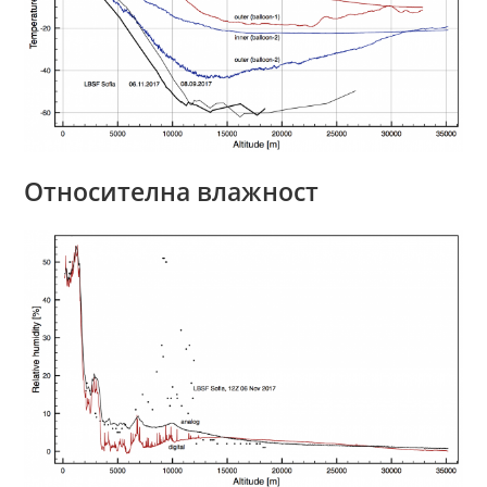
Относителна влажност