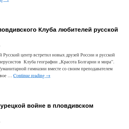
ЕНИЕ
ОМОВ
СТАМ
ловдивского Клуба любителей русской
ДИВСКОГО
ЕРСИТЕТА
а
ий Русский центр встретил новых друзей России и русской
нерусистов Клуба географии „Красота Болгарии и мира”.
Гуманитарной гимназии вместе со своим преподавателем
свое …
Continue reading
→
е
нение
ивского
турецкой войне в пловдивском
телей
ой
а
уры