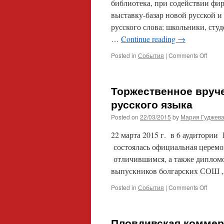
библиотека, при содействии фи
выставку-базар новой русской и
русского слова: школьники, сту
…
Continue reading
→
on
Posted in
События
|
Comments Off
Неде
русск
книги
Торжественное вруч
в
Пловд
русского языка
униве
Posted on
22/03/2015
by
Мария Гуджев
22 марта 2015 г. в 6 аудитории
состоялась официальная церемо
отличившимся, а также дипломо
выпускников болгарских СОШ „
on
Posted in
События
|
Comments Off
Торже
вруче
подар
Пловдивская коммерч
и