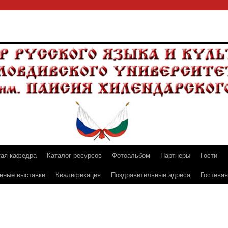
тая кафедра
Каталог ресурсов
Фотоальбом
Партнеры
Гости
нные выставки
Квалификация
Поздравительные адреса
Гостевая