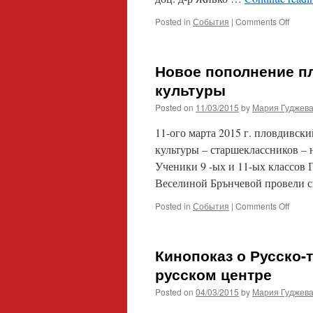
on
Posted in
События
|
Comments Off
ВРУЧ
ДИПЛ
РУСИ
Новое пополнение п
ПЛОВ
УНИВ
культуры
Posted on
11/03/2015
by
Мария Гуджев
11-ого марта 2015 г. пловдивск
культуры – старшеклассников – 
Ученики 9 -ых и 11-ых классов 
Веселиной Брънчевой провели 
on
Posted in
События
|
Comments Off
Ново
попол
пловд
Кинопоказ о Русско-
Клуба
люби
русском центре
русск
Posted on
04/03/2015
by
Мария Гуджев
культ