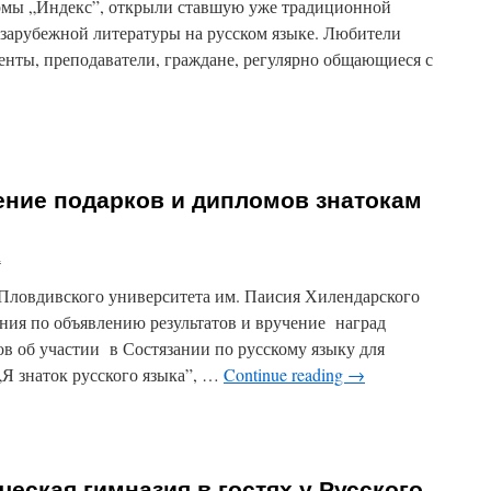
рмы „Индекс”, открыли ставшую уже традиционной
 зарубежной литературы на русском языке. Любители
денты, преподаватели, граждане, регулярно общающиеся с
ля
ой
ение подарков и дипломов знатокам
ивском
рситете
а
 Пловдивского университета им. Паисия Хилендарского
ния по объявлению результатов и вручение наград
в об участии в Состязании по русскому языку для
Я знаток русского языка”, …
Continue reading
→
ственное
ние
ков
еская гимназия в гостях у Русского