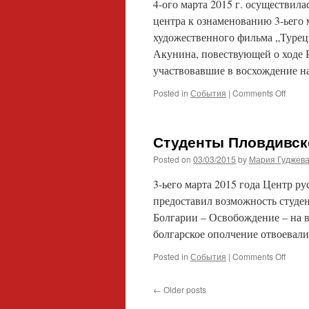
4-ого марта 2015 г. осуществил
центра к ознаменованию 3-ьего 
художественного фильма „Турец
Акунина, повествующей о ходе 
участвовавшие в восхождение 
on
Posted in
События
|
Comments Off
Киноп
о
Русск
Студенты Пловдивск
турец
войне
Posted on
03/03/2015
by
Мария Гуджев
в
пловд
3-ьего марта 2015 года Центр р
русск
предоставил возможность студе
центр
Болгарии – Освобождение – на в
болгарское ополчение отвоевал
on
Posted in
События
|
Comments Off
Студ
Пловд
←
Older posts
униве
на