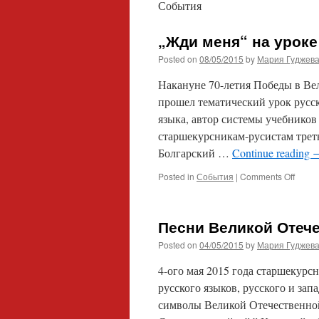
События
„Жди меня“ на уроке
Posted on
08/05/2015
by
Мария Гуджев
Накануне 70-летия Победы в Ве
прошел тематический урок русс
языка, автор системы учебников
старшекурсникам-русистам треть
Болгарский …
Continue reading
on
Posted in
События
|
Comments Off
„Жди
меня“
на
Песни Великой Отеч
уроке
русск
Posted on
04/05/2015
by
Мария Гуджев
языка
4-ого мая 2015 года старшекурс
русского языков, русского и за
символы Великой Отечественной,