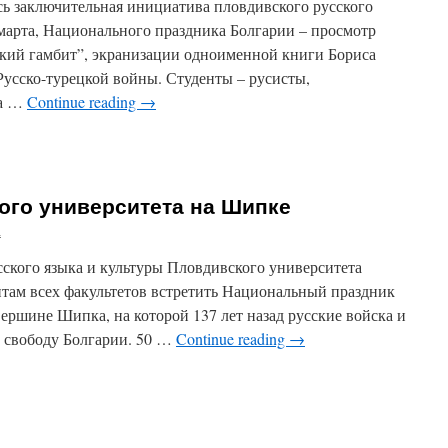
ась заключительная инициатива пловдивского русского
марта, Национального праздника Болгарии – просмотр
кий гамбит”, экранизации одноименной книги Бориса
Русско-турецкой войны. Студенты – русисты,
на …
Continue reading
→
оказ
о-
ого университета на Шипке
кой
а
ивском
усского языка и культуры Пловдивского университета
ом
нтам всех факультетов встретить Национальный праздник
е
ершине Шипка, на которой 137 лет назад русские войска и
и свободу Болгарии. 50 …
Continue reading
→
енты
ивского
рситета