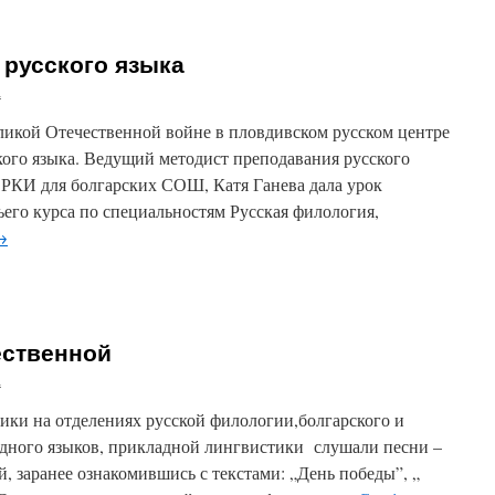
 русского языка
а
ликой Отечественной войне в пловдивском русском центре
кого языка. Ведущий методист преподавания русского
 РКИ для болгарских СОШ, Катя Ганева дала урок
его курса по специальностям Русская филология,
→
ественной
ого
а
ники на отделениях русской филологии,болгарского и
падного языков, прикладной лингвистики слушали песни –
 заранее ознакомившись с текстами: „День победы”, „