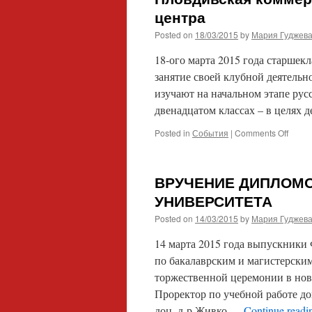
дипло
центра
знато
Posted on
18/03/2015
by
Мария Гуджев
русск
языка
18-ого марта 2015 года старше
занятие своей клубной деятель
изучают на начальном этапе рус
двенадцатом классах – в целях 
on
Posted in
События
|
Comments Off
Пловд
комме
гимна
ВРУЧЕНИЕ ДИПЛОМ
в
гостя
УНИВЕРСИТЕТА
у
Posted on
14/03/2015
by
Мария Гуджев
Русск
центр
14 марта 2015 года выпускники
по бакалаврским и магистерски
торжественной церемонии в нов
Проректор по учебной работе до
доц. д-р Живко …
Continue read