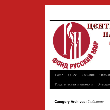
Home
O нас
События
Откры
Skip
Издательства и каталоги
Электро
to
content
События
Category Archives: