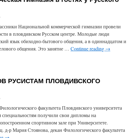
мов
кам
а
ого
классники Национальной коммерческой гимназии провели
ности в пловдивском Русском центре. Молодые люди
ский язык обиходно-бытового общения, а в одиннадцатом и
делового общения. Это занятие …
Continue reading
→
ивская
рческая
зия
ОВ РУСИСТАМ ПЛОВДИВСКОГО
х
а
ого
а
 Филологического факультета Пловдивского университета
м специальностям получили свои дипломы на
опостроенном спортивном зале при Университете.
ц. д-р Мария Стоянова, декан Филологического факультета
ing
→