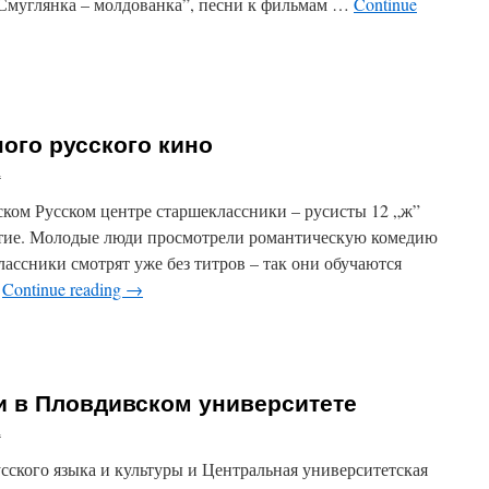
Смуглянка – молдованка”, песни к фильмам …
Continue
и
ой
ственной
ого русского кино
а
вском Русском центре старшеклассники – русисты 12 „ж”
нятие. Молодые люди просмотрели романтическую комедию
лассники смотрят уже без титров – так они обучаются
…
Continue reading
→
тели
менного
ого
и в Пловдивском университете
а
усского языка и культуры и Центральная университетская