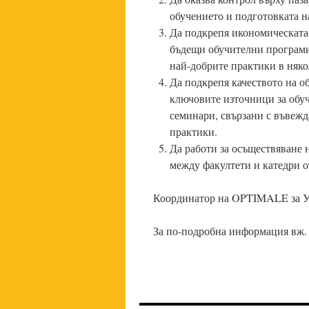
обучението и подготовката н
Да подкрепя икономическата
бъдещи обучителни програми
най-добрите практики в няко
Да подкрепя качеството на о
ключовите източници за обуч
семинари, свързани с въвежд
практики.
Да работи за осъществяване 
между факултети и катедри о
Координатор на OPTIMALE за Уни
За по-подробна информация вж.