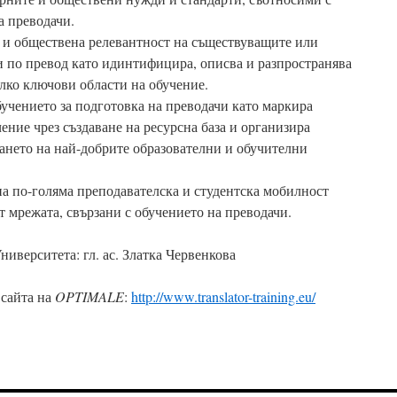
а преводачи.
 и обществена релевантност на съществуващите или
 по превод като идинтифицира, описва и разпространява
лко ключови области на обучение.
бучението за подготовка на преводачи като маркира
ение чрез създаване на ресурсна база и организира
ането на най-добрите образователни и обучителни
на по-голяма преподавателска и студентска мобилност
т мрежата, свързани с обучението на преводачи.
верситета: гл. ас. Златка Червенкова
 сайта на
OPTIMALE
:
http://www.translator-training.eu/