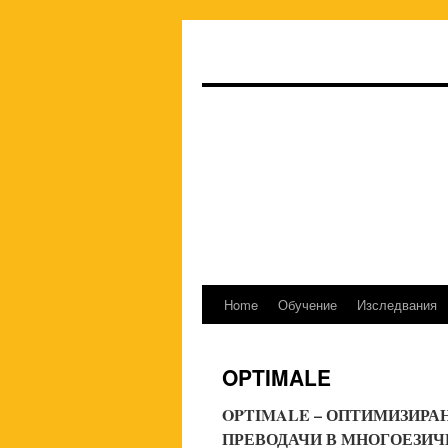
Home
Обучение
Изследвания
Skip
to
OPTIMALE
content
OPTIMALE –
ОПТИМИЗИРАН
ПРЕВОДАЧИ В МНОГОЕЗИЧ