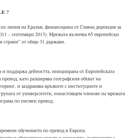
E ?
о линия на Еразъм, финансирана от Главна дирекция за
2011 – септември 2013). Мрежата включва 65 европейски
ти страни” от общо 31 държави.
а и поддържа дейността, инициирана от Европейската
 превод, като разширява географския обхват на
торинг, и заздравява връзките с институциите и
рупата от университети, понастоящем членове на мрежата
ограма по писмен превод.
времени обучението по превод в Европа.
арните и обществени нужди и стандарти, съотносими с