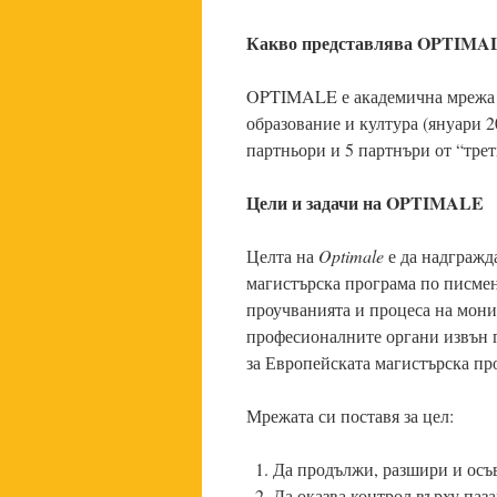
Какво представлява
OPTIMAL
OPTIMALE е академична мрежа п
образование и култура (януари 
партньори и 5 партнъри от “тре
Цели и задачи на
OPTIMALE
Целта на
Optimale
е да надгражд
магистърска програма по писмен
проучванията и процеса на мони
професионалните органи извън г
за Европейската магистърска пр
Мрежата си поставя за цел:
Да продължи, разшири и осъ
Да оказва контрол върху паз