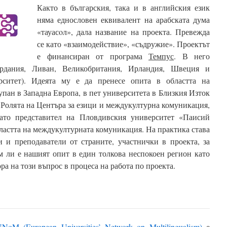
Както в българския, така и в английския език
няма еднословен еквивалент на арабската дума
«тауасoл», дала название на проекта. Превежда
се като «взаимодействие», «съдружие». Проектът
е финансиран от програма
Темпус
. В него
ордания, Ливан, Великобритания, Ирландия, Швеция и
рситет). Идеята му е да пренесе опита в областта на
упан в Западна Европа, в пет университета в Близкия Изток
. Ролята на Центъра за езици и междукултурна комуникация,
като представител на Пловдивския университет «Паисий
бластта на междукултурната комуникация. На практика става
и и преподаватели от страните, участнички в проекта, за
 ли е нашият опит в един толкова неспокоен регион като
а на този въпрос в процеса на работа по проекта.
NoM (European Universities’ Network on Multilingualism)
е