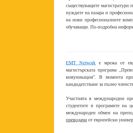
съществуващите магистратури п
нуждите на пазара и професиона
на нови професионалните компе
обучаващи. По-подробна инфор
EMT Network
е мрежа от евр
магистърската програма „Прев
комуникация”. В момента пр
кандидатстване за пълно членст
Участията в международни про
студентите в програмите на ц
международен обмен на препо
преводачи
от европейски универ