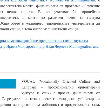
иверситетска мрежа, финансирана от програма «Обучение
рез целия живот». В нея участват 24 европейски
иверситета, в които по различен начин се тълкува
Общо обаче е желанието, европейските университети да
авани езици, в това число малцинствени езици.
урна комуникация беше представен на симпозиума на
 д-р Ирина Чонгарова и д-р Надя Чернева Mulilingualism and
VOCAL (Vocationally Oriented Culture and
Language – професионално ориентирани
култура и език) е проект, финансиран от
 В резултат на този проект са създадени уеб-базирани
 целящи да подготвят за мобилност и професионален стаж