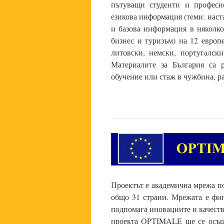
пътуващи студенти и професи
езикова информация (теми: наста
и базова информация в няколко
бизнес и туризъм) на 12 европе
литовски, немски, португалск
Материалите за България са 
обучение или стаж в чужбина, р
Проектът е академична мрежа по
общо 31 страни. Мрежата е фин
подпомага иновациите и качеств
проекта OPTIMALE ще се осъще