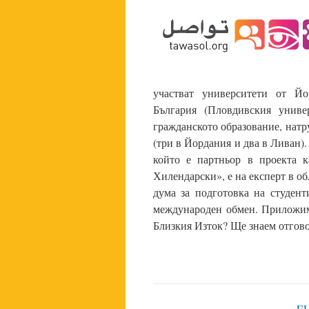
участват университети от Й
България (Пловдивския униве
гражданското образование, натр
(три в Йордания и два в Ливан)
който е партньор в проекта 
Хилендарски», е на експерт в о
дума за подготовка на студент
международен обмен. Приложим
Близкия Изток? Ще знаем отговор
EU