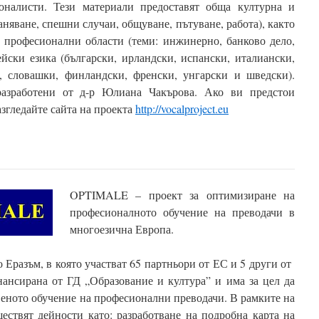
оналисти. Тези материали предоставят обща културна и
няване, спешни случаи, общуване, пътуване, работа), както
 професионални области (теми: инжинерно, банково дело,
йски езика (български, ирландски, испански, италиански,
и, словашки, финландски, френски, унгарски и шведски).
разработени от д-р Юлиана Чакърова. Ако ви предстои
азгледайте сайта на проекта
http://vocalproject.eu
OPTIMALE – проект за оптимизиране на
професионалното обучение на преводачи в
многоезична Европа.
 Еразъм, в която участват 65 партньори от ЕС и 5 други от
ансирана от ГД „Образование и култура” и има за цел да
еното обучение на професионални преводачи. В рамките на
ствят дейности като: разработване на подробна карта на