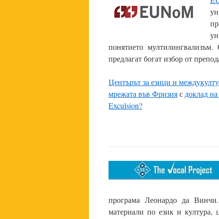
ун
п
ун
понятието мултилингвализъм. 
предлагат богат избор от препод
Центърът за езици и междукулт
мрежата във Фризия
с
доклад на
Exculsion?
програма Леонардо да Винчи.
материали по език и култура,