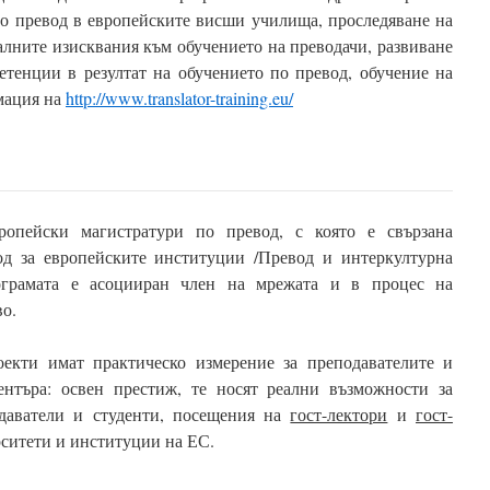
о превод в европейските висши училища, проследяване на
лните изисквания към обучението на преводачи, развиване
тенции в резултат на обучението по превод, обучение на
мация на
http://www.translator-training.eu/
опейски магистратури по превод, с която е свързана
од за европейските институции /Превод и интеркултурна
ограмата е асоцииран член на мрежата и в процес на
во.
екти имат практическо измерение за преподавателите и
ентъра: освен престиж, те носят реални възможности за
даватели и студенти, посещения на
гост-лектори
и
гост-
ситети и институции на ЕС.