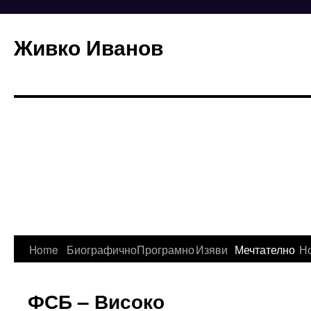
Живко Иванов
Skip
Home
Биографично
Програмно
Изяви
Мечтателно
Н
to
ФСБ – Високо
content