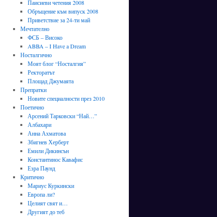
Паисиеви четения 2008
Обръщение към випуск 2008
Приветствие за 24-ти май
Мечтателно
ФСБ – Високо
ABBA – I Have a Dream
Носталгично
Моят блог “Носталгия”
Ректоратът
Площад Джумаята
Препратки
Новите специалности през 2010
Поетично
Арсений Тарковски “Най…”
Албахари
Анна Ахматова
Збигнев Херберт
Емили Дикинсън
Константинос Кавафис
Езра Паунд
Критично
Мариус Куркински
Европа ли?
Целият свят и…
Другият до теб