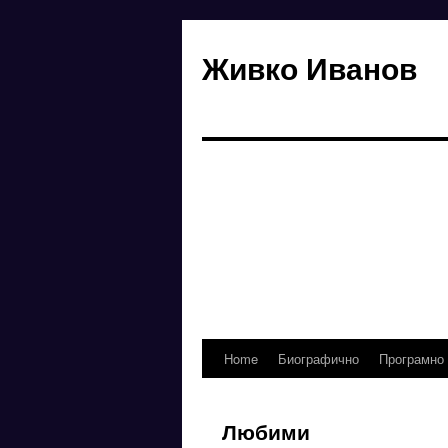
Живко Иванов
Home
Биографично
Програмно
Skip
to
Любими
content