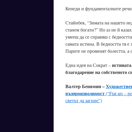
Кенеди и фундаменталните речи 
Стайнбек, “Зимата на нашето не
станем богати?” Но аз не й казах
умееш да се справяш с бедността,
самата истина. В бедността тя е 
Парите не променят болестта, а 
истината 
Една идея на Сократ –
благодарение на собственото с
Валтер Бенямин –
Художествен
възпроизводимост
(“Fiat ars – 
светът да загине”)