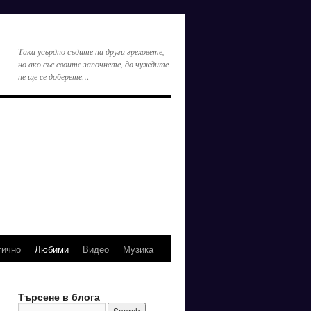
Така усърдно съдите на други греховете,
но ако със своите започнете, до чуждите
не ще се доберете…
тично
Любими
Видео
Музика
Търсене в блога