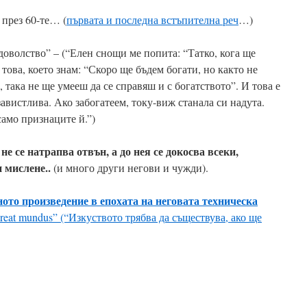
през 60-те… (
първата и последна встъпителна реч
…)
доволство” – (“Елен снощи ме попита: “Татко, кога ще
 това, което знам: “Скоро ще бъдем богати, но както не
 така не ще умееш да се справяш и с богатството”. И това е
завистлива. Ако забогатеем, току-виж станала си надута.
само признаците й.”)
не се натрапва отвън, а до нея се докосва всеки,
и мислене..
(и много други негови и чужди).
ото произведение в епохата на неговата техническа
pereat mundus” (“Изкуството трябва да съществува, ако ще