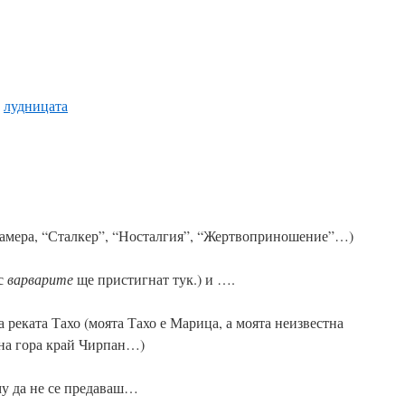
–
лудницата
камера, “Сталкер”, “Носталгия”, “Жертвоприношение”…)
ес
варварите
ще пристигнат тук.) и ….
 реката Тахо (моята Тахо е Марица, а моята неизвестна
рна гора край Чирпан…)
му да не се предаваш…