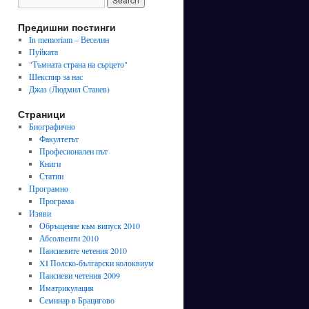
Предишни постинги
In memoriam – Веселин
Пуйката
"Тъмната страна на сърцето"
Шекспир за нас
Джаз (Людмил Станев)
Страници
Биографично
Факултетът
Професионален път
Книги
Статии
Програмно
Програма
Изяви
Обръщение към випуск 2010
Абсолвенти 2010
Паисиевите четения 2010
XI Полско-български колоквиум
Паисиеви четения 2009
Иматрикулация
Семинар в Брацигово