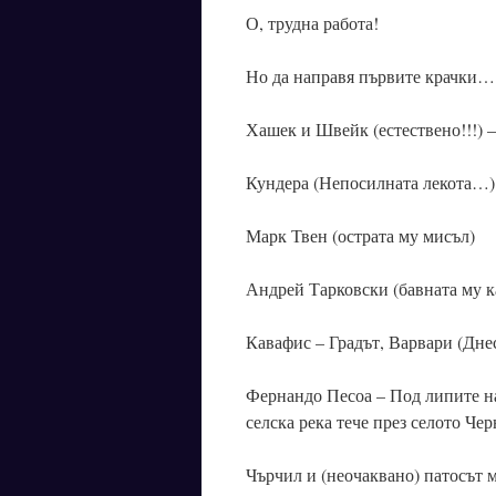
О, трудна работа!
Но да направя първите крачки…
Хашек и Швейк (естествено!!!) 
Кундера (Непосилната лекота…)
Марк Твен (острата му мисъл)
Андрей Тарковски (бавната му 
Кавафис – Градът, Варвари (Дн
Фернандо Песоа – Под липите на
селска река тече през селото Че
Чърчил и (неочаквано) патосът 