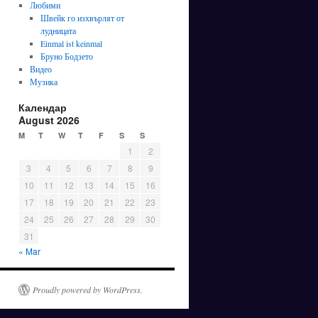
Любими
Швейк го изхвърлят от
лудницата
Einmal ist keinmal
Бруно Бодзето
Видео
Музика
Календар
August 2026
M
T
W
T
F
S
S
1
2
3
4
5
6
7
8
9
10
11
12
13
14
15
16
17
18
19
20
21
22
23
24
25
26
27
28
29
30
31
« Mar
Proudly powered by WordPress.