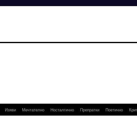
Изяви
Мечтателно
Носталгично
Препратки
Поетично
Кри