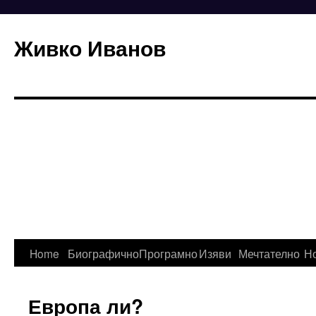
Живко Иванов
Skip
Home
Биографично
Програмно
Изяви
Мечтателно
Н
to
Европа ли?
content