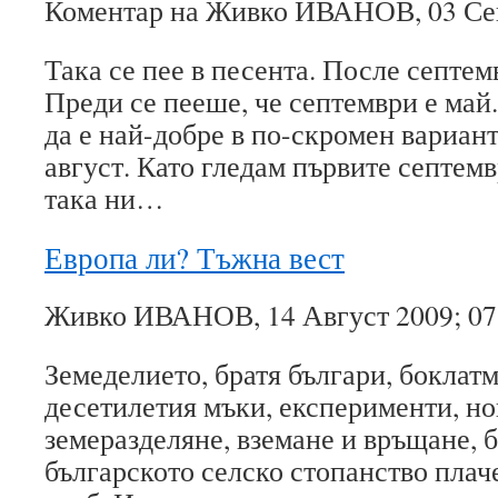
Коментар на Живко ИВАНОВ, 03 Сеп
Така се пее в песента. После септем
Преди се пееше, че септември е ма
да е най-добре в по-скромен вариант
август. Като гледам първите септем
така ни…
Европа ли? Тъжна вест
Живко ИВАНОВ, 14 Август 2009; 07
Земеделието, братя българи, боклат
десетилетия мъки, експерименти, но
земеразделяне, вземане и връщане, 
българското селско стопанство плач