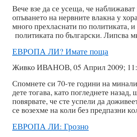
Вече взе да се усеща, че наближават
опъването на нервните влакна у хора
много прехласнати по политиката, и 
политиката по български. Липсва 
ЕВРОПА ЛИ? Имате поща
Живко ИВАНОВ, 05 Април 2009; 11
Спомнете си 70-те години на минали
дете тогава, като погледнете назад, 
повярвате, че сте успели да доживе
се возехме на коли без предпазни к
ЕВРОПА ЛИ: Грозно