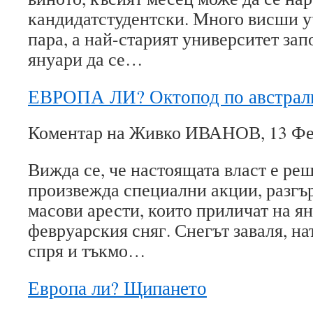
кандидатстудентски. Много висши у
пара, а най-старият университет зап
януари да се…
ЕВРОПА ЛИ? Октопод по австрал
Коментар на Живко ИВАНОВ, 13 Фев
Вижда се, че настоящата власт е ре
произвежда специални акции, разгъ
масови арести, които приличат на я
февруарския сняг. Снегът заваля, на
спря и тъкмо…
Европа ли? Щипането