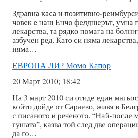
Здравна каса и позитивно-реимбурс
човек е наш Енчо фелдшерът, умна г
лекарства, та рядко помага на болнит
азбучен ред. Като си няма лекарства
няма…
ЕВРОПА ЛИ? Момо Капор
20 Март 2010; 18:42
На 3 март 2010 си отиде един магьо
който дойде от Сараево, живя в Белг
с писаното и реченото. “Най-после м
гушата”, казва той след две операци
да го…