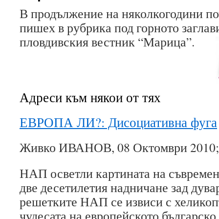
В продължение на няколкогодини по
пишех в рубрика под горното заглави
пловдивския вестник “Марица”.
Адреси към някои от тях
ЕВРОПА ЛИ?: Дисоциативна фуга
Живко ИВАНОВ, 08 Октомври 2010;
НАП осветли картината на съвремен
две десетилетия надничане зад дува
решетките НАП се извиси с хеликоп
чудесата на европейското българско