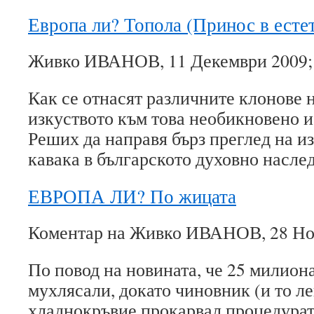
Европа ли? Топола (Принос в ест
Живко ИВАНОВ, 11 Декември 2009; 
Как се отнасят различните клонове 
изкуството към това необикновено и
Реших да направя бърз преглед на и
кавака в българското духовно насл
ЕВРОПА ЛИ? По жицата
Коментар на Живко ИВАНОВ, 28 Ное
По повод на новината, че 25 милио
мухлясали, докато чиновник (и то ле
хладнокръвие прокарвал процедурата