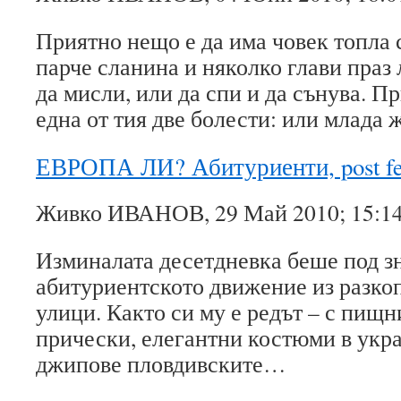
Приятно нещо е да има човек топла с
парче сланина и няколко глави праз 
да мисли, или да спи и да сънува. Пр
една от тия две болести: или млада
ЕВРОПА ЛИ? Абитуриенти, post f
Живко ИВАНОВ, 29 Май 2010; 15:1
Изминалата десетдневка беше под з
абитуриентското движение из разко
улици. Както си му е редът – с пищн
прически, елегантни костюми в укра
джипове пловдивските…