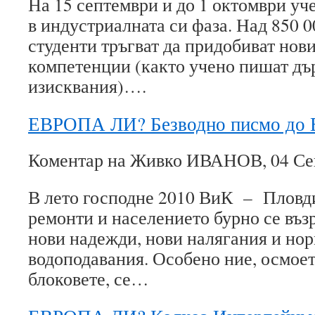
На 15 септември и до 1 октомври у
в индустриалната си фаза. Над 850 0
студенти тръгват да придобиват нови
компетенции (както учено пишат д
изисквания)….
ЕВРОПА ЛИ? Безводно писмо до 
Коментар на Живко ИВАНОВ, 04 Сеп
В лето господне 2010 ВиК – Пловди
ремонти и населението бурно се въз
нови надежди, нови налягания и но
водоподавания. Особено ние, осмое
блоковете, се…