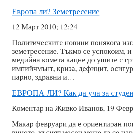
Европа ли? Земетресение
12 Март 2010; 12:24
Политическите новини понякога изг
земетресение. Тъкмо се успокоим, и
медийна комета кацне до ушите с гр
импийчмънт, криза, дефицит, осигуро
парно, здравни и…
ЕВРОПА ЛИ? Как да уча за студе
Коментар на Живко Иванов, 19 Февр
Макар февруари да е ориентиран по
виното, късият месец може да се нар