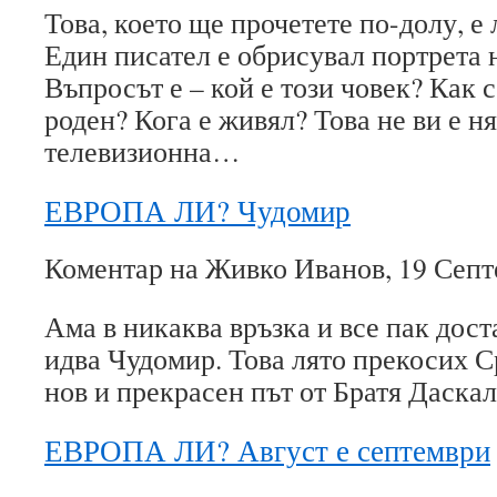
Това, което ще прочетете по-долу, е 
Един писател е обрисувал портрета 
Въпросът е – кой е този човек? Как с
роден? Кога е живял? Това не ви е н
телевизионна…
ЕВРОПА ЛИ? Чудомир
Коментар на Живко Иванов, 19 Септ
Ама в никаква връзка и все пак дост
идва Чудомир. Това лято прекосих С
нов и прекрасен път от Братя Даск
ЕВРОПА ЛИ? Август е септември