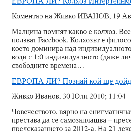
ЕВРОПА ЛИ? Колхоз Интертейнм
Коментар на Живко ИВАНОВ, 19 Авг
Малцина помнят какво е колхоз. Все
ползват Facebook. Колхозът е филос
което доминира над индивидуалнот
води с 1:0 индивидуалното (даже лич
свободните времена…
ЕВРОПА ЛИ? Познай кой ще дойде
Живко Иванов, 30 Юли 2010; 11:04
Човечеството, вярно на енигматична
престава да се самозаплашва – прес
предсказанието за 2012-а. На 21 дек