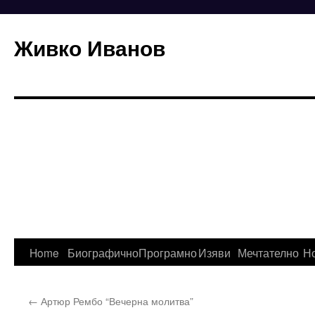
Живко Иванов
Skip
Home
Биографично
Програмно
Изяви
Мечтателно
Н
to
←
Артюр Рембо “Вечерна молитва”
content