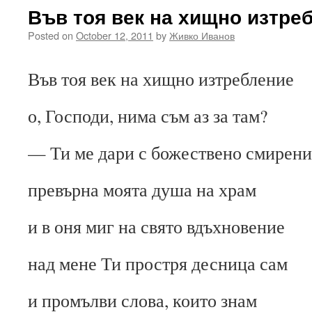
Във тоя век на хищно изтр
Posted on
October 12, 2011
by
Живко Иванов
Във тоя век на хищно изтребление
о, Господи, нима съм аз за там?
— Ти ме дари с божествено смирени
превърна моята душа на храм
и в оня миг на свято вдъхновение
над мене Ти простря десница сам
и промълви слова, които знам