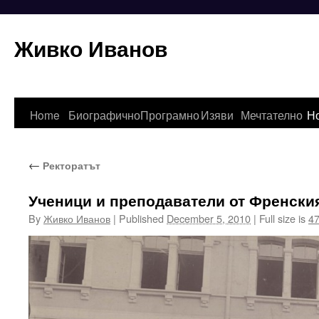
Живко Иванов
Skip
Home
Биографично
Програмно
Изяви
Мечтателно
Н
to
←
Ректоратът
content
Ученици и преподаватели от Френски
By
Живко Иванов
|
Published
December 5, 2010
|
Full size is
47