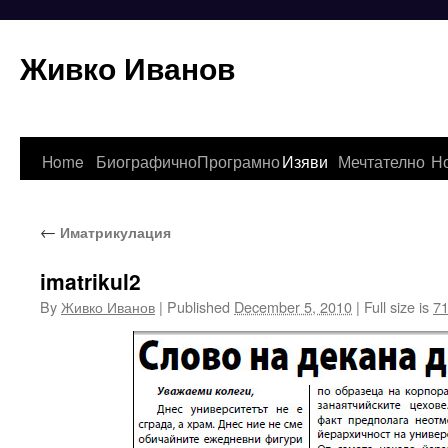
Живко Иванов
Skip
Home
Биографично
Програмно
Изяви
Мечтателно
Н
to
←
Иматрикулация
content
imatrikul2
By
Живко Иванов
|
Published
December 5, 2010
|
Full size is
71