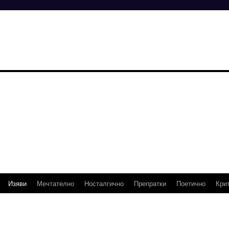
Изяви
Мечтателно
Носталгично
Препратки
Поетично
Кри