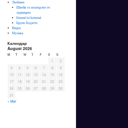
Любими
Швейк го изхвърлят от
лудницата
Einmal ist keinmal
Бруно Бодзето
Видео
Музика
Календар
August 2026
M
T
W
T
F
S
S
1
2
3
4
5
6
7
8
9
10
11
12
13
14
15
16
17
18
19
20
21
22
23
24
25
26
27
28
29
30
31
« Mar