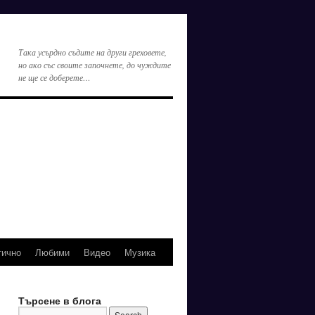
Така усърдно съдите на други греховете,
но ако със своите започнете, до чуждите
не ще се доберете…
тично
Любими
Видео
Музика
Търсене в блога