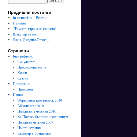
Предишни постинги
In memoriam – Веселин
Пуйката
"Тъмната страна на сърцето"
Шекспир за нас
Джаз (Людмил Станев)
Страници
Биографично
Факултетът
Професионален път
Книги
Статии
Програмно
Програма
Изяви
Обръщение към випуск 2010
Абсолвенти 2010
Паисиевите четения 2010
XI Полско-български колоквиум
Паисиеви четения 2009
Иматрикулация
Семинар в Брацигово