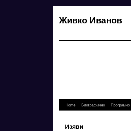
Живко Иванов
Home
Биографично
Програмно
Skip
to
Изяви
content