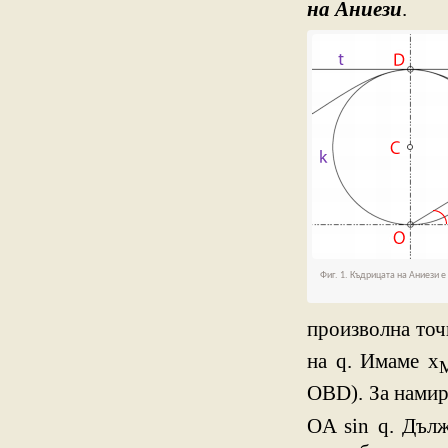
на Аниези
.
Фиг. 1. Къдрицата на Аниези е
произволна точка
на q. Имаме x
OBD). За намира
OA sin q. Дълж