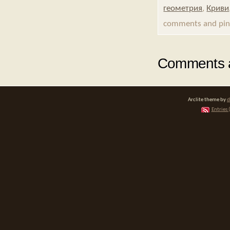
геометрия
,
Криви
comments and ping
Comments a
Arclite theme by
d
Entries 