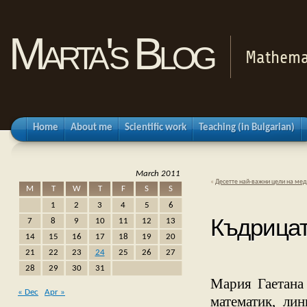
Marta's Blog
Mathemat
Home
About me
Scientific work
Teaching (in Bulgarian)
March 2011
«
Десетте най-важни цели на ме
M
T
W
T
F
S
S
1
2
3
4
5
6
Къдрицата
7
8
9
10
11
12
13
14
15
16
17
18
19
20
21
22
23
24
25
26
27
28
29
30
31
Мария Гаетана 
« Dec
Apr »
математик, ли