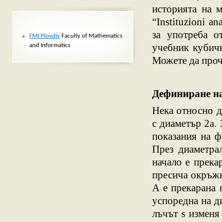
историята на м
“Instituzioni an
BLOGROLL
за употреба о
FMI Plovdiv
Faculty of Mathematics
учебник кубичн
and Informatics
Можете да проч
Дефиниране на
Нека относно д
с диаметър 2a.
показания на фи
През диаметра
начало е прека
пресича окръжн
A е прекарана п
успоредна на д
лъчът s изменя