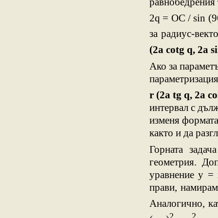
равнобедрения 
2q = OC / sin (9
за радиус-вект
(2a cotg q, 2a s
Ако за параметъ
параметризация
r (2a tg q, 2a co
интервал с дълж
изменя формата
както и да разг
Горната задач
геометрия. До
уравнение y = 
прави, намирам
Аналогично, ка
2
2