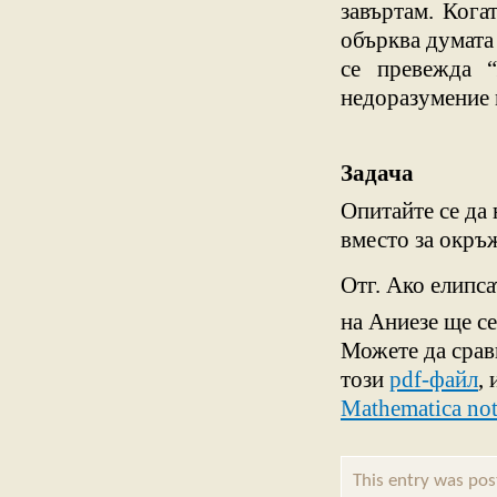
завъртам. Кога
обърква думата “
се превежда “
недоразумение 
Задача
Опитайте се да
вместо за окръж
Отг. Ако елипса
на Аниезе ще с
Можете да срав
този
pdf-файл
,
Mathematica no
This entry was po