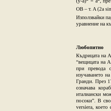
(y-a)
= a
, пр
OB – т. A (2a sin
Използвайки па
уравнение на к
Любопитно
Къдрицата на Ан
“вещицата на А
при превода о
изучаването на
Гранди. През 1
означава кора
италиански мож
посоки”. В св
versiera, което