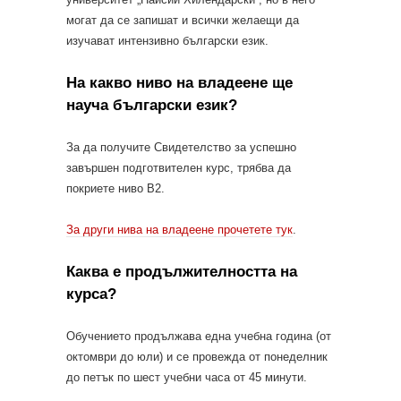
могат да се запишат и всички желаещи да
изучават интензивно български език.
На какво ниво на владеене ще
науча български език?
За да получите Свидетелство за успешно
завършен подготвителен курс, трябва да
покриете ниво В2.
За други нива на владеене прочетете тук
.
Каква е продължителността на
курса?
Обучението продължава една учебна година (от
октомври до юли) и се провежда от понеделник
до петък по шест учебни часа от 45 минути.