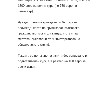
заплащат 50% от семестриалната такса, тоест –
1500 евро за целия курс (по 750 евро на
семестър).
Чуждестранните граждани от български
произход, които не притежават българско
гражданство, могат да кандидатстват за
местата, обявявани от Министерството на
образованието (линк).
Таксата за полагане на изпити без записване в
подготвителен курс е в размер на 100 евро за
всеки изпит.