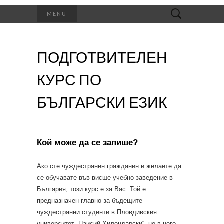
Търсене
MENU
за:
ПОДГОТВИТЕЛЕН
КУРС ПО
БЪЛГАРСКИ ЕЗИК
Кой може да се запише?
Ако сте чуждестранен гражданин и желаете да
се обучавате във висше учебно заведение в
България, този курс е за Вас. Той е
предназначен главно за бъдещите
чуждестранни студенти в Пловдивския
университет „Паисий Хилендарски“, но в него