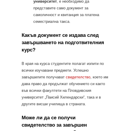
университет
, е необходимо да
представите само документ за
самоличност и квитанция за платена
семестриална такса.
Какъв документ се издава след
завършването на подготвителния
курс?
В края на курса студентите полагат изпити по
всички изучавани предмети. Успешно
завършилите получават
свидетелство
, което им
дава право да продължат обучението си както
във всички факултети на Пловдивския
университет „Паисий Хилендарски“, така и в
другите висши училища в страната.
Може ли да се получи
свидетелство за завършен