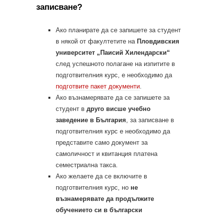
записване?
Ако планирате да се запишете за студент
в някой от факултетите на
Пловдивския
университет „Паисий Хилендарски“
след успешното полагане на изпитите в
подготвителния курс, е необходимо да
подготвите пакет документи
.
Ако възнамерявате да се запишете за
студент в
друго висше учебно
заведение в България
, за записване в
подготвителния курс е необходимо да
представите само документ за
самоличност и квитанция платена
семестриална такса.
Ако желаете да се включите в
подготвителния курс, но
не
възнамерявате да продължите
обучението си в български