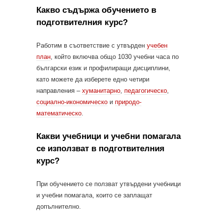
Какво съдържа обучението в
подготвителния курс?
Работим в съответствие с утвърден
учебен
план
, който включва общо 1030 учебни часа по
български език и профилиращи дисциплини,
като можете да изберете едно четири
направления –
хуманитарно
,
педагогическо
,
социално-икономическо
и
природо-
математическо
.
Какви учебници и учебни помагала
се използват в подготвителния
курс?
При обучението се ползват утвърдени учебници
и учебни помагала, които се заплащат
допълнително.