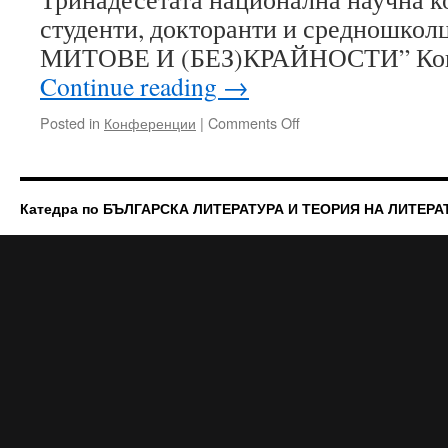
студенти, докторанти и средношко
МИТОВЕ И (БЕЗ)КРАЙНОСТИ” Кон
Continue reading
→
on
Posted in
Конференции
|
Comments Off
Научна
конференция
за
студенти
Катедра по БЪЛГАРСКА ЛИТЕРАТУРА И ТЕОРИЯ НА ЛИТЕРА
и
докторанти