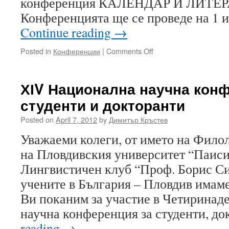
конференция КАЛЕНДАР И ЛИТ
Конференцията ще се проведе на 1 
Continue reading
→
on
Posted in
Конференции
|
Comments Off
Конференция
“Календар
и
ХІV Национална научна кон
литература”
студенти и докторанти
–
Шумен
Posted on
April 7, 2012
by
Димитър Кръстев
2012
Уважаеми колеги, от името на Фило
на Пловдивския университет “Паис
Лингвистичен клуб “Проф. Борис С
учените в България – Пловдив имаме
Ви поканим за участие в Четиринад
научна конференция за студенти, д
reading
→