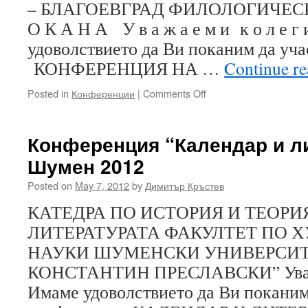
– БЛАГОЕВГРАД ФИЛОЛОГИЧЕС
О К А Н А У в а ж а е м и к о л е г
удоволствието да Ви поканим да уча
КОНФЕРЕНЦИЯ НА …
Continue r
on
Posted in
Конференции
|
Comments Off
Конференция
“Литература
на
Конференция “Календар и л
близкото
Шумен 2012
минало
(1944
Posted on
May 7, 2012
by
Димитър Кръстев
–
1989)”
КАТЕДРА ПО ИСТОРИЯ И ТЕОРИ
ЛИТЕРАТУРАТА ФАКУЛТЕТ ПО 
НАУКИ ШУМЕНСКИ УНИВЕРСИТ
КОНСТАНТИН ПРЕСЛАВСКИ” Уваж
Имаме удоволствието да Ви поканим