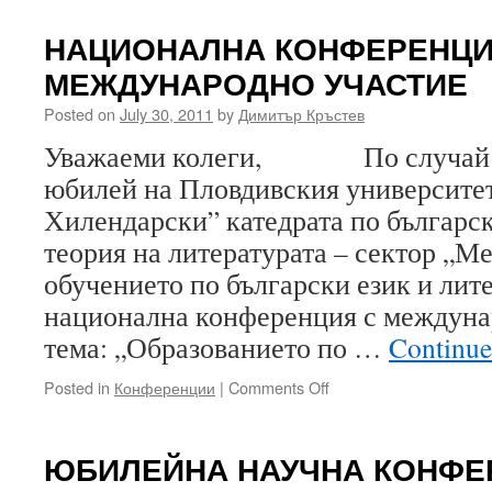
четения
за
НАЦИОНАЛНА КОНФЕРЕНЦИ
студенти
МЕЖДУНАРОДНО УЧАСТИЕ
и
докторанти,
Posted on
July 30, 2011
by
Димитър Кръстев
Благоевград,
2012
Уважаеми колеги, По случай 
юбилей на Пловдивския университе
Хилендарски” катедрата по българск
теория на литературата – сектор „М
обучението по български език и лит
национална конференция с междуна
тема: „Образованието по …
Continue
on
Posted in
Конференции
|
Comments Off
НАЦИОНАЛНА
КОНФЕРЕНЦИЯ
С
ЮБИЛЕЙНА НАУЧНА КОНФЕ
МЕЖДУНАРОДНО