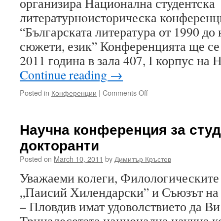
организира Национална студентска
литературнoисторическа конференц
“Българската литература от 1990 до
сюжети, език” Конференцията ще се 
2011 година в зала 407, І корпус на
Continue reading
→
on
Posted in
Конференции
|
Comments Off
Студентска
конференция
в
Научна конференция за студ
НБУ
докторанти
Posted on
March 10, 2011
by
Димитър Кръстев
Уважаеми колеги, Филологическите
„Паисий Хилендарски” и Съюзът на 
– Пловдив имат удоволствието да Ви 
Тринадесетата национална научна к