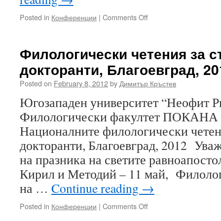
on
Posted in
Конференции
|
Comments Off
ХІV
Национална
научна
Филологически четения за с
конференция
докторанти, Благоевград, 20
за
студенти
Posted on
February 8, 2012
by
Димитър Кръстев
и
докторанти
Югозападен университет “Неофит Р
Филологически факултет ПОКАНА З
Националните филологически четени
докторанти, Благоевград, 2012 Уваж
на празника на светите равноапосто
Кирил и Методий – 11 май, Филоло
на …
Continue reading
→
on
Posted in
Конференции
|
Comments Off
Филологически