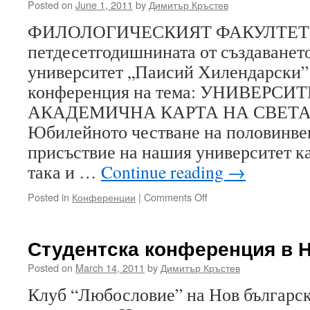
УЧАСТИЕ
Posted on
June 1, 2011
by
Димитър Кръстев
ФИЛОЛОГИЧЕСКИЯТ ФАКУЛТЕТ о
петдесетгодишнината от създаванет
университет „Паисий Хилендарски”
конференция на тема: УНИВЕРСИТ
АКАДЕМИЧНА КАРТА НА СВЕТА (3
Юбилейното честване на половинве
присъствие на нашия университет ка
така и …
Continue reading
→
on
Posted in
Конференции
|
Comments Off
ЮБИЛЕЙНА
НАУЧНА
КОНФЕРЕНЦИЯ
Студентска конференция в 
Posted on
March 14, 2011
by
Димитър Кръстев
Клуб “Любословие” на Нов българс