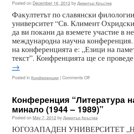
Posted on
December 16, 2012
by
Димитър Кръстев
Факултетът по славянски филологи
университет “Св. Климент Охридски
да ви покани да вземете участие в н
международна научна конференция. 
на конференцията е: „Езици на паме
текст”. Конфренцията ще се провед
→
on
Posted in
Конференции
|
Comments Off
Конференция
на
Факултета
Конференция “Литература н
по
минало (1944 – 1989)”
славянски
филологии
Posted on
May 7, 2012
by
Димитър Кръстев
към
СУ
ЮГОЗАПАДEН УНИВЕРСИТЕТ „