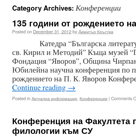
Конференции
Category Archives:
135 години от рождението на
Posted on
December 31, 2012
by
Димитър Кръстев
Катедра “Българска литератур
св. Кирил и Методий” Къща музей “
Фондация “Яворов”, Община Чирпан
Юбилейна научна конференция по по
рождението на П. К. Яворов Конфе
Continue reading
→
Posted in
Актуална информация
,
Конференции
|
Comments O
Конференция на Факултета 
филологии към СУ