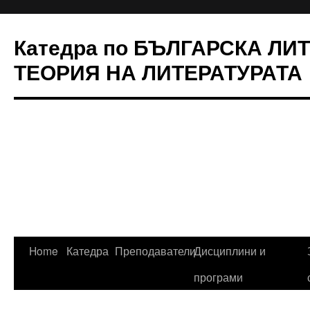
Катедра по БЪЛГАРСКА ЛИ
ТЕОРИЯ НА ЛИТЕРАТУРАТА
Skip
Home
Катедра
Преподаватели
Дисциплини и
to
програми
content