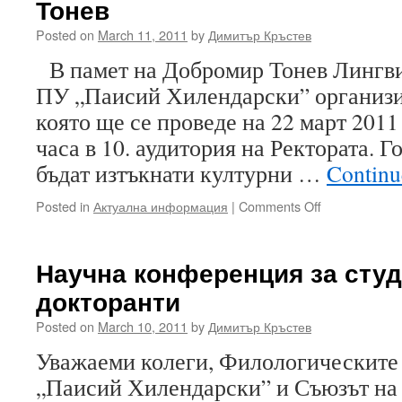
Тонев
Posted on
March 11, 2011
by
Димитър Кръстев
В памет на Добромир Тонев Лингви
ПУ „Паисий Хилендарски” организи
която ще се проведе на 22 март 2011 
часа в 10. аудитория на Ректората. 
бъдат изтъкнати културни …
Continu
on
Posted in
Актуална информация
|
Comments Off
Поетична
вечер,
посветена
Научна конференция за студ
на
докторанти
Добромир
Тонев
Posted on
March 10, 2011
by
Димитър Кръстев
Уважаеми колеги, Филологическите
„Паисий Хилендарски” и Съюзът на 