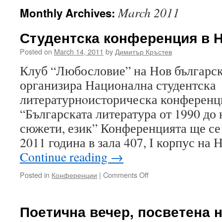
March 2011
Monthly Archives:
Студентска конференция в 
Posted on
March 14, 2011
by
Димитър Кръстев
Клуб “Любословие” на Нов българс
организира Национална студентска
литературнoисторическа конференц
“Българската литература от 1990 до
сюжети, език” Конференцията ще се 
2011 година в зала 407, І корпус на
Continue reading
→
on
Posted in
Конференции
|
Comments Off
Студентска
конференция
в
Поетична вечер, посветена 
НБУ