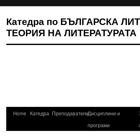
Катедра по БЪЛГАРСКА ЛИ
ТЕОРИЯ НА ЛИТЕРАТУРАТА
Skip
Home
Катедра
Преподаватели
Дисциплини и
to
програми
content