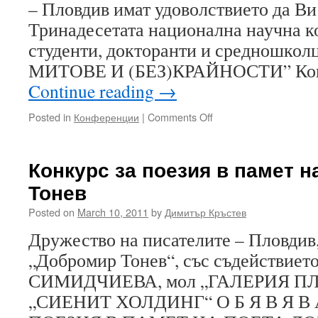
– Пловдив имат удоволствието да Ви 
Тринадесетата национална научна к
студенти, докторанти и средношко
МИТОВЕ И (БЕЗ)КРАЙНОСТИ” Кон
Continue reading
→
on
Posted in
Конференции
|
Comments Off
Научна
конференция
за
Конкурс за поезия в памет 
студенти
Тонев
и
докторанти
Posted on
March 10, 2011
by
Димитър Кръстев
Дружество на писателите – Пловдив
„Добромир Тонев“, със съдействиет
СИМИДЧИЕВА, мол „ГАЛЕРИЯ П
„СИЕНИТ ХОЛДИНГ“ О Б Я В Я В