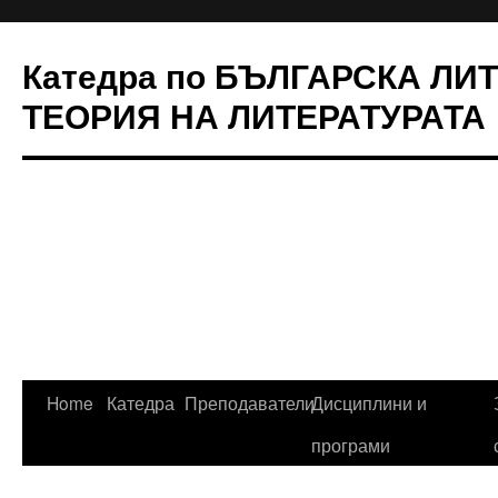
Катедра по БЪЛГАРСКА ЛИ
ТЕОРИЯ НА ЛИТЕРАТУРАТА
Skip
Home
Катедра
Преподаватели
Дисциплини и
to
програми
content