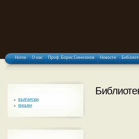
Home
О нас
Проф. Борис Симеонов
Новости
Библиот
Библиоте
WEB-SITE VERSIONS
БЪЛГАРСКИ
ENGLISH
ПОИСК