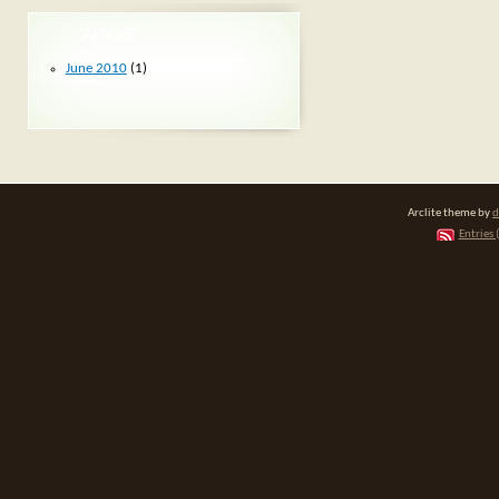
АРХИВ
June 2010
(1)
Arclite theme by
d
Entries 