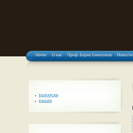
Home
О нас
Проф. Борис Симеонов
Новости
WEB-SITE VERSIONS
БЪЛГАРСКИ
ENGLISH
ПОИСК