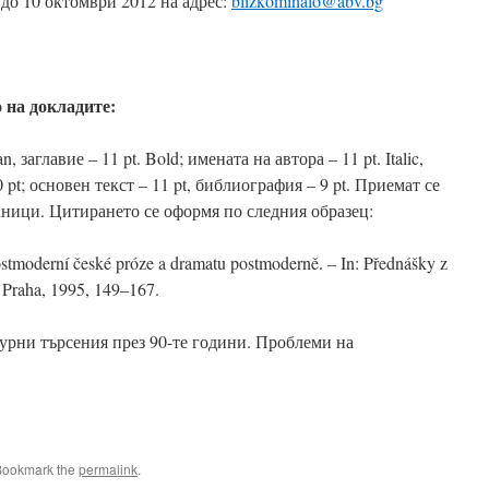
до 10 октомври 2012 на адрес:
blizkominalo@abv.bg
 на докладите:
аглавие – 11 pt. Bold; имената на автора – 11 pt. Italic,
 pt; основен текст – 11 pt, библиография – 9 pt. Приемат се
аници. Цитирането се оформя по следния образец:
ostmoderní české próze a dramatu postmoderně. – In: Přednášky z
Praha, 1995, 149–167.
урни търсения през 90-те години. Проблеми на
Bookmark the
permalink
.