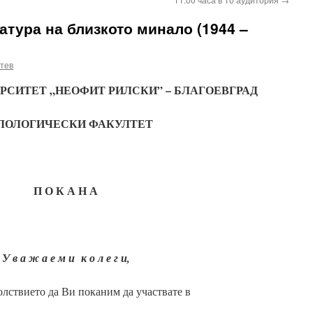
тура на близкото минало (1944 –
тев
СИТЕТ „НЕОФИТ РИЛСКИ” – БЛАГОЕВГРАД
ЛОЛОГИЧЕСКИ ФАКУЛТЕТ
П О К А Н А
У в а ж а е м и к о л е г и,
лствието да Ви поканим да участвате в