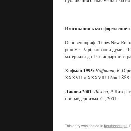
публикация очакваме най-късно 
Изисквания към оформлението
Основен шрифт Times New Roman, з
резюме – 9 pt, ключови думи – 10
материали до 15 стандартни стр
Хофман 1995:
Hoffmann, B
. O p
XXXVII. a XXXVIII. běhu LŠŠS. 
Ликова 2001
:
Ликова, Р
.Литерат
постмодернизма. С., 2001.
This entry was posted in
Конференции
. 