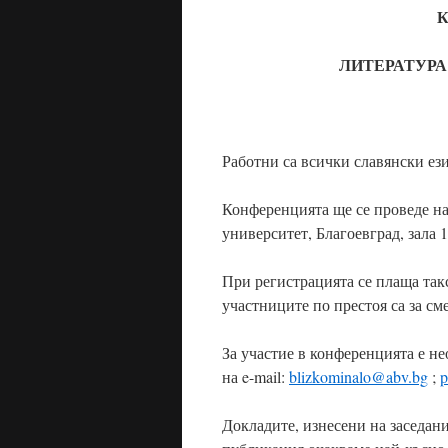
К
ЛИТЕРАТУРА 
Работни са всички славянски ез
Конференцията ще се проведе на
университет, Благоевград, зала 1
При регистрацията се плаща такс
участниците по престоя са за сме
За участие в конференцията е не
на e-mail:
blizkominalo@abv.bg
;
p
Докладите, изнесени на заседан