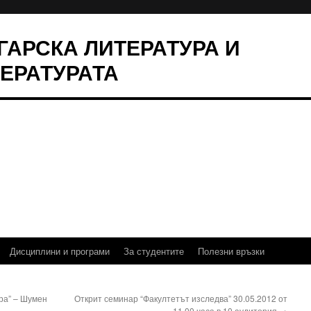
ЛГАРСКА ЛИТЕРАТУРА И
ТЕРАТУРАТА
Дисциплини и програми
За студентите
Полезни връзки
ра” – Шумен
Открит семинар “Факултетът изследва” 30.05.2012 от
11.00 часа в 10 аудитория
→