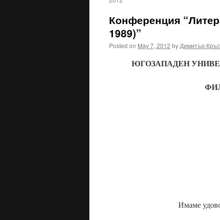
Конференция “Литера
1989)”
Posted on
May 7, 2012
by
Димитър Кръс
ЮГОЗАПАДEН УНИВЕР
ФИ
Имаме удово